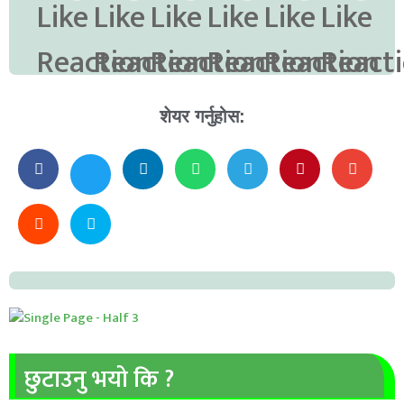
शेयर गर्नुहोस:
छुटाउनु भयो कि ?