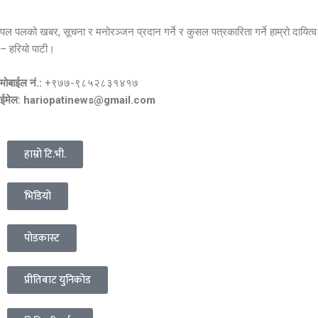
पल पलको खबर, सूचना र मनोरञ्जन प्रदान गर्ने र कुसल पत्रकारिता गर्ने हाम्रो दायित्व
– हरियो पाटी।
मोबाईल नं.:
+९७७-९८५२८३१४१७
ईमेल: hariopatinews@gmail.com
हाम्रो टि.भी.
भिडियो
पोडकास्ट
प्रीतिबाट युनिकोड