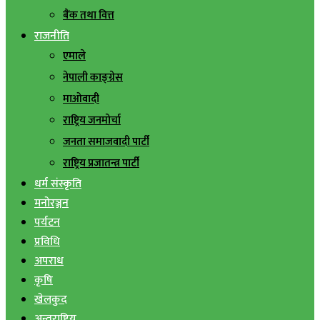
बैंक तथा वित्त
राजनीति
एमाले
नेपाली काङ्ग्रेस
माओवादी
राष्ट्रिय जनमोर्चा
जनता समाजवादी पार्टी
राष्ट्रिय प्रजातन्त्र पार्टी
धर्म संस्कृति
मनोरञ्जन
पर्यटन
प्रविधि
अपराध
कृषि
खेलकुद
अन्तराष्ट्रिय