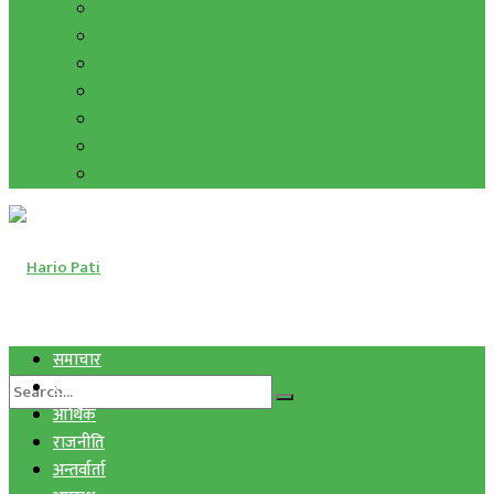
हाम्रो विचार
मुद्रा र विनिमय
सुनचाँदी
शिक्षा
कला साहित्य
अन्तर्वार्ता
फोटो ग्यालरी
समाचार
स्वास्थ्य
आर्थिक
राजनीति
अन्तर्वार्ता