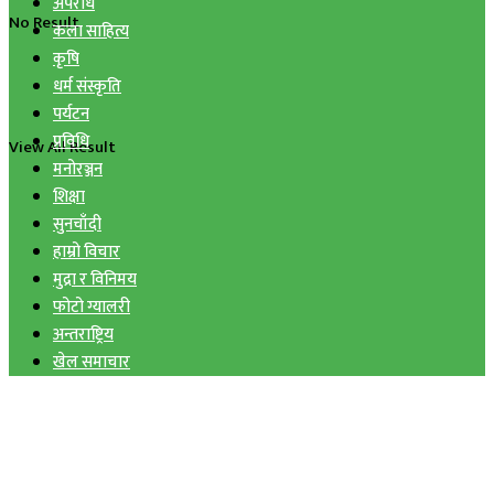
अपराध
No Result
कला साहित्य
कृषि
धर्म संस्कृति
पर्यटन
प्रविधि
View All Result
मनोरञ्जन
शिक्षा
सुनचाँदी
हाम्रो विचार
मुद्रा र विनिमय
फोटो ग्यालरी
अन्तराष्ट्रिय
खेल समाचार