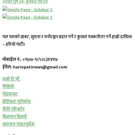
२०७९ पुष २०, बुधबार ११:००
पल पलको खबर, सूचना र मनोरञ्जन प्रदान गर्ने र कुसल पत्रकारिता गर्ने हाम्रो दायित्व
– हरियो पाटी।
मोबाईल नं.:
+९७७-९८५२८३१४१७
ईमेल: hariopatinews@gmail.com
हाम्रो टि.भी.
भिडियो
पोडकास्ट
प्रीतिबाट युनिकोड
मिति परिवर्तन
बिज्ञापन डिस्प्ले
समाचार पठाउनुहोस