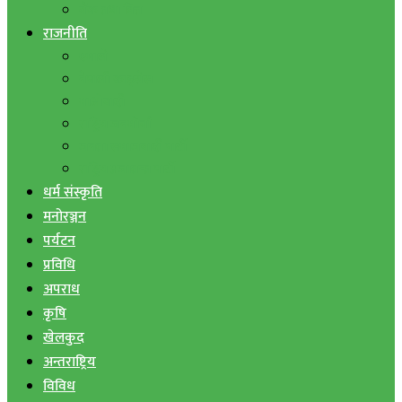
बैंक तथा वित्त
राजनीति
एमाले
नेपाली काङ्ग्रेस
माओवादी
राष्ट्रिय जनमोर्चा
जनता समाजवादी पार्टी
राष्ट्रिय प्रजातन्त्र पार्टी
धर्म संस्कृति
मनोरञ्जन
पर्यटन
प्रविधि
अपराध
कृषि
खेलकुद
अन्तराष्ट्रिय
विविध