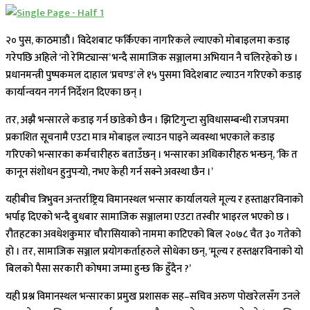
२० पुस, काठमाडौं । विदेशबाट फर्किएका नागरिकले ल्याएको मोबाइलमा कडाइ
गरेपछि अहिले ‘नो रेमिट्यान्स’ भन्दै सामाजिक सञ्जालमा अभियान नै चलिरहेको छ ।
प्रधानमन्त्री पुष्पकमल दाहाल ‘प्रचण्ड’ ले १५ पुसमा विदेशबाट ल्याउन गरिएको कडाइ
कार्यान्वयन नगर्न निर्देशन दिएका छन् ।
तर, अझै भन्सारले कडाइ गर्न छाडेको छैन । झिटिगुन्टा सुविधासम्बन्धी राजपत्रमा
प्रकाशित सूचनामै एउटा मात्र मोबाइल ल्याउन पाइने व्यवस्था भएकाले कडाइ
गरिएको भन्सारका कर्मचारीहरु बताउँछन् । भन्सारका अधिकारीहरु भन्छन्, ‘कि त
कानून संशोधन हुनुपर्‍यो, नभए केही गर्न सक्ने अवस्था छैन ।’
यहीबीच त्रिभुवन अन्तर्राष्ट्रिय विमानस्थल भन्सार कार्यालयले मूल्य र हस्ताक्षरविनाको
भर्पाइ दिएको भन्दै बुधबार सामाजिक सञ्जालमा एउटा तस्वीर भाइरल भएको छ ।
रौतहटका अवधेशकुमार चौरासियाको नाममा काटिएको बिल २०७८ चैत ३० गतेको
हो । तर, सामाजिक सञ्जाल प्रयोगकर्ताहरुले सोधेका छन्, ‘मूल्य र हस्तक्षरविनाको यो
बिलको पैसा सरकारी कोषमा जम्मा हुन्छ कि हुँदैन ?’
यही प्रश्न विमानस्थल भन्सारका प्रमुख प्रशासक सह–सचिव अरुण पोखरेलसँग उनले