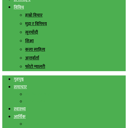
विविध
हाम्रो विचार
मुद्रा र विनिमय
सुनचाँदी
शिक्षा
कला साहित्य
अन्तर्वार्ता
फोटो ग्यालरी
गृहपृष्ठ
समाचार
स्थानिय समाचार
सिराहा बिशेष
स्वास्थ्य
आर्थिक
शेयर बजार