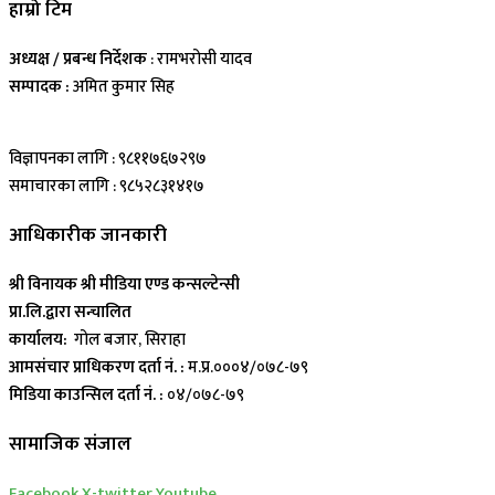
हाम्रो टिम
अध्यक्ष / प्रबन्ध निर्देशक
: रामभरोसी यादव
सम्पादक :
अमित कुमार सिह
विज्ञापनका लागि : ९८११७६७२९७
समाचारका लागि : ९८५२८३१४१७
आधिकारीक जानकारी
श्री विनायक श्री मीडिया एण्ड कन्सल्टेन्सी
प्रा.लि.द्वारा सन्चालित
कार्यालय:
गोल बजार, सिराहा
आमसंचार प्राधिकरण दर्ता नं. :
म.प्र.०००४/०७८-७९
मिडिया काउन्सिल दर्ता नं. :
०४/०७८-७९
सामाजिक संजाल
Facebook
X-twitter
Youtube