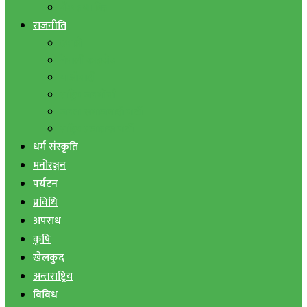
बैंक तथा वित्त
राजनीति
एमाले
नेपाली काङ्ग्रेस
माओवादी
राष्ट्रिय जनमोर्चा
जनता समाजवादी पार्टी
राष्ट्रिय प्रजातन्त्र पार्टी
धर्म संस्कृति
मनोरञ्जन
पर्यटन
प्रविधि
अपराध
कृषि
खेलकुद
अन्तराष्ट्रिय
विविध