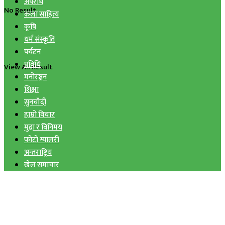
अपराध
No Result
कला साहित्य
कृषि
धर्म संस्कृति
पर्यटन
प्रविधि
View All Result
मनोरञ्जन
शिक्षा
सुनचाँदी
हाम्रो विचार
मुद्रा र विनिमय
फोटो ग्यालरी
अन्तराष्ट्रिय
खेल समाचार