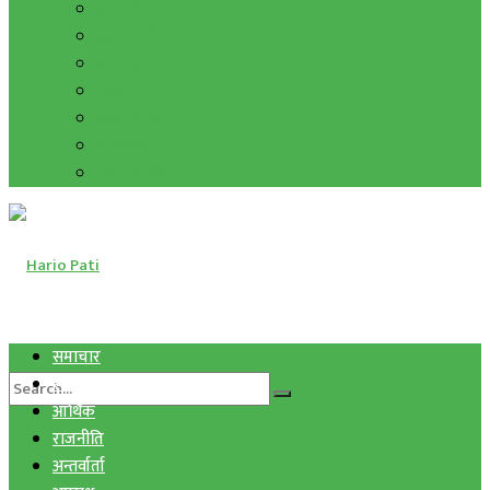
हाम्रो विचार
मुद्रा र विनिमय
सुनचाँदी
शिक्षा
कला साहित्य
अन्तर्वार्ता
फोटो ग्यालरी
समाचार
स्वास्थ्य
आर्थिक
राजनीति
अन्तर्वार्ता