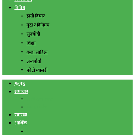
विविध
हाम्रो विचार
मुद्रा र विनिमय
सुनचाँदी
शिक्षा
कला साहित्य
अन्तर्वार्ता
फोटो ग्यालरी
गृहपृष्ठ
समाचार
स्थानिय समाचार
सिराहा बिशेष
स्वास्थ्य
आर्थिक
शेयर बजार