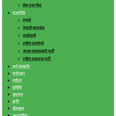
बैंक तथा वित्त
राजनीति
एमाले
नेपाली काङ्ग्रेस
माओवादी
राष्ट्रिय जनमोर्चा
जनता समाजवादी पार्टी
राष्ट्रिय प्रजातन्त्र पार्टी
धर्म संस्कृति
मनोरञ्जन
पर्यटन
प्रविधि
अपराध
कृषि
खेलकुद
अन्तराष्ट्रिय