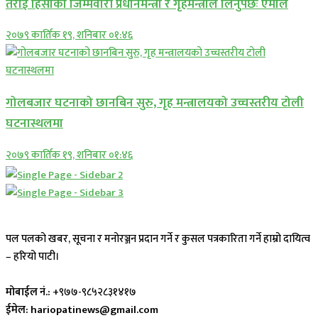
तराई हिंसाको जिम्मेवारी प्रधानमन्त्री र गृहमन्त्रीले लिनुपर्छः एमाले
२०७९ कार्तिक १९, शनिबार ०१:४६
गोलबजार घटनाको छानबिन सुरु, गृह मन्त्रालयको उच्चस्तरीय टोली
घटनास्थलमा
२०७९ कार्तिक १९, शनिबार ०१:४६
पल पलको खबर, सूचना र मनोरञ्जन प्रदान गर्ने र कुसल पत्रकारिता गर्ने हाम्रो दायित्व
– हरियो पाटी।
मोबाईल नं.:
+९७७-९८५२८३१४१७
ईमेल: hariopatinews@gmail.com