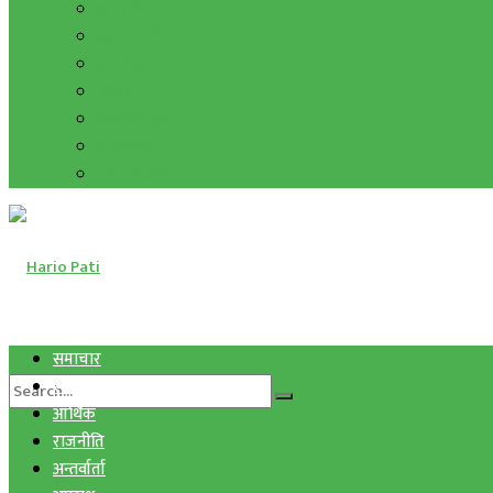
हाम्रो विचार
मुद्रा र विनिमय
सुनचाँदी
शिक्षा
कला साहित्य
अन्तर्वार्ता
फोटो ग्यालरी
समाचार
स्वास्थ्य
आर्थिक
राजनीति
अन्तर्वार्ता