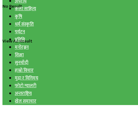
अपराध
No Result
कला साहित्य
कृषि
धर्म संस्कृति
पर्यटन
प्रविधि
View All Result
मनोरञ्जन
शिक्षा
सुनचाँदी
हाम्रो विचार
मुद्रा र विनिमय
फोटो ग्यालरी
अन्तराष्ट्रिय
खेल समाचार