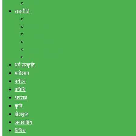
बैंक तथा वित्त
राजनीति
एमाले
नेपाली काङ्ग्रेस
माओवादी
राष्ट्रिय जनमोर्चा
जनता समाजवादी पार्टी
राष्ट्रिय प्रजातन्त्र पार्टी
धर्म संस्कृति
मनोरञ्जन
पर्यटन
प्रविधि
अपराध
कृषि
खेलकुद
अन्तराष्ट्रिय
विविध