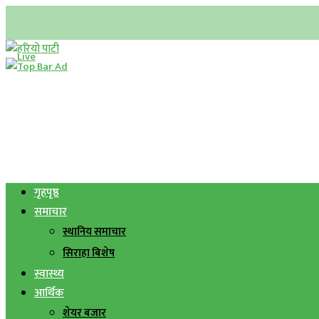
गृहपृष्ठ
समाचार
स्थानिय समाचार
सिराहा बिशेष
स्वास्थ्य
आर्थिक
शेयर बजार