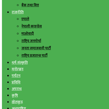
बैंक तथा वित्त
राजनीति
एमाले
नेपाली काङ्ग्रेस
माओवादी
राष्ट्रिय जनमोर्चा
जनता समाजवादी पार्टी
राष्ट्रिय प्रजातन्त्र पार्टी
धर्म संस्कृति
मनोरञ्जन
पर्यटन
प्रविधि
अपराध
कृषि
खेलकुद
अन्तराष्ट्रिय