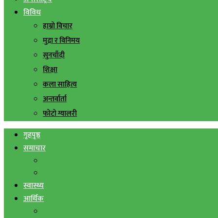
विविध
हाम्रो विचार
मुद्रा र विनिमय
सुनचाँदी
शिक्षा
कला साहित्य
अन्तर्वार्ता
फोटो ग्यालरी
गृहपृष्ठ
समाचार
स्थानिय समाचार
सिराहा बिशेष
स्वास्थ्य
आर्थिक
शेयर बजार