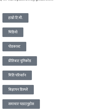
हाम्रो टि.भी.
भिडियो
पोडकास्ट
प्रीतिबाट युनिकोड
मिति परिवर्तन
बिज्ञापन डिस्प्ले
समाचार पठाउनुहोस