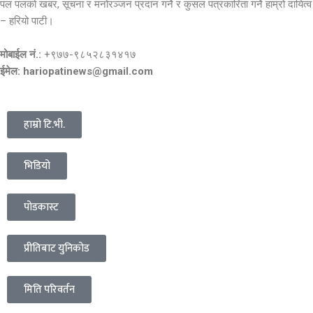
पल पलको खबर, सूचना र मनोरञ्जन प्रदान गर्ने र कुसल पत्रकारिता गर्ने हाम्रो दायित्व
– हरियो पाटी।
मोबाईल नं.:
+९७७-९८५२८३१४१७
ईमेल: hariopatinews@gmail.com
हाम्रो टि.भी.
भिडियो
पोडकास्ट
प्रीतिबाट युनिकोड
मिति परिवर्तन