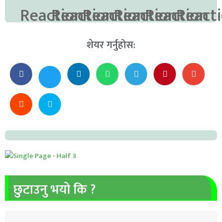
शेयर गर्नुहोस:
छुटाउनु भयो कि ?