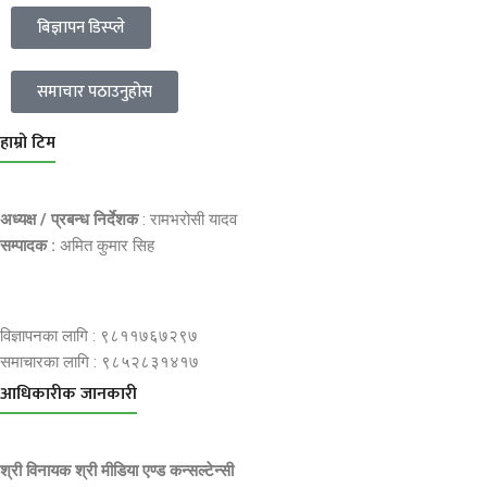
बिज्ञापन डिस्प्ले
समाचार पठाउनुहोस
हाम्रो टिम
अध्यक्ष / प्रबन्ध निर्देशक
: रामभरोसी यादव
सम्पादक :
अमित कुमार सिह
विज्ञापनका लागि : ९८११७६७२९७
समाचारका लागि : ९८५२८३१४१७
आधिकारीक जानकारी
श्री विनायक श्री मीडिया एण्ड कन्सल्टेन्सी