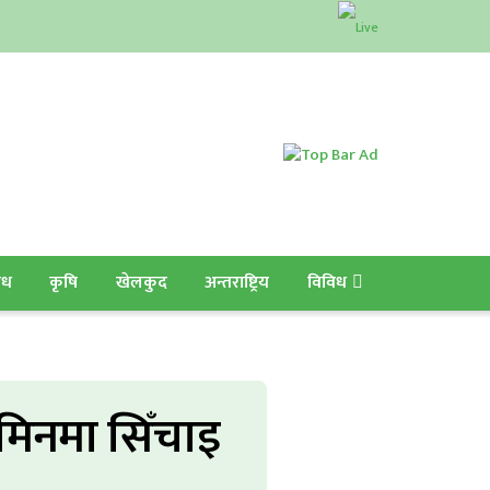
ाध
कृषि
खेलकुद
अन्तराष्ट्रिय
विविध
िनमा सिँचाइ