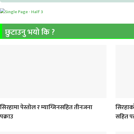
छुटाउनु भयो कि ?
सिरहामा पेस्तोल र म्याग्जिनसहित तीनजना
सिरहाका
पक्राउ
सहित पक