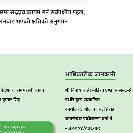
मा सद्भाव कायम गर्न सर्वपक्षीय पहल,
ोलनबाट भएको क्षतिको अनुगमन
आधिकारीक जानकारी
 निर्देशक
: रामभरोसी यादव
श्री विनायक श्री मीडिया एण्ड कन्सल्टेन्सी
 कुमार सिह
प्रा.लि.द्वारा सन्चालित
कार्यालय:
गोल बजार, सिराहा
आमसंचार प्राधिकरण दर्ता नं. :
ागि : ९८११७६७२९७
म.प्र.०००४/०७८-७९
ि : ९८५२८३१४१७