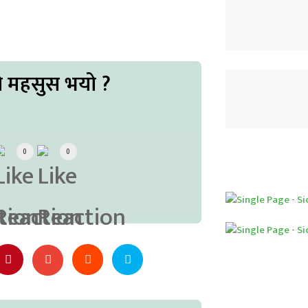
ो महसुस भयो ?
0
0