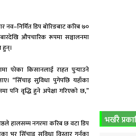
सार नव–निर्मित डिप बोरिङबाट करिब ७०
धबारदेखि औपचारिक रूपमा सञ्चालनमा
 हुन्।
पेटामा परेका किसानलाई राहत पुर्‍याउने
ाए। “सिँचाइ सुविधा पुगेपछि यहाँका
मा पनि वृद्धि हुने अपेक्षा गरिएको छ,”
भर्खरै प्रक
ेष्ठले हालसम्म नगरमा करिब छ वटा डिप
ा भर सिँचाइ सुविधा विस्तार गर्नका