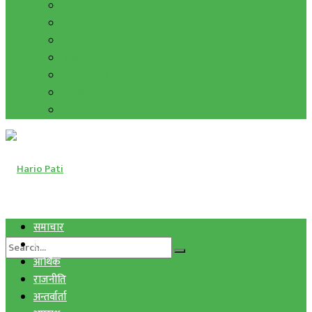
हाम्रो विचार
मुद्रा र विनिमय
सुनचाँदी
शिक्षा
कला साहित्य
अन्तर्वार्ता
फोटो ग्यालरी
समाचार
स्वास्थ्य
आर्थिक
राजनीति
अन्तर्वार्ता