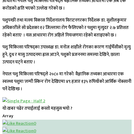
आधारमा नेपाल पशु चिकित्सा परिषद्ले वैज्ञानिक तथ्यका आधारमा एक अर्ब एक
करोडको क्षति भएको उल्लेख गरेको छ ।
पशुपन्छी तथा मत्स्य विकास निर्देशनालय विराटनगरका निर्देशक डा. सुशीलकुमार
अधिकारीले सो प्रदेशका १२ जिल्लामा रोग फैलिएको र पशुमा मृत्युदर २.७ प्रतिशत
रहेको बताए । यस आधारमा रोग अहिले नियन्त्रणमा रहेको बताइएको छ ।
पशु चिकित्सा परिषद्का उपाध्यक्ष डा. मनोज शाहीले रोगका कारण गाईभैँसीको मृत्यु
हुने, दुध र मासु उत्पादनमा ह्रास आउने, पशुको प्रजननमा समस्या देखिने, छाला
उत्पादन घट्ने बताए ।
नेपाल पशु चिकित्सा परिषद्ले २०८० मा गरेको वैज्ञानिक तथ्यका आधारमा एक
स्वस्थ्य पशुमा ‘लम्पी स्किन’ रोग देखिएमा ४९ हजार १३५ रुपियाँको आर्थिक नोक्सानी
पर्ने देखिन्छ ।
यो खबर पढेर तपाईलाई कस्तो महसुस भयो ?
Array
0
0