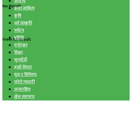
अपराध
No Result
कला साहित्य
कृषि
धर्म संस्कृति
पर्यटन
प्रविधि
View All Result
मनोरञ्जन
शिक्षा
सुनचाँदी
हाम्रो विचार
मुद्रा र विनिमय
फोटो ग्यालरी
अन्तराष्ट्रिय
खेल समाचार