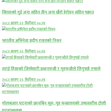
सिरहाकाे दुई जना सहित तीन जना खैरो हेरोइन सहित पक्राउ
२०८२ श्रावण २२, बिहीबार ००:३४
भारतीय अभिनेता प्रदीप रावतको निधन
२०८२ श्रावण २२, बिहीबार ००:३४
तराई हिंसाको जिम्मेवारी प्रधानमन्त्री र गृहमन्त्रीले लिनुपर्छः एमाले
२०८२ श्रावण २२, बिहीबार ००:३४
गोलबजार घटनाको छानबिन सुरु, गृह मन्त्रालयको उच्चस्तरीय टोली
घटनास्थलमा