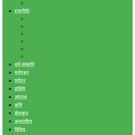
बैंक तथा वित्त
राजनीति
एमाले
नेपाली काङ्ग्रेस
माओवादी
राष्ट्रिय जनमोर्चा
जनता समाजवादी पार्टी
राष्ट्रिय प्रजातन्त्र पार्टी
धर्म संस्कृति
मनोरञ्जन
पर्यटन
प्रविधि
अपराध
कृषि
खेलकुद
अन्तराष्ट्रिय
विविध