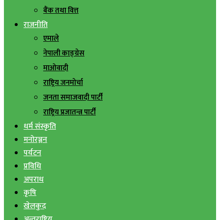
बैंक तथा वित्त
राजनीति
एमाले
नेपाली काङ्ग्रेस
माओवादी
राष्ट्रिय जनमोर्चा
जनता समाजवादी पार्टी
राष्ट्रिय प्रजातन्त्र पार्टी
धर्म संस्कृति
मनोरञ्जन
पर्यटन
प्रविधि
अपराध
कृषि
खेलकुद
अन्तराष्ट्रिय