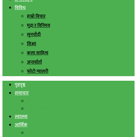
विविध
हाम्रो विचार
मुद्रा र विनिमय
सुनचाँदी
शिक्षा
कला साहित्य
अन्तर्वार्ता
फोटो ग्यालरी
गृहपृष्ठ
समाचार
स्थानिय समाचार
सिराहा बिशेष
स्वास्थ्य
आर्थिक
शेयर बजार