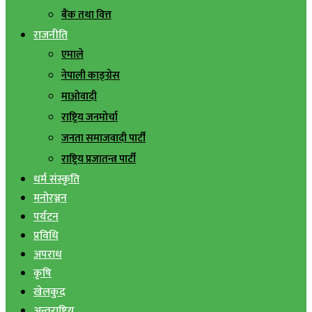
बैंक तथा वित्त
राजनीति
एमाले
नेपाली काङ्ग्रेस
माओवादी
राष्ट्रिय जनमोर्चा
जनता समाजवादी पार्टी
राष्ट्रिय प्रजातन्त्र पार्टी
धर्म संस्कृति
मनोरञ्जन
पर्यटन
प्रविधि
अपराध
कृषि
खेलकुद
अन्तराष्ट्रिय