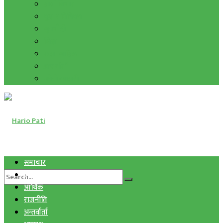
हाम्रो विचार
मुद्रा र विनिमय
सुनचाँदी
शिक्षा
कला साहित्य
अन्तर्वार्ता
फोटो ग्यालरी
समाचार
स्वास्थ्य
आर्थिक
राजनीति
अन्तर्वार्ता