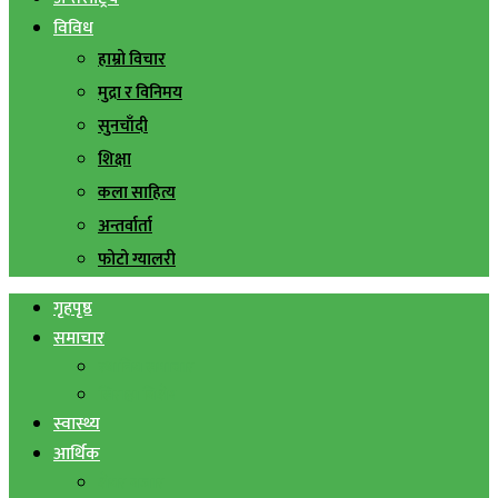
विविध
हाम्रो विचार
मुद्रा र विनिमय
सुनचाँदी
शिक्षा
कला साहित्य
अन्तर्वार्ता
फोटो ग्यालरी
गृहपृष्ठ
समाचार
स्थानिय समाचार
सिराहा बिशेष
स्वास्थ्य
आर्थिक
शेयर बजार