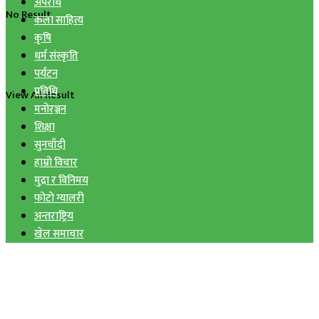
अपराध
No Result
कला साहित्य
कृषि
धर्म संस्कृति
पर्यटन
प्रविधि
View All Result
मनोरञ्जन
शिक्षा
सुनचाँदी
हाम्रो विचार
मुद्रा र विनिमय
फोटो ग्यालरी
अन्तराष्ट्रिय
खेल समाचार