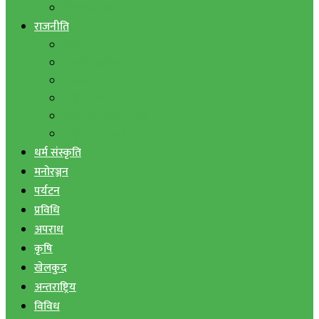
बैंक तथा वित्त
राजनीति
एमाले
नेपाली काङ्ग्रेस
माओवादी
राष्ट्रिय जनमोर्चा
जनता समाजवादी पार्टी
राष्ट्रिय प्रजातन्त्र पार्टी
धर्म संस्कृति
मनोरञ्जन
पर्यटन
प्रविधि
अपराध
कृषि
खेलकुद
अन्तराष्ट्रिय
विविध