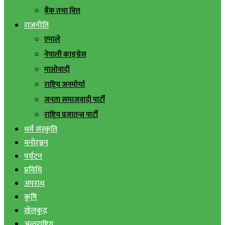
बैंक तथा वित्त
राजनीति
एमाले
नेपाली काङ्ग्रेस
माओवादी
राष्ट्रिय जनमोर्चा
जनता समाजवादी पार्टी
राष्ट्रिय प्रजातन्त्र पार्टी
धर्म संस्कृति
मनोरञ्जन
पर्यटन
प्रविधि
अपराध
कृषि
खेलकुद
अन्तराष्ट्रिय