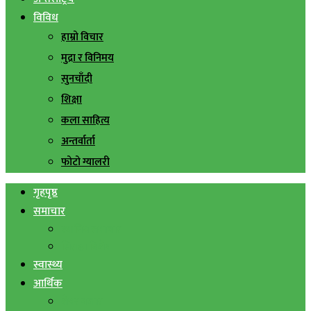
विविध
हाम्रो विचार
मुद्रा र विनिमय
सुनचाँदी
शिक्षा
कला साहित्य
अन्तर्वार्ता
फोटो ग्यालरी
गृहपृष्ठ
समाचार
स्थानिय समाचार
सिराहा बिशेष
स्वास्थ्य
आर्थिक
शेयर बजार