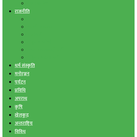
बैंक तथा वित्त
राजनीति
एमाले
नेपाली काङ्ग्रेस
माओवादी
राष्ट्रिय जनमोर्चा
जनता समाजवादी पार्टी
राष्ट्रिय प्रजातन्त्र पार्टी
धर्म संस्कृति
मनोरञ्जन
पर्यटन
प्रविधि
अपराध
कृषि
खेलकुद
अन्तराष्ट्रिय
विविध