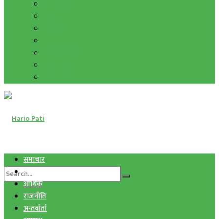
हाम्रो विचार
मुद्रा र विनिमय
सुनचाँदी
शिक्षा
कला साहित्य
अन्तर्वार्ता
फोटो ग्यालरी
समाचार
स्वास्थ्य
आर्थिक
राजनीति
अन्तर्वार्ता