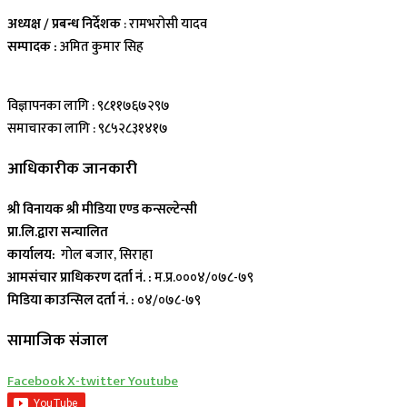
अध्यक्ष / प्रबन्ध निर्देशक
: रामभरोसी यादव
सम्पादक :
अमित कुमार सिह
विज्ञापनका लागि : ९८११७६७२९७
समाचारका लागि : ९८५२८३१४१७
आधिकारीक जानकारी
श्री विनायक श्री मीडिया एण्ड कन्सल्टेन्सी
प्रा.लि.द्वारा सन्चालित
कार्यालय:
गोल बजार, सिराहा
आमसंचार प्राधिकरण दर्ता नं. :
म.प्र.०००४/०७८-७९
मिडिया काउन्सिल दर्ता नं. :
०४/०७८-७९
सामाजिक संजाल
Facebook
X-twitter
Youtube