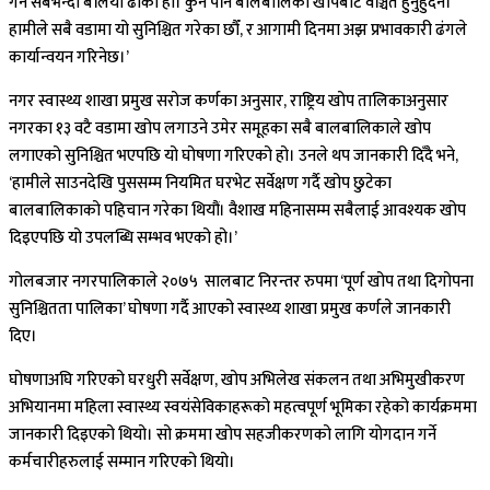
गर्ने सबैभन्दा बलियो ढोका हो। कुनै पनि बालबालिका खोपबाट वञ्चित हुनुहुँदैन।
हामीले सबै वडामा यो सुनिश्चित गरेका छौँ, र आगामी दिनमा अझ प्रभावकारी ढंगले
कार्यान्वयन गरिनेछ।’
नगर स्वास्थ्य शाखा प्रमुख सरोज कर्णका अनुसार, राष्ट्रिय खोप तालिकाअनुसार
नगरका १३ वटै वडामा खोप लगाउने उमेर समूहका सबै बालबालिकाले खोप
लगाएको सुनिश्चित भएपछि यो घोषणा गरिएको हो। उनले थप जानकारी दिँदै भने,
‘हामीले साउनदेखि पुससम्म नियमित घरभेट सर्वेक्षण गर्दै खोप छुटेका
बालबालिकाको पहिचान गरेका थियौं। वैशाख महिनासम्म सबैलाई आवश्यक खोप
दिइएपछि यो उपलब्धि सम्भव भएको हो।’
गोलबजार नगरपालिकाले २०७५ सालबाट निरन्तर रुपमा ‘पूर्ण खोप तथा दिगोपना
सुनिश्चितता पालिका’ घोषणा गर्दै आएको स्वास्थ्य शाखा प्रमुख कर्णले जानकारी
दिए।
घोषणाअघि गरिएको घरधुरी सर्वेक्षण, खोप अभिलेख संकलन तथा अभिमुखीकरण
अभियानमा महिला स्वास्थ्य स्वयंसेविकाहरूको महत्वपूर्ण भूमिका रहेको कार्यक्रममा
जानकारी दिइएको थियो। सो क्रममा खोप सहजीकरणको लागि योगदान गर्ने
कर्मचारीहरुलाई सम्मान गरिएको थियो।