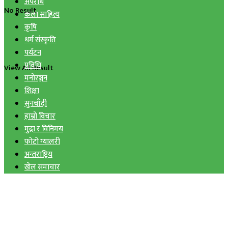
अपराध
No Result
कला साहित्य
कृषि
धर्म संस्कृति
पर्यटन
प्रविधि
View All Result
मनोरञ्जन
शिक्षा
सुनचाँदी
हाम्रो विचार
मुद्रा र विनिमय
फोटो ग्यालरी
अन्तराष्ट्रिय
खेल समाचार