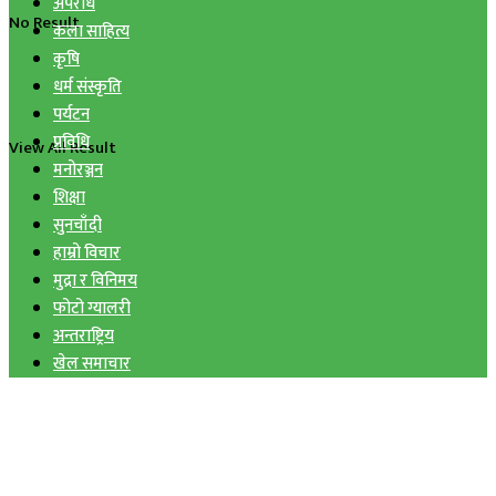
अपराध
No Result
कला साहित्य
कृषि
धर्म संस्कृति
पर्यटन
प्रविधि
View All Result
मनोरञ्जन
शिक्षा
सुनचाँदी
हाम्रो विचार
मुद्रा र विनिमय
फोटो ग्यालरी
अन्तराष्ट्रिय
खेल समाचार