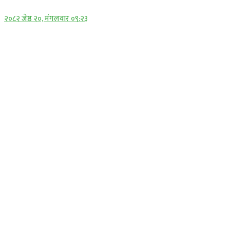
२०८२ जेष्ठ २०, मंगलवार ०९:२३