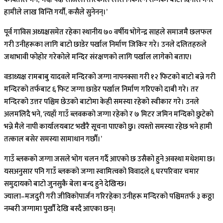
हामीले लाख विन्ति गर्यौं, कसैले सुनेनन्।’
पूर्व गाविस अध्यक्षसमेत रहेका स्थानीय ७० वर्षीय भोगेन्द्र साहले समाजमै छलफल
गरी उनीहरूका लागि बाटो छाडेर पर्खाल निर्माण जिकिर गरे। उनले दलितहरुले
जथाभावी फोहोर गरेकोले मन्दिर संरक्षणको लागि पर्खाल लागेको बताए।
वडाध्यक्ष रामबाबु यादवले मन्दिरको जग्गा नापनक्सा गरी १२ फिटको बाटो बन्ने गरी
मन्दिरको तर्फबाट ६ फिट जग्गा छाडेर पर्खाल निर्माण गरिएको दाबी गरे। तर
मन्दिरको उत्तर पश्चिम छेउको बाटोमा केही समस्या रहेको स्वीकार गरे। उनले
अलमलिदै भने, ‘त्यहाँ गाउँ ब्लवकको जग्गा रहेको र ७ मिटर जमिन मन्दिको छुटेको
भन्ने मैले नापी कार्यालयबाट भखैरै सूचना पाएको छु। त्यस्तो समस्या रहेछ भने हामी
तत्काल बसेर समस्या सामाधान गर्छाैं।’
गाउँ ब्लकको जग्गा जसले भोग चलन गर्दै आएको छ उसैको हुने अवस्था मधेशमा छ।
यसअनुसार पनि गाउँ ब्लकको जग्गा स्वामित्वको विवादले ६ घरपरिवार चमार
समुदायको बाटो जुनसुकै बेला बन्द हुने देखिन्छ।
ज्याला–मजदुरी गरी जीविकोपार्जन गरिरहेका उनीहरू मन्दिरको पश्चिमतर्फ ३ कठ्ठा
नम्बरी जग्गामा पुर्खौं देखि बस्दै आएका छन्।