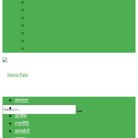
हाम्रो विचार
मुद्रा र विनिमय
सुनचाँदी
शिक्षा
कला साहित्य
अन्तर्वार्ता
फोटो ग्यालरी
समाचार
स्वास्थ्य
आर्थिक
राजनीति
अन्तर्वार्ता