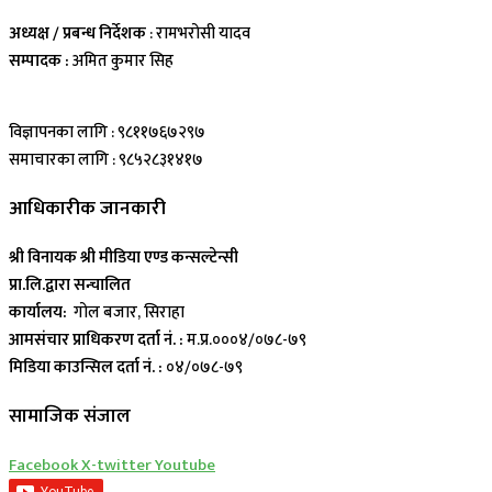
अध्यक्ष / प्रबन्ध निर्देशक
: रामभरोसी यादव
सम्पादक :
अमित कुमार सिह
विज्ञापनका लागि : ९८११७६७२९७
समाचारका लागि : ९८५२८३१४१७
आधिकारीक जानकारी
श्री विनायक श्री मीडिया एण्ड कन्सल्टेन्सी
प्रा.लि.द्वारा सन्चालित
कार्यालय:
गोल बजार, सिराहा
आमसंचार प्राधिकरण दर्ता नं. :
म.प्र.०००४/०७८-७९
मिडिया काउन्सिल दर्ता नं. :
०४/०७८-७९
सामाजिक संजाल
Facebook
X-twitter
Youtube