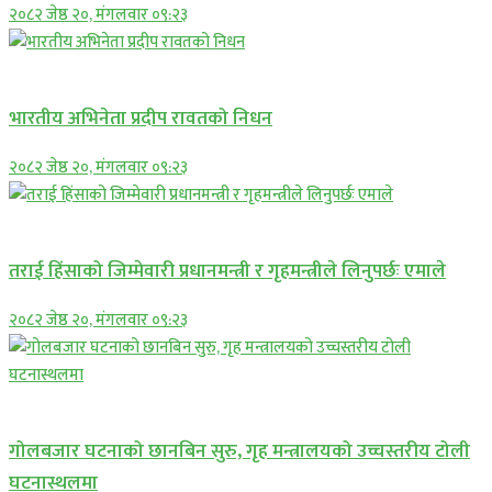
२०८२ जेष्ठ २०, मंगलवार ०९:२३
अन्तराष्ट्रिय
भारतीय अभिनेता प्रदीप रावतको निधन
२०८२ जेष्ठ २०, मंगलवार ०९:२३
प्रमुख सामाचार
तराई हिंसाको जिम्मेवारी प्रधानमन्त्री र गृहमन्त्रीले लिनुपर्छः एमाले
२०८२ जेष्ठ २०, मंगलवार ०९:२३
प्रमुख सामाचार
गोलबजार घटनाको छानबिन सुरु, गृह मन्त्रालयको उच्चस्तरीय टोली
घटनास्थलमा