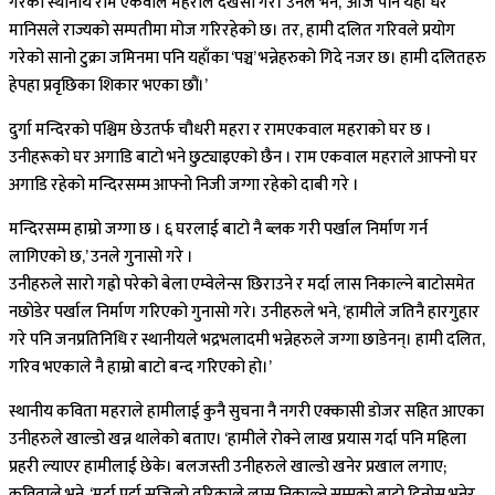
गरेको स्थानीय राम एकवाल महराले देखेसो गरे। उनले भने, ‘आज पनि यहाँ धेरै
मानिसले राज्यको सम्पतीमा मोज गरिरहेको छ। तर, हामी दलित गरिवले प्रयोग
गरेको सानो टुक्रा जमिनमा पनि यहाँका ‘पञ्च’ भन्नेहरुको गिदे नजर छ। हामी दलितहरु
हेपहा प्रवृछिका शिकार भएका छौं।’
दुर्गा मन्दिरको पश्चिम छेउतर्फ चौधरी महरा र रामएकवाल महराको घर छ ।
उनीहरूको घर अगाडि बाटो भने छुट्याइएको छैन । राम एकवाल महराले आफ्नो घर
अगाडि रहेको मन्दिरसम्म आफ्नो निजी जग्गा रहेको दाबी गरे ।
मन्दिरसम्म हाम्रो जग्गा छ । ६ घरलाई बाटो नै ब्लक गरी पर्खाल निर्माण गर्न
लागिएको छ,’ उनले गुनासो गरे ।
उनीहरुले सारो गह्रो परेको बेला एम्वेलेन्स छिराउने र मर्दा लास निकाल्ने बाटोसमेत
नछोडेर पर्खाल निर्माण गरिएको गुनासो गरे। उनीहरुले भने, ‘हामीले जतिनै हारगुहार
गरे पनि जनप्रतिनिधि र स्थानीयले भद्रभलादमी भन्नेहरुले जग्गा छाडेनन्। हामी दलित,
गरिव भएकाले नै हाम्रो बाटो बन्द गरिएको हो।’
स्थानीय कविता महराले हामीलाई कुनै सुचना नै नगरी एक्कासी डोजर सहित आएका
उनीहरुले खाल्डो खन्न थालेको बताए। ‘हामीले रोक्ने लाख प्रयास गर्दा पनि महिला
प्रहरी ल्याएर हामीलाई छेके। बलजस्ती उनीहरुले खाल्डो खनेर प्रखाल लगाए;
कविताले भने, ‘मर्दा पर्दा सजिलो तरिकाले लास निकाल्ने सम्मको बाटो दिनोस भनेर