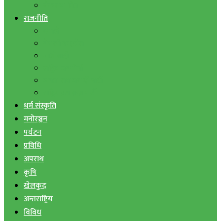
बैंक तथा वित्त
राजनीति
एमाले
नेपाली काङ्ग्रेस
माओवादी
राष्ट्रिय जनमोर्चा
जनता समाजवादी पार्टी
राष्ट्रिय प्रजातन्त्र पार्टी
धर्म संस्कृति
मनोरञ्जन
पर्यटन
प्रविधि
अपराध
कृषि
खेलकुद
अन्तराष्ट्रिय
विविध