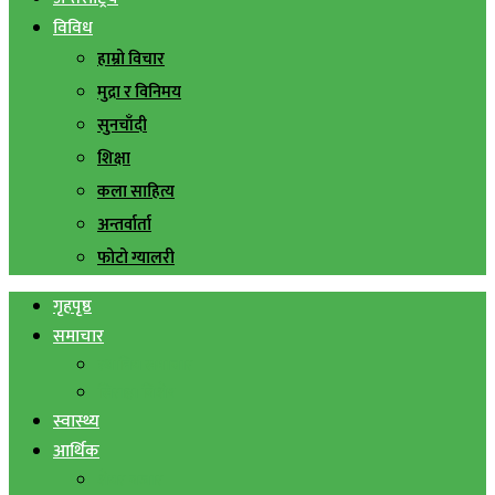
विविध
हाम्रो विचार
मुद्रा र विनिमय
सुनचाँदी
शिक्षा
कला साहित्य
अन्तर्वार्ता
फोटो ग्यालरी
गृहपृष्ठ
समाचार
स्थानिय समाचार
सिराहा बिशेष
स्वास्थ्य
आर्थिक
शेयर बजार