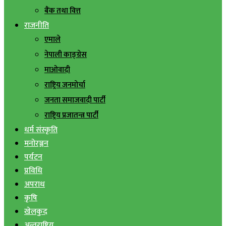
बैंक तथा वित्त
राजनीति
एमाले
नेपाली काङ्ग्रेस
माओवादी
राष्ट्रिय जनमोर्चा
जनता समाजवादी पार्टी
राष्ट्रिय प्रजातन्त्र पार्टी
धर्म संस्कृति
मनोरञ्जन
पर्यटन
प्रविधि
अपराध
कृषि
खेलकुद
अन्तराष्ट्रिय