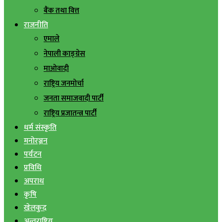
बैंक तथा वित्त
राजनीति
एमाले
नेपाली काङ्ग्रेस
माओवादी
राष्ट्रिय जनमोर्चा
जनता समाजवादी पार्टी
राष्ट्रिय प्रजातन्त्र पार्टी
धर्म संस्कृति
मनोरञ्जन
पर्यटन
प्रविधि
अपराध
कृषि
खेलकुद
अन्तराष्ट्रिय