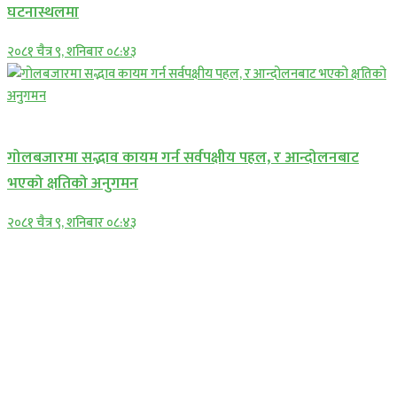
घटनास्थलमा
२०८१ चैत्र ९, शनिबार ०८:४३
प्रमुख सामाचार
गोलबजारमा सद्भाव कायम गर्न सर्वपक्षीय पहल, र आन्दोलनबाट
भएको क्षतिको अनुगमन
२०८१ चैत्र ९, शनिबार ०८:४३