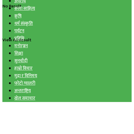
अपराध
No Result
कला साहित्य
कृषि
धर्म संस्कृति
पर्यटन
प्रविधि
View All Result
मनोरञ्जन
शिक्षा
सुनचाँदी
हाम्रो विचार
मुद्रा र विनिमय
फोटो ग्यालरी
अन्तराष्ट्रिय
खेल समाचार