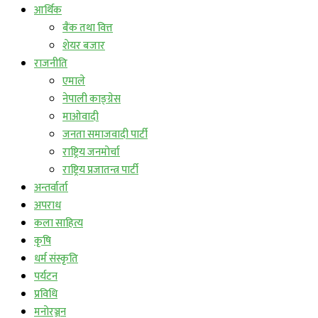
आर्थिक
बैंक तथा वित्त
शेयर बजार
राजनीति
एमाले
नेपाली काङ्ग्रेस
माओवादी
जनता समाजवादी पार्टी
राष्ट्रिय जनमोर्चा
राष्ट्रिय प्रजातन्त्र पार्टी
अन्तर्वार्ता
अपराध
कला साहित्य
कृषि
धर्म संस्कृति
पर्यटन
प्रविधि
मनोरञ्जन