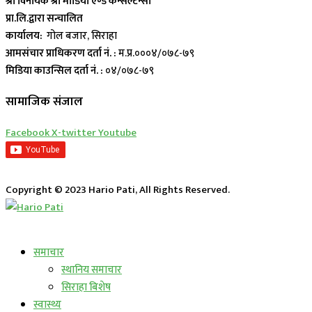
श्री विनायक श्री मीडिया एण्ड कन्सल्टेन्सी
प्रा.लि.द्वारा सन्चालित
कार्यालय:
गोल बजार, सिराहा
आमसंचार प्राधिकरण दर्ता नं. :
म.प्र.०००४/०७८-७९
मिडिया काउन्सिल दर्ता नं. :
०४/०७८-७९
सामाजिक संजाल
Facebook
X-twitter
Youtube
Copyright © 2023 Hario Pati, All Rights Reserved.
लाईभ कार्यक्रम
समाचार
स्थानिय समाचार
सिराहा बिशेष
स्वास्थ्य