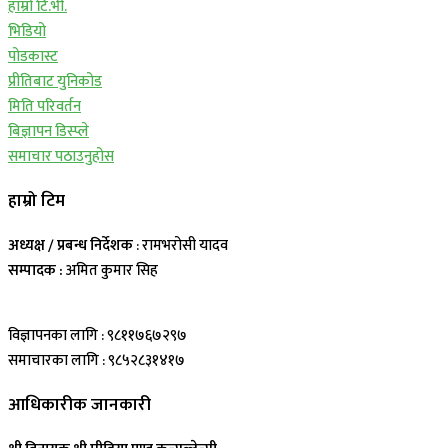
हाम्रो टि.भी.
भिडियो
पोडकास्ट
प्रीतिबाट युनिकोड
मिति परिवर्तन
बिज्ञापन डिस्प्ले
समाचार पठाउनुहोस
हाम्रो टिम
अध्यक्ष / प्रबन्ध निर्देशक
: रामभरोसी यादव
सम्पादक :
अमित कुमार सिह
विज्ञापनका लागि : ९८११७६७२९७
समाचारका लागि : ९८५२८३१४१७
आधिकारीक जानकारी