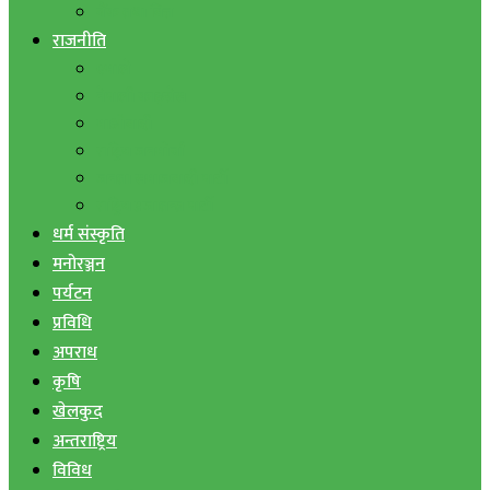
बैंक तथा वित्त
राजनीति
एमाले
नेपाली काङ्ग्रेस
माओवादी
राष्ट्रिय जनमोर्चा
जनता समाजवादी पार्टी
राष्ट्रिय प्रजातन्त्र पार्टी
धर्म संस्कृति
मनोरञ्जन
पर्यटन
प्रविधि
अपराध
कृषि
खेलकुद
अन्तराष्ट्रिय
विविध