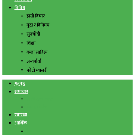
विविध
हाम्रो विचार
मुद्रा र विनिमय
सुनचाँदी
शिक्षा
कला साहित्य
अन्तर्वार्ता
फोटो ग्यालरी
गृहपृष्ठ
समाचार
स्थानिय समाचार
सिराहा बिशेष
स्वास्थ्य
आर्थिक
शेयर बजार