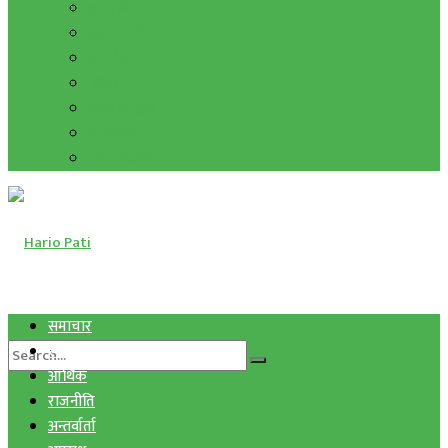
हाम्रो विचार
मुद्रा र विनिमय
सुनचाँदी
शिक्षा
कला साहित्य
अन्तर्वार्ता
फोटो ग्यालरी
समाचार
स्वास्थ्य
आर्थिक
राजनीति
अन्तर्वार्ता