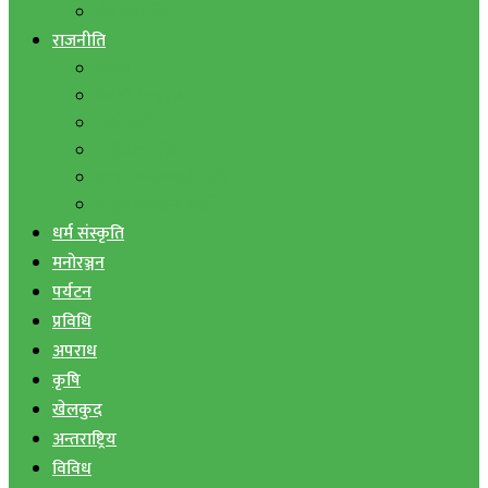
बैंक तथा वित्त
राजनीति
एमाले
नेपाली काङ्ग्रेस
माओवादी
राष्ट्रिय जनमोर्चा
जनता समाजवादी पार्टी
राष्ट्रिय प्रजातन्त्र पार्टी
धर्म संस्कृति
मनोरञ्जन
पर्यटन
प्रविधि
अपराध
कृषि
खेलकुद
अन्तराष्ट्रिय
विविध