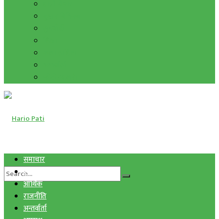
हाम्रो विचार
मुद्रा र विनिमय
सुनचाँदी
शिक्षा
कला साहित्य
अन्तर्वार्ता
फोटो ग्यालरी
समाचार
स्वास्थ्य
आर्थिक
राजनीति
अन्तर्वार्ता