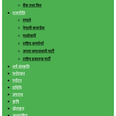
बैंक तथा वित्त
राजनीति
एमाले
नेपाली काङ्ग्रेस
माओवादी
राष्ट्रिय जनमोर्चा
जनता समाजवादी पार्टी
राष्ट्रिय प्रजातन्त्र पार्टी
धर्म संस्कृति
मनोरञ्जन
पर्यटन
प्रविधि
अपराध
कृषि
खेलकुद
अन्तराष्ट्रिय