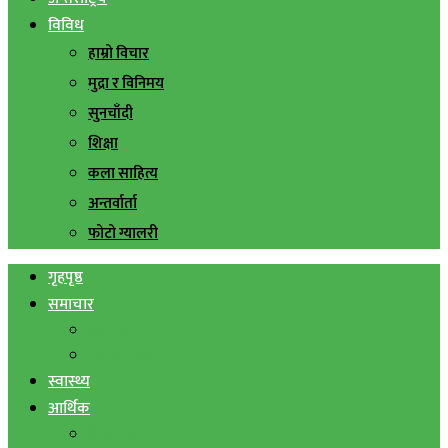
विविध
हाम्रो विचार
मुद्रा र विनिमय
सुनचाँदी
शिक्षा
कला साहित्य
अन्तर्वार्ता
फोटो ग्यालरी
गृहपृष्ठ
समाचार
स्थानिय समाचार
सिराहा बिशेष
स्वास्थ्य
आर्थिक
शेयर बजार