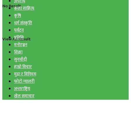
अपराध
No Result
कला साहित्य
कृषि
धर्म संस्कृति
पर्यटन
प्रविधि
View All Result
मनोरञ्जन
शिक्षा
सुनचाँदी
हाम्रो विचार
मुद्रा र विनिमय
फोटो ग्यालरी
अन्तराष्ट्रिय
खेल समाचार