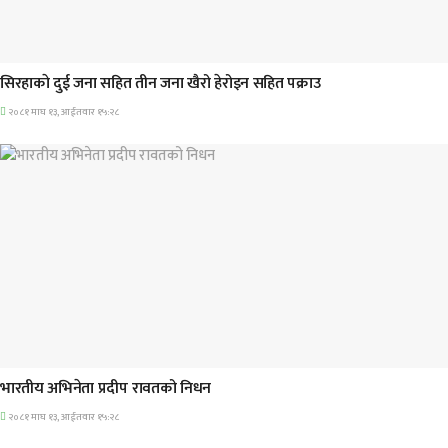
समाचार
सिरहाकाे दुई जना सहित तीन जना खैरो हेरोइन सहित पक्राउ
२०८१ माघ १३, आईतवार १५:२८
अन्तराष्ट्रिय
भारतीय अभिनेता प्रदीप रावतको निधन
२०८१ माघ १३, आईतवार १५:२८