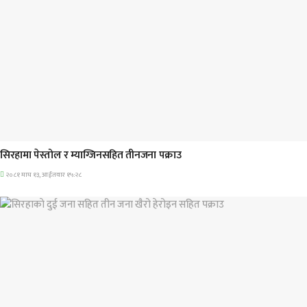
प्रमुख सामाचार
सिरहामा पेस्तोल र म्याग्जिनसहित तीनजना पक्राउ
२०८१ माघ १३, आईतवार १५:२८