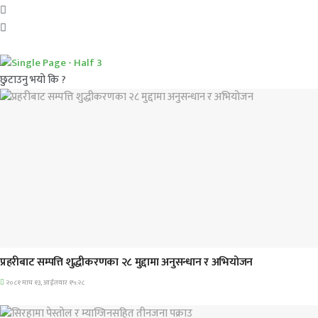
छुटाउनु भयो कि ?
प्रमुख सामाचार
प्रहरीबाट सम्पत्ति शुद्धीकरणका २८ मुद्दामा अनुसन्धान र अभियोजन
२०८१ माघ १३, आईतवार १५:२८