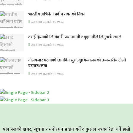
भारतीय अभिनेता प्रदीप रावतको निधन
२०८१ माघ १३, आईतवार १५:२८
तराई हिंसाको जिम्मेवारी प्रधानमन्त्री र गृहमन्त्रीले लिनुपर्छः एमाले
२०८१ माघ १३, आईतवार १५:२८
गोलबजार घटनाको छानबिन सुरु, गृह मन्त्रालयको उच्चस्तरीय टोली
घटनास्थलमा
२०८१ माघ १३, आईतवार १५:२८
पल पलको खबर, सूचना र मनोरञ्जन प्रदान गर्ने र कुसल पत्रकारिता गर्ने हाम्रो