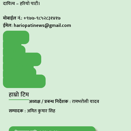
दायित्व – हरियो पाटी।
मोबाईल नं.:
+९७७-९८५२८३१४१७
ईमेल: hariopatinews@gmail.com
हाम्रो टि.भी.
भिडियो
पोडकास्ट
प्रीतिबाट युनिकोड
मिति परिवर्तन
बिज्ञापन डिस्प्ले
समाचार पठाउनुहोस
हाम्रो टिम
अध्यक्ष / प्रबन्ध निर्देशक
: रामभरोसी यादव
सम्पादक :
अमित कुमार सिह