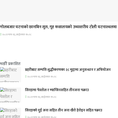
प्रमुख सामाचार
गोलबजार घटनाको छानबिन सुरु, गृह मन्त्रालयको उच्चस्तरीय टोली घटनास्थलमा
२०८१ माघ १३, आईतवार १५:२८
भर्खरै प्रकाशित
प्रहरीबाट सम्पत्ति शुद्धीकरणका २८ मुद्दामा अनुसन्धान र अभियोजन
२०८१ माघ १३, आईतवार १५:२८
सिरहामा पेस्तोल र म्याग्जिनसहित तीनजना पक्राउ
२०८१ माघ १३, आईतवार १५:२८
सिरहाकाे दुई जना सहित तीन जना खैरो हेरोइन सहित पक्राउ
२०८१ माघ १३, आईतवार १५:२८