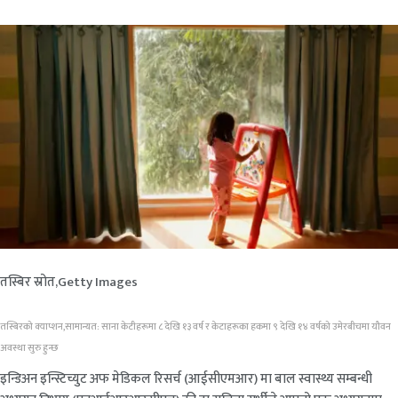
तस्बिर स्रोत,
Getty Images
तस्बिरको क्याप्शन,
सामान्यत: साना केटीहरूमा ८ देखि १३ वर्ष र केटाहरूका हकमा ९ देखि १४ वर्षको उमेरबीचमा यौवन
अवस्था सुरु हुन्छ
इन्डिअन इन्स्टिच्युट अफ मेडिकल रिसर्च (आईसीएमआर) मा बाल स्वास्थ्य सम्बन्धी