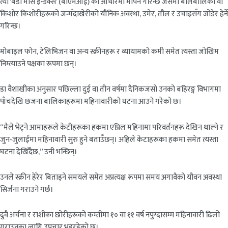
त्यो ‘बडी मास इन्डेक्स’ (बीएमआई) का आधारमा मापन गरिन्छ जसमा बालबालिका वा
किशोर किशोरीहरूको जन्मँदाखेरीको यौनिक अवस्था, उमेर, तौल र उचाइसँग जोडेर हेर्ने
गरिन्छ।
मोबाइल फोन, टेलिभिजन वा अन्य स्क्रीनहरू र व्यायामको कमी समेत त्यस्ता जोखिम
निम्त्याउने पक्षका रूपमा छन्।
डा वैशाखीका अनुसार पछिल्ला दुई वा तीन वर्षमा दैनिकजसो उनको बहिरङ्ग विभागमा
पाँचदेखि छजना बालिकाहरूमा महिनावारीको घटना आउने गरेको छ।
“मैले भेट्ने आमाहरूले केटीहरूका हकमा एप्रिल महिनामा परिवर्तनहरू देखिन थाल्ने र
जुन-जुलाईमा महिनावारी सुरु हुने बताउँछन्। अहिले केटाहरूका हकमा समेत त्यस्ता
घटना देखिँदैछ,” उनी भन्छिन्।
उनले स्क्रीन हेरेर बिताइने समयले समेत अप्रत्यक्ष रूपमा समय अगावैको यौवन अवस्था
सिर्जना गराउने गर्छ।
दुवै अर्चना र राशीका छोरीहरूको कम्तीमा १० वा ११ वर्ष नपुग्दासम्म महिनावारी ढिलो
गराउनका लागि उपचार भइरहेको छ।