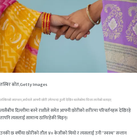
तस्बिर स्रोत,
Getty Images
तस्बिरको क्याप्शन,
अर्चनाले आफ्नी छोरी उमेरभन्दा ठुली देखिन थालेकोमा चिन्ता लागेको बताइन्
त्यसैबीच दिल्लीमा बस्ने राशीले समेत आफ्नी छोरीको शरीरमा परिवर्तनहरू देखिरहे
तापनि त्यसलाई सामान्य ठानिरहेकी थिइन्।
उनकी छ वर्षीया छोरीको तौल ४० केजीको थियो र त्यसलाई उनी “स्वस्थ” सन्तान