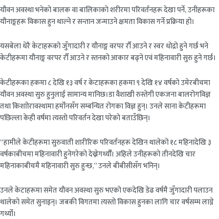
यौवन अवस्था भनेको बालक वा बालिकाको शरीरमा परिवर्तनहरू देखा पर्ने, उनीहरूका
यौनाङ्गहरू विकास हुन थाल्ने र सन्तान जन्माउने क्षमता विकास गर्ने प्रक्रिया हो।
यसबेला धेरै केटाहरूको जुँगादारी र यौनाङ्ग वरपर रौँ आउने र स्वर धोद्रो हुने गर्छ भने
केटीहरूमा यौनाङ्ग वरपर रौँ आउने र स्तनको आकार बढ्ने एवं महिनावारी सुरु हुने गर्छ।
केटीहरूका हकमा ८ देखि १३ वर्ष र केटाहरूका हकमा ९ देखि १४ वर्षको उमेरबीचमा
यौवन अवस्था सुरु हुनुलाई सामान्य मानिछ।डा वैशाखी रुस्तेगी एकजना बालरोगविज्ञ
तथा किशाोरावस्थामा हर्मोनसँग सम्बन्धित रोगका विज्ञ हुन्। उनले साना केटीहरूमा
पछिल्ला केही वर्षमा त्यस्तो परिवर्तन देखा परेको बताउँछिन्।
“हामीले केटीहरूमा सुरुवाती शारीरिक परिवर्तनहरू देखिन थालेको १८ महिनादेखि ३
वर्षकाबीचमा महिनावारी हुनेगरेको देख्नेगर्थ्यौँ। अहिले उनीहरूको तीनदेखि चार
महिनाकाबीचमै महिनावारी सुरु हुन्छ,” उनले बीबीसीसँग भनिन्।
उनले केटाहरूमा समेत यौवन अवस्था सुरु भएको एकदेखि डेढ वर्षमै जुँगादारी पलाउन
थालेको समेत सुनाइन्। जबकी विगतमा त्यस्तो विकास हुनका लागि चार वर्षसम्म लाग्ने
गर्थ्यो।