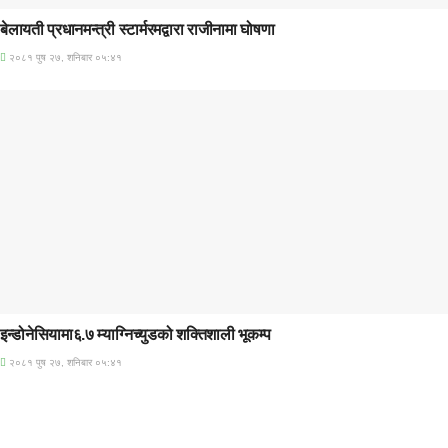
बेलायती प्रधानमन्त्री स्टार्मरमद्वारा राजीनामा घोषणा
२०८१ पुष २७, शनिबार ०५:४१
अन्तराष्ट्रिय
इन्डोनेसियामा६.७ म्याग्निच्युडको शक्तिशाली भूकम्प
२०८१ पुष २७, शनिबार ०५:४१