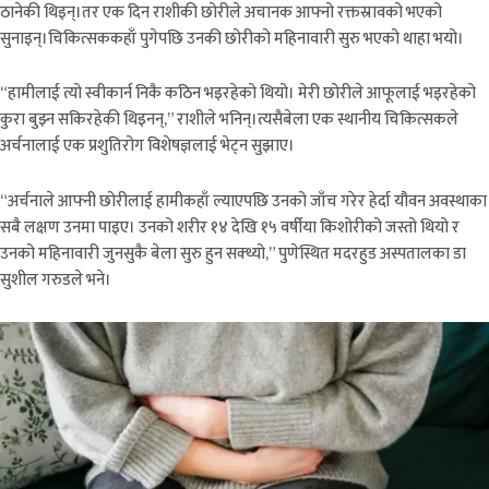
ठानेकी थिइन्।तर एक दिन राशीकी छोरीले अचानक आफ्नो रक्तस्रावको भएको
सुनाइन्।चिकित्सककहाँ पुगेपछि उनकी छोरीको महिनावारी सुरु भएको थाहा भयो।
“हामीलाई त्यो स्वीकार्न निकै कठिन भइरहेको थियो। मेरी छोरीले आफूलाई भइरहेको
कुरा बुझ्न सकिरहेकी थिइनन्,” राशीले भनिन्।त्यसैबेला एक स्थानीय चिकित्सकले
अर्चनालाई एक प्रशुतिरोग विशेषज्ञलाई भेट्न सुझाए।
“अर्चनाले आफ्नी छोरीलाई हामीकहाँ ल्याएपछि उनको जाँच गरेर हेर्दा यौवन अवस्थाका
सबै लक्षण उनमा पाइए। उनको शरीर १४ देखि १५ वर्षीया किशोरीको जस्तो थियो र
उनको महिनावारी जुनसुकै बेला सुरु हुन सक्थ्यो,” पुणेस्थित मदरहुड अस्पतालका डा
सुशील गरुडले भने।