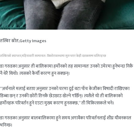
तस्बिर स्रोत,
Getty Images
तस्बिरको क्याप्शन,
महिनावारी सामान्यत: किशोरावस्थामा सुरु भएर केही दशकसम्म चलिरहन्छ
डा गरुडका अनुसार ती बालिकामा हर्मोनको तह सामान्यतः उनको उमेरमा हुनेभन्दा निकै
नै धेरै थियो। त्यसको कैयौँ कारण हुन सक्छन्।
“अर्चनाले मलाई बताए अनुसार उनको घरमा दुई वटा पाँच केजीका विषादी राखिएका
डिब्बा छन् र उनकी छोरी तिनकै छेउछाउ खेल्ने गर्छिन्। त्यसैले यो ती बालिकाको
हर्मोनहरू परिवर्तन हुने एउटा मुख्य कारण हुनसक्छ,” ती चिकित्सकले भने।
डा गरुडका अनुसार बालबालिकामा हुने समय अगावैका परिवर्तनलाई शीघ्र यौवनकाल
भनिन्छ।