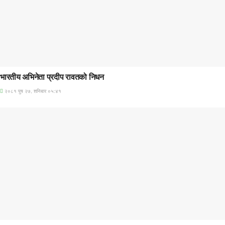
अन्तराष्ट्रिय
भारतीय अभिनेता प्रदीप रावतको निधन
२०८१ पुष २७, शनिबार ०५:४१
अन्तराष्ट्रिय