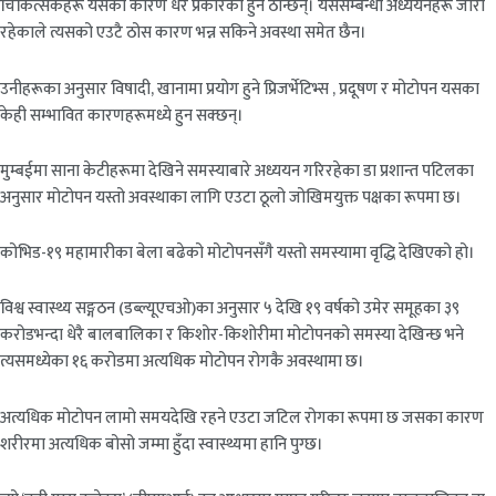
चिकित्सकहरू यसका कारण धेरै प्रकारको हुने ठान्छन्। यससम्बन्धी अध्ययनहरू जारी
रहेकाले त्यसको एउटै ठोस कारण भन्न सकिने अवस्था समेत छैन।
उनीहरूका अनुसार विषादी, खानामा प्रयोग हुने प्रिजर्भेटिभ्स , प्रदूषण र मोटोपन यसका
केही सम्भावित कारणहरूमध्ये हुन सक्छन्।
मुम्बईमा साना केटीहरूमा देखिने समस्याबारे अध्ययन गरिरहेका डा प्रशान्त पटिलका
अनुसार मोटोपन यस्तो अवस्थाका लागि एउटा ठूलो जोखिमयुक्त पक्षका रूपमा छ।
कोभिड-१९ महामारीका बेला बढेको मोटोपनसँगै यस्तो समस्यामा वृद्धि देखिएको हो।
विश्व स्वास्थ्य सङ्गठन (डब्ल्यूएचओ)का अनुसार ५ देखि १९ वर्षको उमेर समूहका ३९
करोडभन्दा धेरै बालबालिका र किशोर-किशोरीमा मोटोपनको समस्या देखिन्छ भने
त्यसमध्येका १६ करोडमा अत्यधिक मोटोपन रोगकै अवस्थामा छ।
अत्यधिक मोटोपन लामो समयदेखि रहने एउटा जटिल रोगका रूपमा छ जसका कारण
शरीरमा अत्यधिक बोसो जम्मा हुँदा स्वास्थ्यमा हानि पुग्छ।