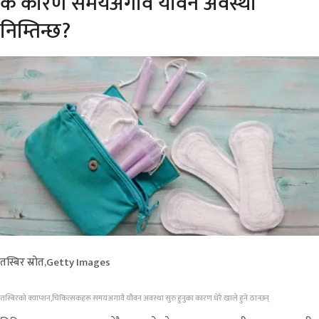
के कारण समयअगावै यौवन अवस्था
निम्तिन्छ?
तस्बिर स्रोत,
Getty Images
तस्बिरको क्याप्शन,
चिकित्सकहरू समयअगावै यौवन अवस्था सुरु हुनुका कारण धेरै खाले हुने ठान्छन्