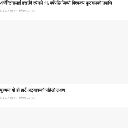
अर्जेन्टिनालाई हराउँदै स्पेनले १६ वर्षपछि जित्यो विश्वकप फुटबलको उपाधि
२०८१ पुष २७, शनिबार ०५:४१
प्रमुख सामाचार
पुरुषमा यो हो हार्ट अट्याकको पहिलो लक्षण
२०८१ पुष २७, शनिबार ०५:४१