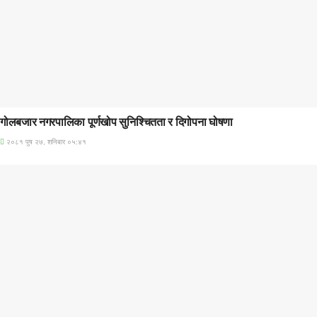
प्रमुख सामाचार
गोलबजार नगरपालिका पूर्णखोप सुनिश्चितता र दिगोपना घोषणा
२०८१ पुष २७, शनिबार ०५:४१
अन्तराष्ट्रिय