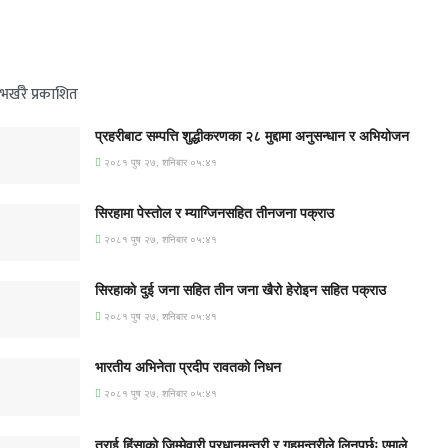
भर्खरै प्रकाशित
प्रहरीबाट सम्पत्ति शुद्धीकरणका २८ मुद्दामा अनुसन्धान र अभियोजन
२०८१ पुष २७, शनिबार ०५:४१
सिरहामा पेस्तोल र म्याग्जिनसहित तीनजना पक्राउ
२०८१ पुष २७, शनिबार ०५:४१
सिरहाकाे दुई जना सहित तीन जना खैरो हेरोइन सहित पक्राउ
२०८१ पुष २७, शनिबार ०५:४१
भारतीय अभिनेता प्रदीप रावतको निधन
२०८१ पुष २७, शनिबार ०५:४१
तराई हिंसाको जिम्मेवारी प्रधानमन्त्री र गृहमन्त्रीले लिनुपर्छः एमाले