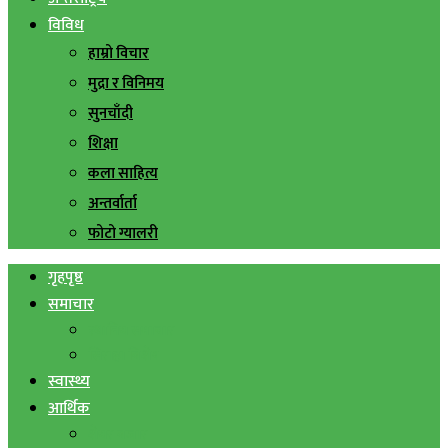
विविध
हाम्रो विचार
मुद्रा र विनिमय
सुनचाँदी
शिक्षा
कला साहित्य
अन्तर्वार्ता
फोटो ग्यालरी
गृहपृष्ठ
समाचार
स्थानिय समाचार
सिराहा बिशेष
स्वास्थ्य
आर्थिक
शेयर बजार