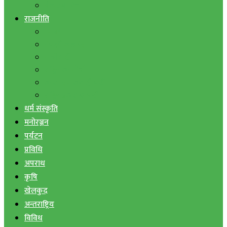
बैंक तथा वित्त
राजनीति
एमाले
नेपाली काङ्ग्रेस
माओवादी
राष्ट्रिय जनमोर्चा
जनता समाजवादी पार्टी
राष्ट्रिय प्रजातन्त्र पार्टी
धर्म संस्कृति
मनोरञ्जन
पर्यटन
प्रविधि
अपराध
कृषि
खेलकुद
अन्तराष्ट्रिय
विविध