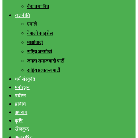
बैंक तथा वित्त
राजनीति
एमाले
नेपाली काङ्ग्रेस
माओवादी
राष्ट्रिय जनमोर्चा
जनता समाजवादी पार्टी
राष्ट्रिय प्रजातन्त्र पार्टी
धर्म संस्कृति
मनोरञ्जन
पर्यटन
प्रविधि
अपराध
कृषि
खेलकुद
अन्तराष्ट्रिय