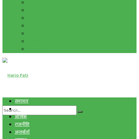
हाम्रो विचार
मुद्रा र विनिमय
सुनचाँदी
शिक्षा
कला साहित्य
अन्तर्वार्ता
फोटो ग्यालरी
समाचार
स्वास्थ्य
आर्थिक
राजनीति
अन्तर्वार्ता