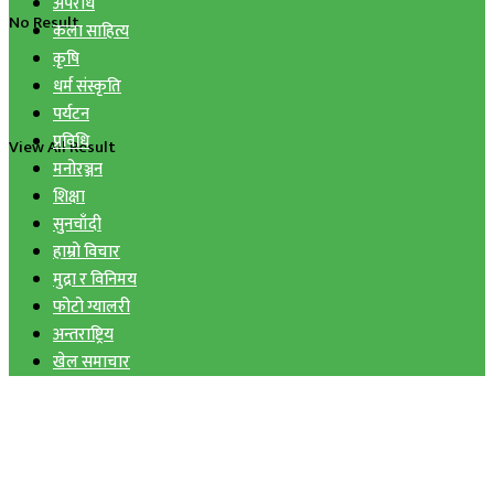
अपराध
No Result
कला साहित्य
कृषि
धर्म संस्कृति
पर्यटन
प्रविधि
View All Result
मनोरञ्जन
शिक्षा
सुनचाँदी
हाम्रो विचार
मुद्रा र विनिमय
फोटो ग्यालरी
अन्तराष्ट्रिय
खेल समाचार