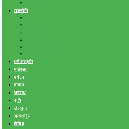
बैंक तथा वित्त
राजनीति
एमाले
नेपाली काङ्ग्रेस
माओवादी
राष्ट्रिय जनमोर्चा
जनता समाजवादी पार्टी
राष्ट्रिय प्रजातन्त्र पार्टी
धर्म संस्कृति
मनोरञ्जन
पर्यटन
प्रविधि
अपराध
कृषि
खेलकुद
अन्तराष्ट्रिय
विविध