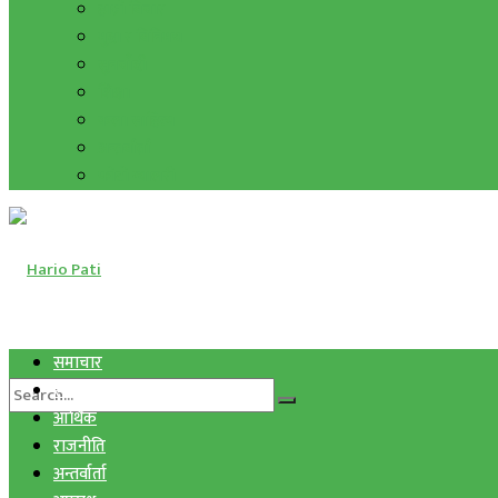
हाम्रो विचार
मुद्रा र विनिमय
सुनचाँदी
शिक्षा
कला साहित्य
अन्तर्वार्ता
फोटो ग्यालरी
समाचार
स्वास्थ्य
आर्थिक
राजनीति
अन्तर्वार्ता