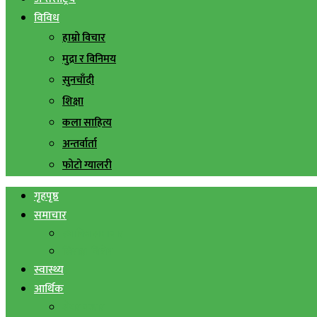
विविध
हाम्रो विचार
मुद्रा र विनिमय
सुनचाँदी
शिक्षा
कला साहित्य
अन्तर्वार्ता
फोटो ग्यालरी
गृहपृष्ठ
समाचार
स्थानिय समाचार
सिराहा बिशेष
स्वास्थ्य
आर्थिक
शेयर बजार