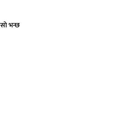
साे भन्छ