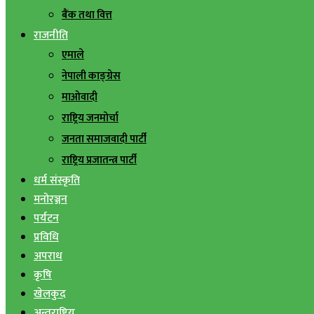
बैंक तथा वित्त
राजनीति
एमाले
नेपाली काङ्ग्रेस
माओवादी
राष्ट्रिय जनमोर्चा
जनता समाजवादी पार्टी
राष्ट्रिय प्रजातन्त्र पार्टी
धर्म संस्कृति
मनोरञ्जन
पर्यटन
प्रविधि
अपराध
कृषि
खेलकुद
अन्तराष्ट्रिय