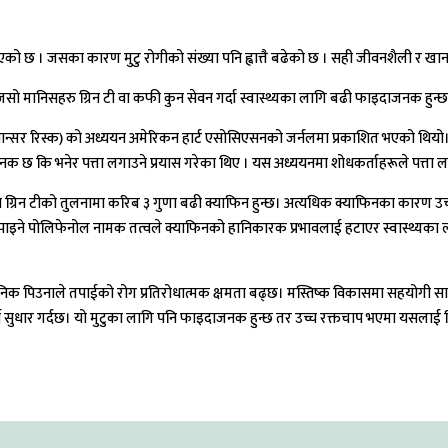
ै गएको छ । जसका कारण मुटु रोगीको संख्या पनि ह्वात्तै बढेको छ । सही जीवनशैली र ख
सो मानिसहरु ग्रिन टी वा कफी कुन सेवन गर्दा स्वास्थ्यका लागि बढी फाइदाजनक हुन्छ भ
यान्सर रिस्क) को अध्ययन अमेरिकन हार्ट एसोसिएसनको जर्नलमा प्रकाशित भएको थिय
ाजनक छ कि भनेर पत्ता लगाउने प्रयास गरेका थिए । यस अध्ययनमा शोधकर्ताहरूले पत्त
ीमा ग्रिन टीको तुलनामा करिब ३ गुणा बढी क्याफिन हुन्छ। अत्यधिक क्याफिनका का
न टीमा पाइने पोलिफेनोल नामक तत्वले क्याफिनको हानिकारक प्रभावलाई हटाएर स्वास्थ्
ो दैनिक पिउनाले तपाईको रोग प्रतिरोधात्मक क्षमता बढ्छ। मस्तिष्क विकासमा सहयोगी 
य सुधार गर्दछ। यो मुटुका लागि पनि फाइदाजनक हुन्छ तर उच्च रक्तचाप भएमा यसलाई पिउ