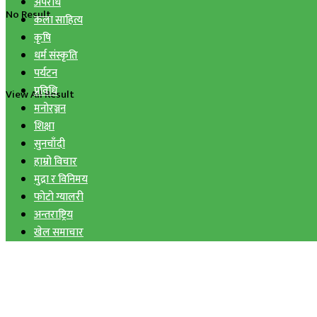
अपराध
No Result
कला साहित्य
कृषि
धर्म संस्कृति
पर्यटन
प्रविधि
View All Result
मनोरञ्जन
शिक्षा
सुनचाँदी
हाम्रो विचार
मुद्रा र विनिमय
फोटो ग्यालरी
अन्तराष्ट्रिय
खेल समाचार