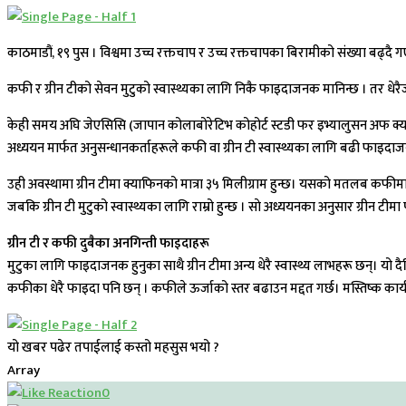
काठमाडौं, १९ पुस । विश्वमा उच्च रक्तचाप र उच्च रक्तचापका बिरामीको संख्या बढ्द
कफी र ग्रीन टीको सेवन मुटुको स्वास्थ्यका लागि निकै फाइदाजनक मानिन्छ । तर धेरैज
केही समय अघि जेएसिसि (जापान कोलाबोरेटिभ कोहोर्ट स्टडी फर इभ्यालुसन अफ क्
अध्ययन मार्फत अनुसन्धानकर्ताहरूले कफी वा ग्रीन टी स्वास्थ्यका लागि बढी फाइद
उही अवस्थामा ग्रीन टीमा क्याफिनको मात्रा ३५ मिलीग्राम हुन्छ। यसको मतलब कफ
जबकि ग्रीन टी मुटुको स्वास्थ्यका लागि राम्रो हुन्छ । साे अध्ययनका अनुसार ग्री
ग्रीन टी र कफी दुबैका अनगिन्ती फाइदाहरू
मुटुका लागि फाइदाजनक हुनुका साथै ग्रीन टीमा अन्य धेरै स्वास्थ्य लाभहरू छन्। य
कफीका धेरै फाइदा पनि छन् । कफीले ऊर्जाको स्तर बढाउन मद्दत गर्छ। मस्तिष्क कार्
यो खबर पढेर तपाईलाई कस्तो महसुस भयो ?
Array
0