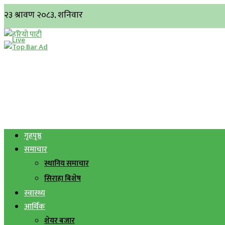
गृहपृष्ठ
समाचार
स्थानिय समाचार
सिराहा बिशेष
स्वास्थ्य
आर्थिक
शेयर बजार