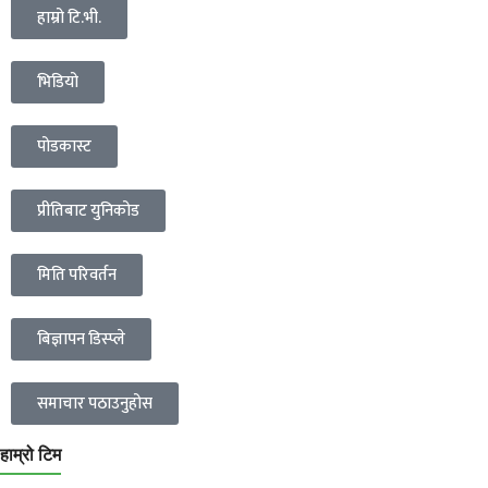
हाम्रो टि.भी.
भिडियो
पोडकास्ट
प्रीतिबाट युनिकोड
मिति परिवर्तन
बिज्ञापन डिस्प्ले
समाचार पठाउनुहोस
हाम्रो टिम