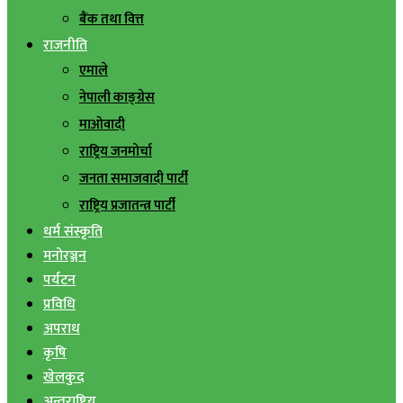
बैंक तथा वित्त
राजनीति
एमाले
नेपाली काङ्ग्रेस
माओवादी
राष्ट्रिय जनमोर्चा
जनता समाजवादी पार्टी
राष्ट्रिय प्रजातन्त्र पार्टी
धर्म संस्कृति
मनोरञ्जन
पर्यटन
प्रविधि
अपराध
कृषि
खेलकुद
अन्तराष्ट्रिय