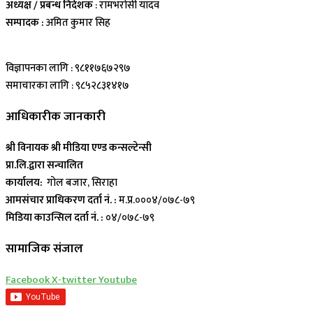
अध्यक्ष / प्रबन्ध निर्देशक
: रामभरोसी यादव
सम्पादक :
अमित कुमार सिह
विज्ञापनका लागि : ९८११७६७२९७
समाचारका लागि : ९८५२८३१४१७
आधिकारीक जानकारी
श्री विनायक श्री मीडिया एण्ड कन्सल्टेन्सी
प्रा.लि.द्वारा सन्चालित
कार्यालय:
गोल बजार, सिराहा
आमसंचार प्राधिकरण दर्ता नं. :
म.प्र.०००४/०७८-७९
मिडिया काउन्सिल दर्ता नं. :
०४/०७८-७९
सामाजिक संजाल
Facebook
X-twitter
Youtube