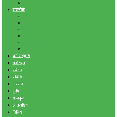
बैंक तथा वित्त
राजनीति
एमाले
नेपाली काङ्ग्रेस
माओवादी
राष्ट्रिय जनमोर्चा
जनता समाजवादी पार्टी
राष्ट्रिय प्रजातन्त्र पार्टी
धर्म संस्कृति
मनोरञ्जन
पर्यटन
प्रविधि
अपराध
कृषि
खेलकुद
अन्तराष्ट्रिय
विविध