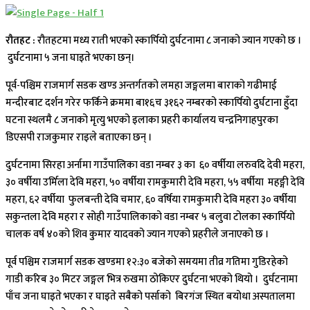
रौतहट :
रौतहटमा मध्य राती भएको स्कार्पियो दुर्घटनामा ८ जनाको ज्यान गएको छ ।
दुर्घटनामा ५ जना घाइते भएका छन्।
पूर्व-पश्चिम राजमार्ग सडक खण्ड अन्तर्गतको लमहा जङ्गलमा बाराको गढीमाई
मन्दीरबाट दर्शन गरेर फर्किने क्रममा बा१६च ३१६२ नम्बरको स्कार्पियो दुर्घटाना हुँदा
घटना स्थलमै ८ जनाको मृत्यु भएको इलाका प्रहरी कार्यालय चन्द्रनिगाहपुरका
डिएसपी राजकुमार राइले बताएका छन् ।
दुर्घटनामा सिरहा अर्नामा गाउँपालिका वडा नम्बर ३ का ६० वर्षीया लरुवदि देवी महरा,
३० वर्षीया उर्मिला देवि महरा, ५० वर्षीया रामकुमारी देवि महरा, ५५ वर्षीया महङ्गी देवि
महरा, ६२ वर्षीया फुलबन्ती देवि चमार, ६० वर्षिया रामकुमारी देवि महरा ३० वर्षीया
सकुन्तला देवि महरा र सोही गाउँपालिकाको वडा नम्बर ५ बलुवा टोलका स्कार्पियो
चालक वर्ष ४०को शिव कुमार यादवको ज्यान गएको प्रहरीले जनाएको छ ।
पूर्व पश्चिम राजमार्ग सडक खण्डमा १२:३० बजेको समयमा तीव्र गतिमा गुडिरहेको
गाडी करिब ३० मिटर जङ्गल भित्र रुखमा ठोकिएर दुर्घटना भएको थियो । दुर्घटनामा
पाँच जना घाइते भएका र घाइते सबैको पर्साको बिरगंज स्थित बयोधा अस्पतालमा