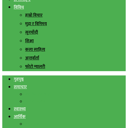
विविध
हाम्रो विचार
मुद्रा र विनिमय
सुनचाँदी
शिक्षा
कला साहित्य
अन्तर्वार्ता
फोटो ग्यालरी
गृहपृष्ठ
समाचार
स्थानिय समाचार
सिराहा बिशेष
स्वास्थ्य
आर्थिक
शेयर बजार