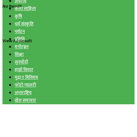
अपराध
No Result
कला साहित्य
कृषि
धर्म संस्कृति
पर्यटन
प्रविधि
View All Result
मनोरञ्जन
शिक्षा
सुनचाँदी
हाम्रो विचार
मुद्रा र विनिमय
फोटो ग्यालरी
अन्तराष्ट्रिय
खेल समाचार