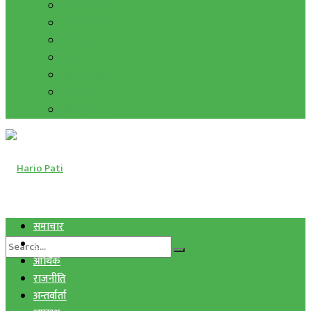
हाम्रो विचार
मुद्रा र विनिमय
सुनचाँदी
शिक्षा
कला साहित्य
अन्तर्वार्ता
फोटो ग्यालरी
समाचार
स्वास्थ्य
आर्थिक
राजनीति
अन्तर्वार्ता