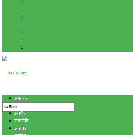
हाम्रो विचार
मुद्रा र विनिमय
सुनचाँदी
शिक्षा
कला साहित्य
अन्तर्वार्ता
फोटो ग्यालरी
समाचार
स्वास्थ्य
आर्थिक
राजनीति
अन्तर्वार्ता