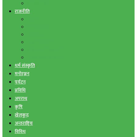
बैंक तथा वित्त
राजनीति
एमाले
नेपाली काङ्ग्रेस
माओवादी
राष्ट्रिय जनमोर्चा
जनता समाजवादी पार्टी
राष्ट्रिय प्रजातन्त्र पार्टी
धर्म संस्कृति
मनोरञ्जन
पर्यटन
प्रविधि
अपराध
कृषि
खेलकुद
अन्तराष्ट्रिय
विविध