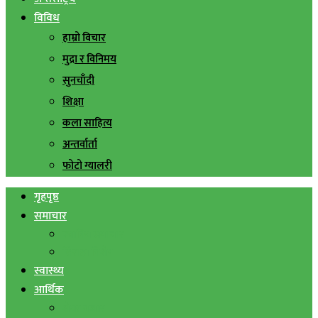
विविध
हाम्रो विचार
मुद्रा र विनिमय
सुनचाँदी
शिक्षा
कला साहित्य
अन्तर्वार्ता
फोटो ग्यालरी
गृहपृष्ठ
समाचार
स्थानिय समाचार
सिराहा बिशेष
स्वास्थ्य
आर्थिक
शेयर बजार