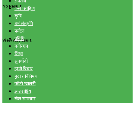
अपराध
No Result
कला साहित्य
कृषि
धर्म संस्कृति
पर्यटन
प्रविधि
View All Result
मनोरञ्जन
शिक्षा
सुनचाँदी
हाम्रो विचार
मुद्रा र विनिमय
फोटो ग्यालरी
अन्तराष्ट्रिय
खेल समाचार