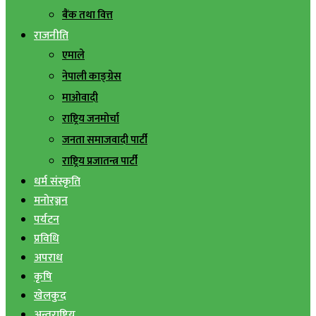
बैंक तथा वित्त
राजनीति
एमाले
नेपाली काङ्ग्रेस
माओवादी
राष्ट्रिय जनमोर्चा
जनता समाजवादी पार्टी
राष्ट्रिय प्रजातन्त्र पार्टी
धर्म संस्कृति
मनोरञ्जन
पर्यटन
प्रविधि
अपराध
कृषि
खेलकुद
अन्तराष्ट्रिय