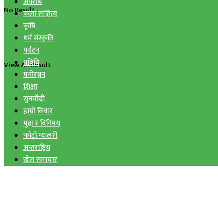
अपराध
No Result
कला साहित्य
कृषि
धर्म संस्कृति
पर्यटन
प्रविधि
View All Result
मनोरञ्जन
शिक्षा
सुनचाँदी
हाम्रो विचार
मुद्रा र विनिमय
फोटो ग्यालरी
अन्तराष्ट्रिय
खेल समाचार