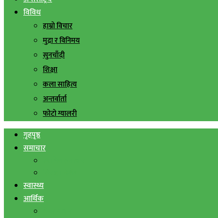
विविध
हाम्रो विचार
मुद्रा र विनिमय
सुनचाँदी
शिक्षा
कला साहित्य
अन्तर्वार्ता
फोटो ग्यालरी
गृहपृष्ठ
समाचार
स्थानिय समाचार
सिराहा बिशेष
स्वास्थ्य
आर्थिक
शेयर बजार