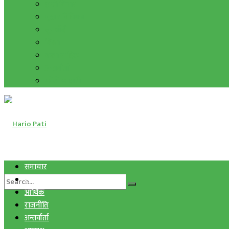
हाम्रो विचार
मुद्रा र विनिमय
सुनचाँदी
शिक्षा
कला साहित्य
अन्तर्वार्ता
फोटो ग्यालरी
समाचार
स्वास्थ्य
आर्थिक
राजनीति
अन्तर्वार्ता