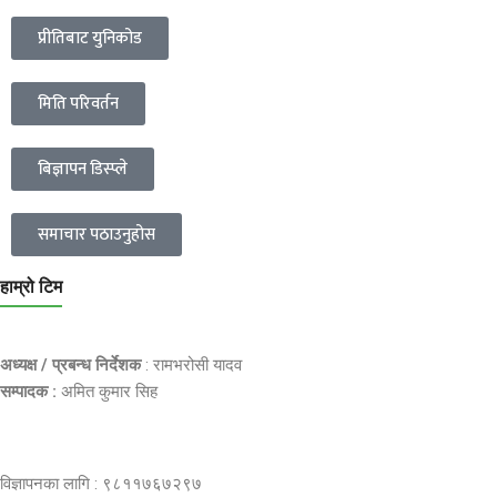
प्रीतिबाट युनिकोड
मिति परिवर्तन
बिज्ञापन डिस्प्ले
समाचार पठाउनुहोस
हाम्रो टिम
अध्यक्ष / प्रबन्ध निर्देशक
: रामभरोसी यादव
सम्पादक :
अमित कुमार सिह
विज्ञापनका लागि : ९८११७६७२९७