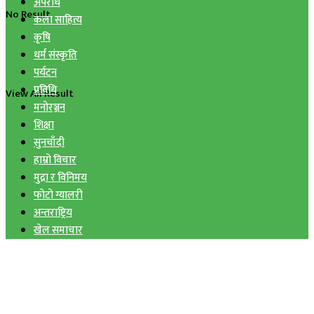
अपराध
No Result
कला साहित्य
कृषि
धर्म संस्कृति
पर्यटन
प्रविधि
View All Result
मनोरञ्जन
शिक्षा
सुनचाँदी
हाम्रो विचार
मुद्रा र विनिमय
फोटो ग्यालरी
अन्तराष्ट्रिय
खेल समाचार