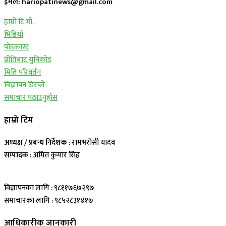
ईमेल: hariopatinews@gmail.com
हाम्रो टि.भी.
भिडियो
पोडकास्ट
प्रीतिबाट युनिकोड
मिति परिवर्तन
बिज्ञापन डिस्प्ले
समाचार पठाउनुहोस
हाम्रो टिम
अध्यक्ष / प्रबन्ध निर्देशक
: रामभरोसी यादव
सम्पादक :
अमित कुमार सिह
विज्ञापनका लागि : ९८११७६७२९७
समाचारका लागि : ९८५२८३१४१७
आधिकारीक जानकारी