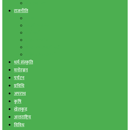
बैंक तथा वित्त
राजनीति
एमाले
नेपाली काङ्ग्रेस
माओवादी
राष्ट्रिय जनमोर्चा
जनता समाजवादी पार्टी
राष्ट्रिय प्रजातन्त्र पार्टी
धर्म संस्कृति
मनोरञ्जन
पर्यटन
प्रविधि
अपराध
कृषि
खेलकुद
अन्तराष्ट्रिय
विविध