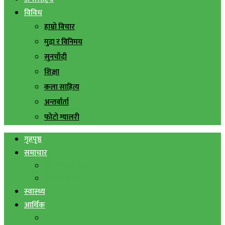
विविध
हाम्रो विचार
मुद्रा र विनिमय
सुनचाँदी
शिक्षा
कला साहित्य
अन्तर्वार्ता
फोटो ग्यालरी
गृहपृष्ठ
समाचार
स्थानिय समाचार
सिराहा बिशेष
स्वास्थ्य
आर्थिक
शेयर बजार