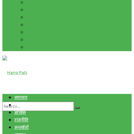
हाम्रो विचार
मुद्रा र विनिमय
सुनचाँदी
शिक्षा
कला साहित्य
अन्तर्वार्ता
फोटो ग्यालरी
समाचार
स्वास्थ्य
आर्थिक
राजनीति
अन्तर्वार्ता