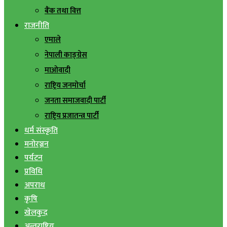
बैंक तथा वित्त
राजनीति
एमाले
नेपाली काङ्ग्रेस
माओवादी
राष्ट्रिय जनमोर्चा
जनता समाजवादी पार्टी
राष्ट्रिय प्रजातन्त्र पार्टी
धर्म संस्कृति
मनोरञ्जन
पर्यटन
प्रविधि
अपराध
कृषि
खेलकुद
अन्तराष्ट्रिय