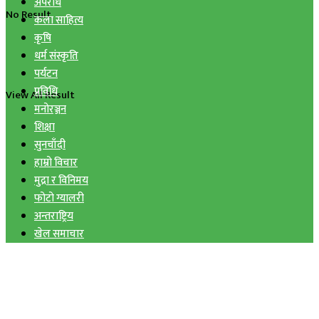
अपराध
No Result
कला साहित्य
कृषि
धर्म संस्कृति
पर्यटन
प्रविधि
View All Result
मनोरञ्जन
शिक्षा
सुनचाँदी
हाम्रो विचार
मुद्रा र विनिमय
फोटो ग्यालरी
अन्तराष्ट्रिय
खेल समाचार