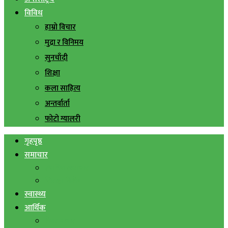
विविध
हाम्रो विचार
मुद्रा र विनिमय
सुनचाँदी
शिक्षा
कला साहित्य
अन्तर्वार्ता
फोटो ग्यालरी
गृहपृष्ठ
समाचार
स्थानिय समाचार
सिराहा बिशेष
स्वास्थ्य
आर्थिक
शेयर बजार