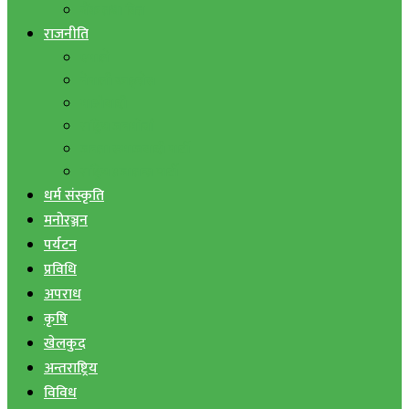
बैंक तथा वित्त
राजनीति
एमाले
नेपाली काङ्ग्रेस
माओवादी
राष्ट्रिय जनमोर्चा
जनता समाजवादी पार्टी
राष्ट्रिय प्रजातन्त्र पार्टी
धर्म संस्कृति
मनोरञ्जन
पर्यटन
प्रविधि
अपराध
कृषि
खेलकुद
अन्तराष्ट्रिय
विविध