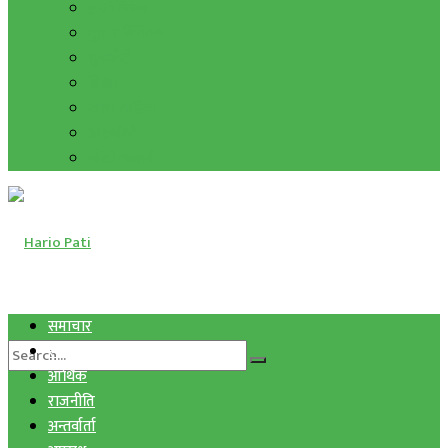
हाम्रो विचार
मुद्रा र विनिमय
सुनचाँदी
शिक्षा
कला साहित्य
अन्तर्वार्ता
फोटो ग्यालरी
समाचार
स्वास्थ्य
आर्थिक
राजनीति
अन्तर्वार्ता