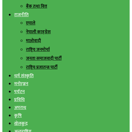
बैंक तथा वित्त
राजनीति
एमाले
नेपाली काङ्ग्रेस
माओवादी
राष्ट्रिय जनमोर्चा
जनता समाजवादी पार्टी
राष्ट्रिय प्रजातन्त्र पार्टी
धर्म संस्कृति
मनोरञ्जन
पर्यटन
प्रविधि
अपराध
कृषि
खेलकुद
अन्तराष्ट्रिय