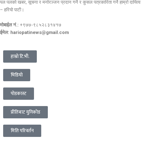
पल पलको खबर, सूचना र मनोरञ्जन प्रदान गर्ने र कुसल पत्रकारिता गर्ने हाम्रो दायित्व
– हरियो पाटी।
मोबाईल नं.:
+९७७-९८५२८३१४१७
ईमेल: hariopatinews@gmail.com
हाम्रो टि.भी.
भिडियो
पोडकास्ट
प्रीतिबाट युनिकोड
मिति परिवर्तन