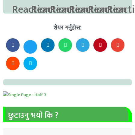
शेयर गर्नुहोस:
छुटाउनु भयो कि ?