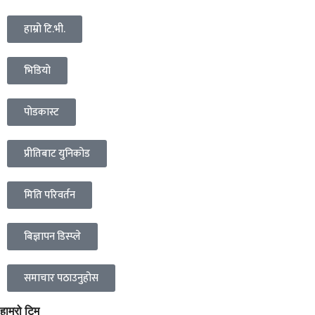
हाम्रो टि.भी.
भिडियो
पोडकास्ट
प्रीतिबाट युनिकोड
मिति परिवर्तन
बिज्ञापन डिस्प्ले
समाचार पठाउनुहोस
हाम्रो टिम