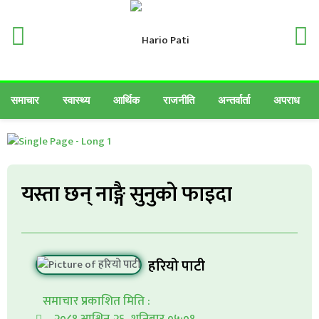
समाचार
स्वास्थ्य
आर्थिक
राजनीति
अन्तर्वार्ता
अपराध
यस्ता छन् नाङ्गै सुनुकाे फाइदा
हरियो पाटी
समाचार प्रकाशित मिति :
२०८१ आश्विन २६, शनिबार ०५:०१