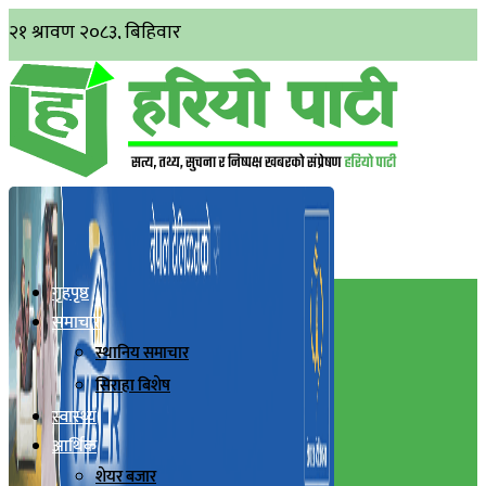
गृहपृष्ठ
समाचार
स्थानिय समाचार
सिराहा बिशेष
स्वास्थ्य
आर्थिक
शेयर बजार