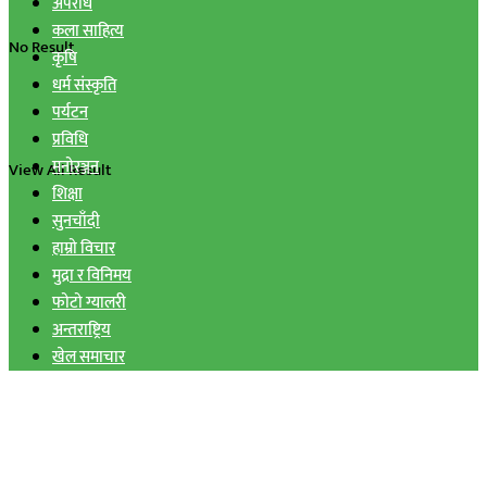
अपराध
कला साहित्य
No Result
कृषि
धर्म संस्कृति
पर्यटन
प्रविधि
मनोरञ्जन
View All Result
शिक्षा
सुनचाँदी
हाम्रो विचार
मुद्रा र विनिमय
फोटो ग्यालरी
अन्तराष्ट्रिय
खेल समाचार