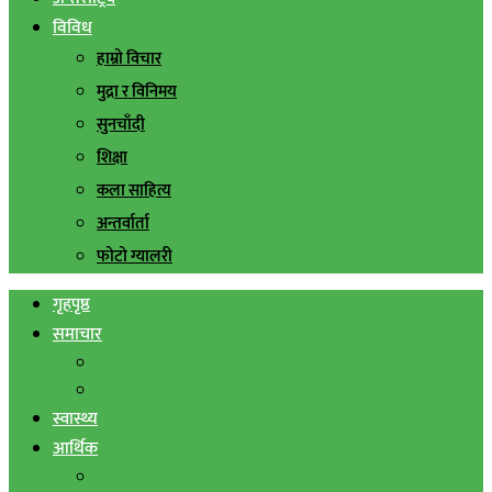
विविध
हाम्रो विचार
मुद्रा र विनिमय
सुनचाँदी
शिक्षा
कला साहित्य
अन्तर्वार्ता
फोटो ग्यालरी
गृहपृष्ठ
समाचार
स्थानिय समाचार
सिराहा बिशेष
स्वास्थ्य
आर्थिक
शेयर बजार