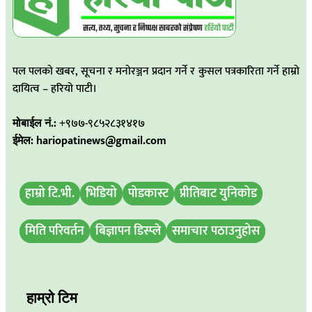
पल पलको खबर, सूचना र मनोरञ्जन प्रदान गर्ने र कुसल पत्रकारिता गर्ने हाम्रो
दायित्व – हरियो पाटी।
मोबाईल नं.:
+९७७-९८५२८३१४१७
ईमेल: hariopatinews@gmail.com
हाम्रो टि.भी.
भिडियो
पोडकास्ट
प्रीतिबाट युनिकोड
मिति परिवर्तन
बिज्ञापन डिस्प्ले
समाचार पठाउनुहोस
हाम्रो टिम