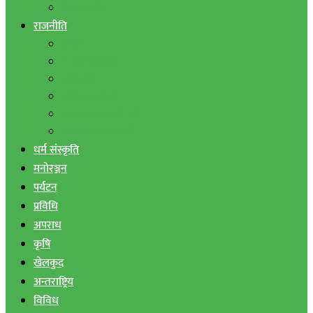
बैंक तथा वित्त
राजनीति
एमाले
नेपाली काङ्ग्रेस
माओवादी
राष्ट्रिय जनमोर्चा
जनता समाजवादी पार्टी
राष्ट्रिय प्रजातन्त्र पार्टी
धर्म संस्कृति
मनोरञ्जन
पर्यटन
प्रविधि
अपराध
कृषि
खेलकुद
अन्तराष्ट्रिय
विविध