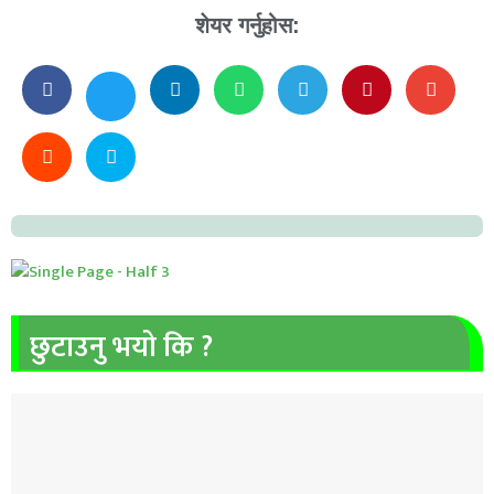
शेयर गर्नुहोस:
छुटाउनु भयो कि ?