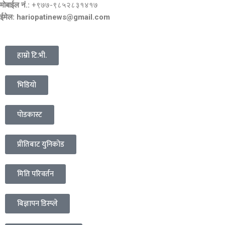
मोबाईल नं.:
+९७७-९८५२८३१४१७
ईमेल: hariopatinews@gmail.com
हाम्रो टि.भी.
भिडियो
पोडकास्ट
प्रीतिबाट युनिकोड
मिति परिवर्तन
बिज्ञापन डिस्प्ले