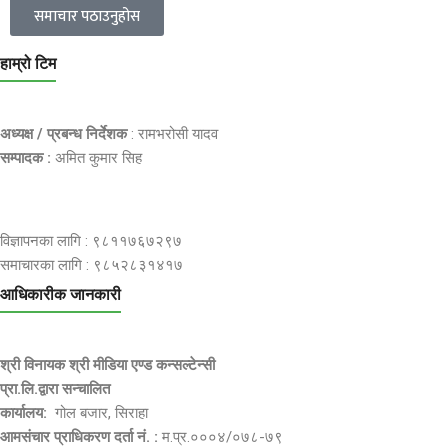
समाचार पठाउनुहोस
हाम्रो टिम
अध्यक्ष / प्रबन्ध निर्देशक
: रामभरोसी यादव
सम्पादक :
अमित कुमार सिह
विज्ञापनका लागि : ९८११७६७२९७
समाचारका लागि : ९८५२८३१४१७
आधिकारीक जानकारी
श्री विनायक श्री मीडिया एण्ड कन्सल्टेन्सी
प्रा.लि.द्वारा सन्चालित
कार्यालय:
गोल बजार, सिराहा
आमसंचार प्राधिकरण दर्ता नं. :
म.प्र.०००४/०७८-७९