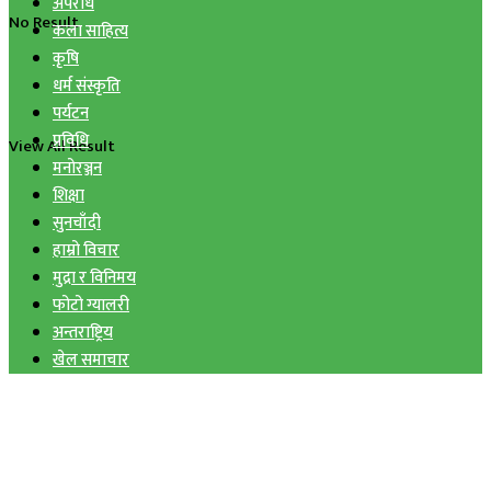
अपराध
No Result
कला साहित्य
कृषि
धर्म संस्कृति
पर्यटन
प्रविधि
View All Result
मनोरञ्जन
शिक्षा
सुनचाँदी
हाम्रो विचार
मुद्रा र विनिमय
फोटो ग्यालरी
अन्तराष्ट्रिय
खेल समाचार