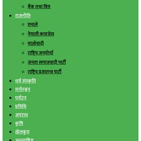
बैंक तथा वित्त
राजनीति
एमाले
नेपाली काङ्ग्रेस
माओवादी
राष्ट्रिय जनमोर्चा
जनता समाजवादी पार्टी
राष्ट्रिय प्रजातन्त्र पार्टी
धर्म संस्कृति
मनोरञ्जन
पर्यटन
प्रविधि
अपराध
कृषि
खेलकुद
अन्तराष्ट्रिय