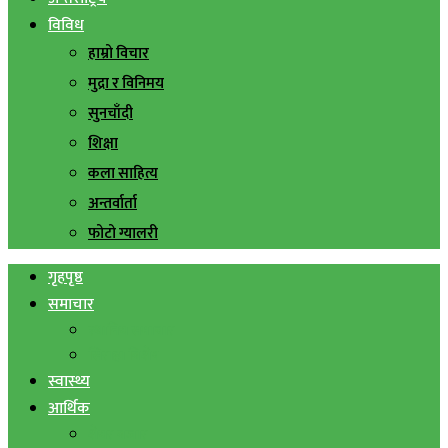
विविध
हाम्रो विचार
मुद्रा र विनिमय
सुनचाँदी
शिक्षा
कला साहित्य
अन्तर्वार्ता
फोटो ग्यालरी
गृहपृष्ठ
समाचार
स्थानिय समाचार
सिराहा बिशेष
स्वास्थ्य
आर्थिक
शेयर बजार