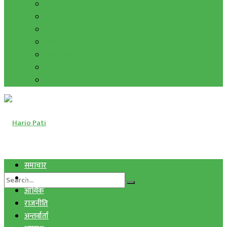
हाम्रो विचार
मुद्रा र विनिमय
सुनचाँदी
शिक्षा
कला साहित्य
अन्तर्वार्ता
फोटो ग्यालरी
समाचार
स्वास्थ्य
आर्थिक
राजनीति
अन्तर्वार्ता