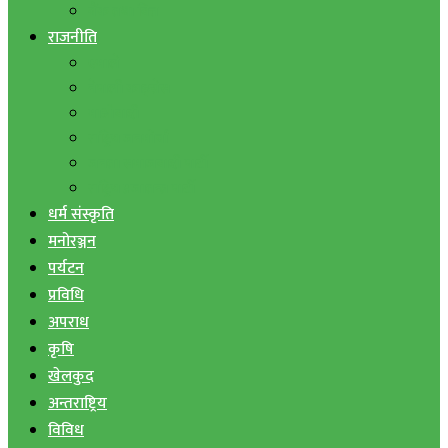
बैंक तथा वित्त
राजनीति
एमाले
नेपाली काङ्ग्रेस
माओवादी
राष्ट्रिय जनमोर्चा
जनता समाजवादी पार्टी
राष्ट्रिय प्रजातन्त्र पार्टी
धर्म संस्कृति
मनोरञ्जन
पर्यटन
प्रविधि
अपराध
कृषि
खेलकुद
अन्तराष्ट्रिय
विविध