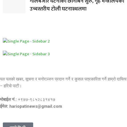
गोलबजार घटनाको छानबिन सुरु, गृह मन्त्रालयको
उच्चस्तरीय टोली घटनास्थलमा
पल पलको खबर, सूचना र मनोरञ्जन प्रदान गर्ने र कुसल पत्रकारिता गर्ने हाम्रो दायित्व
– हरियो पाटी।
मोबाईल नं.:
+९७७-९८५२८३१४१७
ईमेल: hariopatinews@gmail.com