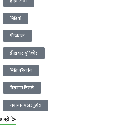
हाम्रो टि.भी.
भिडियो
पोडकास्ट
प्रीतिबाट युनिकोड
मिति परिवर्तन
बिज्ञापन डिस्प्ले
समाचार पठाउनुहोस
हाम्रो टिम