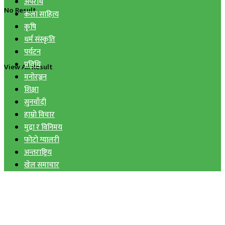
अपराध
No Result
कला साहित्य
कृषि
धर्म संस्कृति
पर्यटन
प्रविधि
View All Result
मनोरञ्जन
शिक्षा
सुनचाँदी
हाम्रो विचार
मुद्रा र विनिमय
फोटो ग्यालरी
अन्तराष्ट्रिय
खेल समाचार