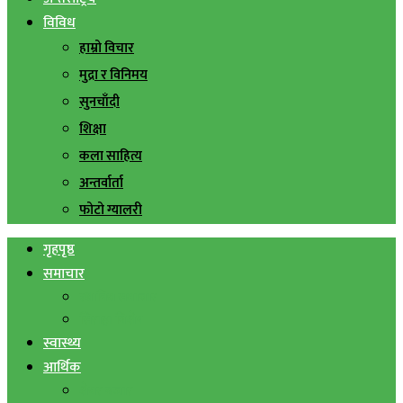
विविध
हाम्रो विचार
मुद्रा र विनिमय
सुनचाँदी
शिक्षा
कला साहित्य
अन्तर्वार्ता
फोटो ग्यालरी
गृहपृष्ठ
समाचार
स्थानिय समाचार
सिराहा बिशेष
स्वास्थ्य
आर्थिक
शेयर बजार