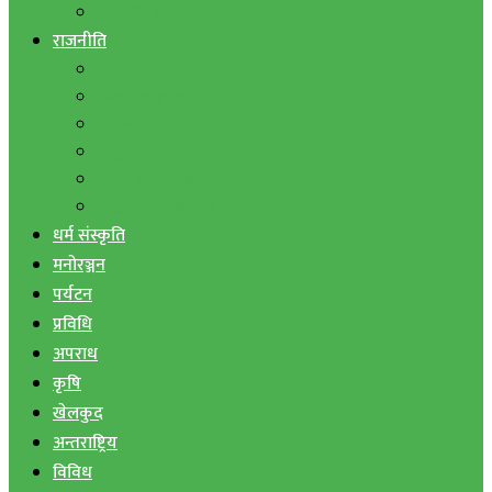
बैंक तथा वित्त
राजनीति
एमाले
नेपाली काङ्ग्रेस
माओवादी
राष्ट्रिय जनमोर्चा
जनता समाजवादी पार्टी
राष्ट्रिय प्रजातन्त्र पार्टी
धर्म संस्कृति
मनोरञ्जन
पर्यटन
प्रविधि
अपराध
कृषि
खेलकुद
अन्तराष्ट्रिय
विविध