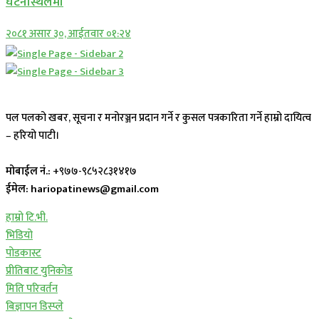
घटनास्थलमा
२०८१ असार ३०, आईतवार ०१:२४
पल पलको खबर, सूचना र मनोरञ्जन प्रदान गर्ने र कुसल पत्रकारिता गर्ने हाम्रो दायित्व
– हरियो पाटी।
मोबाईल नं.:
+९७७-९८५२८३१४१७
ईमेल: hariopatinews@gmail.com
हाम्रो टि.भी.
भिडियो
पोडकास्ट
प्रीतिबाट युनिकोड
मिति परिवर्तन
बिज्ञापन डिस्प्ले