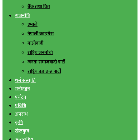
बैंक तथा वित्त
राजनीति
एमाले
नेपाली काङ्ग्रेस
माओवादी
राष्ट्रिय जनमोर्चा
जनता समाजवादी पार्टी
राष्ट्रिय प्रजातन्त्र पार्टी
धर्म संस्कृति
मनोरञ्जन
पर्यटन
प्रविधि
अपराध
कृषि
खेलकुद
अन्तराष्ट्रिय