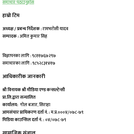
समाचार पठाउनुहोस
हाम्रो टिम
अध्यक्ष / प्रबन्ध निर्देशक
: रामभरोसी यादव
सम्पादक :
अमित कुमार सिह
विज्ञापनका लागि : ९८११७६७२९७
समाचारका लागि : ९८५२८३१४१७
आधिकारीक जानकारी
श्री विनायक श्री मीडिया एण्ड कन्सल्टेन्सी
प्रा.लि.द्वारा सन्चालित
कार्यालय:
गोल बजार, सिराहा
आमसंचार प्राधिकरण दर्ता नं. :
म.प्र.०००४/०७८-७९
मिडिया काउन्सिल दर्ता नं. :
०४/०७८-७९
सामाजिक संजाल