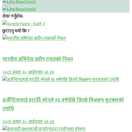
0
0
शेयर गर्नुहोस:
छुटाउनु भयो कि ?
अन्तराष्ट्रिय
भारतीय अभिनेता प्रदीप रावतको निधन
२०८१ असार ३०, आईतवार ०१:२४
अन्तराष्ट्रिय
अर्जेन्टिनालाई हराउँदै स्पेनले १६ वर्षपछि जित्यो विश्वकप फुटबलको
उपाधि
२०८१ असार ३०, आईतवार ०१:२४