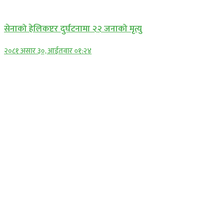
अन्तराष्ट्रिय
सेनाको हेलिकप्टर दुर्घटनामा २२ जनाको मृत्यु
२०८१ असार ३०, आईतवार ०१:२४