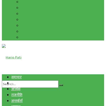
हाम्रो विचार
मुद्रा र विनिमय
सुनचाँदी
शिक्षा
कला साहित्य
अन्तर्वार्ता
फोटो ग्यालरी
समाचार
स्वास्थ्य
आर्थिक
राजनीति
अन्तर्वार्ता