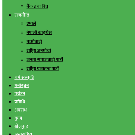
बैंक तथा वित्त
राजनीति
एमाले
नेपाली काङ्ग्रेस
माओवादी
राष्ट्रिय जनमोर्चा
जनता समाजवादी पार्टी
राष्ट्रिय प्रजातन्त्र पार्टी
धर्म संस्कृति
मनोरञ्जन
पर्यटन
प्रविधि
अपराध
कृषि
खेलकुद
अन्तराष्ट्रिय