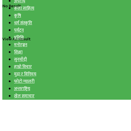
अपराध
No Result
कला साहित्य
कृषि
धर्म संस्कृति
पर्यटन
प्रविधि
View All Result
मनोरञ्जन
शिक्षा
सुनचाँदी
हाम्रो विचार
मुद्रा र विनिमय
फोटो ग्यालरी
अन्तराष्ट्रिय
खेल समाचार