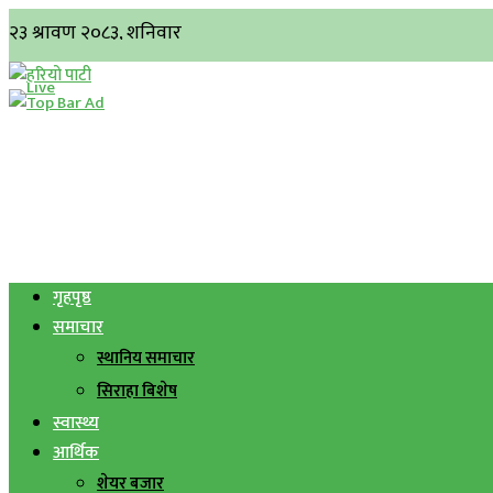
गृहपृष्ठ
समाचार
स्थानिय समाचार
सिराहा बिशेष
स्वास्थ्य
आर्थिक
शेयर बजार