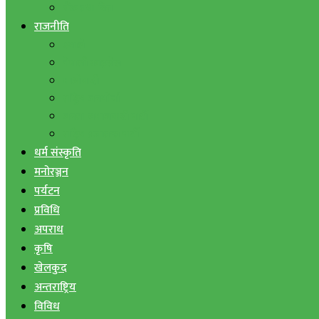
बैंक तथा वित्त
राजनीति
एमाले
नेपाली काङ्ग्रेस
माओवादी
राष्ट्रिय जनमोर्चा
जनता समाजवादी पार्टी
राष्ट्रिय प्रजातन्त्र पार्टी
धर्म संस्कृति
मनोरञ्जन
पर्यटन
प्रविधि
अपराध
कृषि
खेलकुद
अन्तराष्ट्रिय
विविध