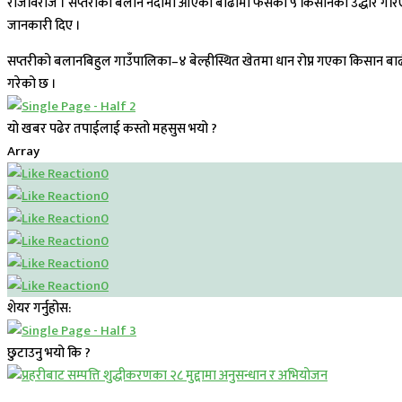
राजविराज । सप्तरीको बलान नदीमा आएको बाढीमा फसेका ५ किसानको उद्धार गरि
जानकारी दिए ।
सप्तरीको बलानबिहुल गाउँपालिका–४ बेल्हीस्थित खेतमा धान रोप्न गएका किसान बाढ
गरेको छ ।
यो खबर पढेर तपाईलाई कस्तो महसुस भयो ?
Array
0
0
0
0
0
0
शेयर गर्नुहोस:
छुटाउनु भयो कि ?
प्रमुख सामाचार