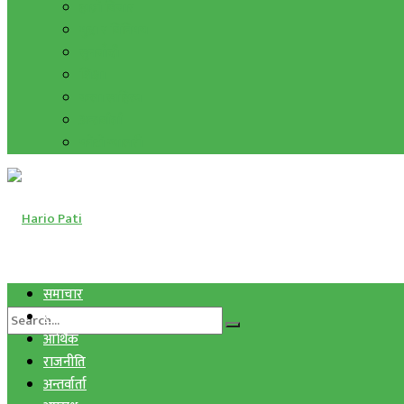
हाम्रो विचार
मुद्रा र विनिमय
सुनचाँदी
शिक्षा
कला साहित्य
अन्तर्वार्ता
फोटो ग्यालरी
समाचार
स्वास्थ्य
आर्थिक
राजनीति
अन्तर्वार्ता