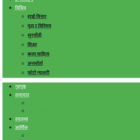
विविध
हाम्रो विचार
मुद्रा र विनिमय
सुनचाँदी
शिक्षा
कला साहित्य
अन्तर्वार्ता
फोटो ग्यालरी
गृहपृष्ठ
समाचार
स्थानिय समाचार
सिराहा बिशेष
स्वास्थ्य
आर्थिक
शेयर बजार