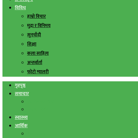
विविध
हाम्रो विचार
मुद्रा र विनिमय
सुनचाँदी
शिक्षा
कला साहित्य
अन्तर्वार्ता
फोटो ग्यालरी
गृहपृष्ठ
समाचार
स्थानिय समाचार
सिराहा बिशेष
स्वास्थ्य
आर्थिक
शेयर बजार