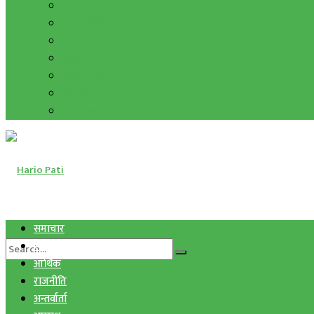
हाम्रो विचार
मुद्रा र विनिमय
सुनचाँदी
शिक्षा
कला साहित्य
अन्तर्वार्ता
फोटो ग्यालरी
समाचार
स्वास्थ्य
आर्थिक
राजनीति
अन्तर्वार्ता