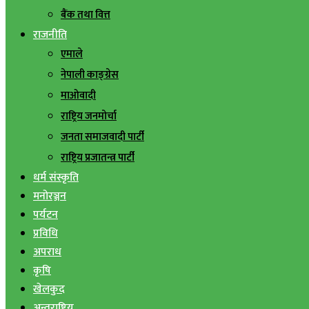
बैंक तथा वित्त
राजनीति
एमाले
नेपाली काङ्ग्रेस
माओवादी
राष्ट्रिय जनमोर्चा
जनता समाजवादी पार्टी
राष्ट्रिय प्रजातन्त्र पार्टी
धर्म संस्कृति
मनोरञ्जन
पर्यटन
प्रविधि
अपराध
कृषि
खेलकुद
अन्तराष्ट्रिय