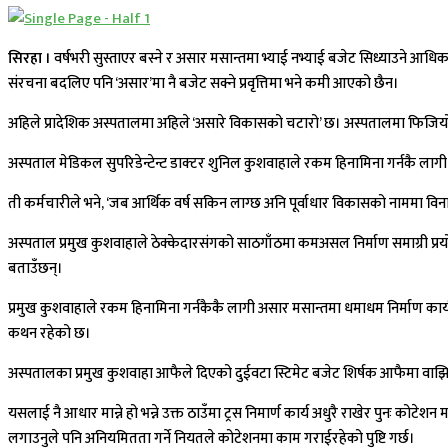
सिरहा ।
वर्षभरी सुस्ताएर बस्ने र असार मसान्तमा भ्याई नभ्याई बजेट सिध्याउने आ
संरचना बदलिए पनि ‘असार’मा नै बजेट सक्ने प्रवृत्तिमा भने कमी आएको छैन।
अहिले प्रादेशिक अस्पतालमा अहिले ‘असारे विकासको चटारो’ छ। अस्पतालमा फिजियो थे
अस्पताल मेडिकल सुपरिडेन्टेन्ट डाक्टर शुनिल कुशवाहाले रकम हिनामिना गर्नकै ला
ती कर्मचारीले भने, ‘जब आर्थिक वर्ष सकिन लाग्छ अनि पूर्वाधार विकासको नाममा वि
अस्पताल प्रमुख कुशवाहाले ठेक्केदारसंगको साठगाँठमा कमअसल निर्माण समाग्री प्रयोग
बताउँछन्।
प्रमुख कुशवाहाले रकम हिनामिना गर्नकैकै लागी असार मसान्तमा धमाधम निर्माण कार
कथन रहेको छ।
अस्पतालका प्रमुख कुशवाहा आफैले दिएको दुईवटा स्टिमेट बजेट शिर्षक आफैमा वाझिएको
यसलाई नै आधार मान्ने हो भन्ने उक्त ठाउँमा ट्रस निमार्ण कार्य अधुरै राखेर पुनः 
लगाउनुले पनि अनियमितता गर्ने नियतले कोटेशनमा काम गराईरहेको पुष्टि गर्छ।