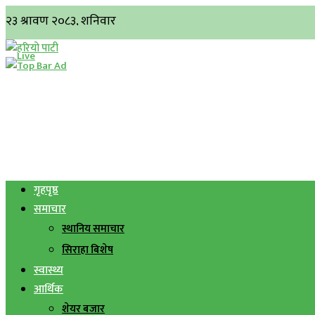
गृहपृष्ठ
समाचार
स्थानिय समाचार
सिराहा बिशेष
स्वास्थ्य
आर्थिक
शेयर बजार