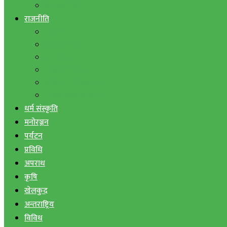
बैंक तथा वित्त
राजनीति
एमाले
नेपाली काङ्ग्रेस
माओवादी
राष्ट्रिय जनमोर्चा
जनता समाजवादी पार्टी
राष्ट्रिय प्रजातन्त्र पार्टी
धर्म संस्कृति
मनोरञ्जन
पर्यटन
प्रविधि
अपराध
कृषि
खेलकुद
अन्तराष्ट्रिय
विविध