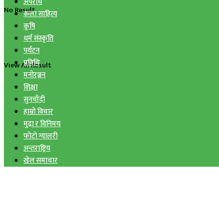
अपराध
No Result
कला साहित्य
कृषि
धर्म संस्कृति
पर्यटन
प्रविधि
View All Result
मनोरञ्जन
शिक्षा
सुनचाँदी
हाम्रो विचार
मुद्रा र विनिमय
फोटो ग्यालरी
अन्तराष्ट्रिय
खेल समाचार