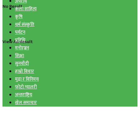
अपराध
No Result
कला साहित्य
कृषि
धर्म संस्कृति
पर्यटन
प्रविधि
View All Result
मनोरञ्जन
शिक्षा
सुनचाँदी
हाम्रो विचार
मुद्रा र विनिमय
फोटो ग्यालरी
अन्तराष्ट्रिय
खेल समाचार