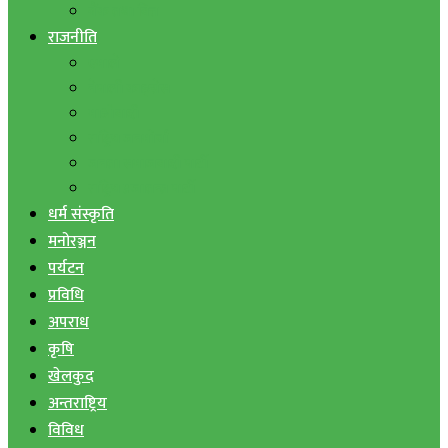
बैंक तथा वित्त
राजनीति
एमाले
नेपाली काङ्ग्रेस
माओवादी
राष्ट्रिय जनमोर्चा
जनता समाजवादी पार्टी
राष्ट्रिय प्रजातन्त्र पार्टी
धर्म संस्कृति
मनोरञ्जन
पर्यटन
प्रविधि
अपराध
कृषि
खेलकुद
अन्तराष्ट्रिय
विविध