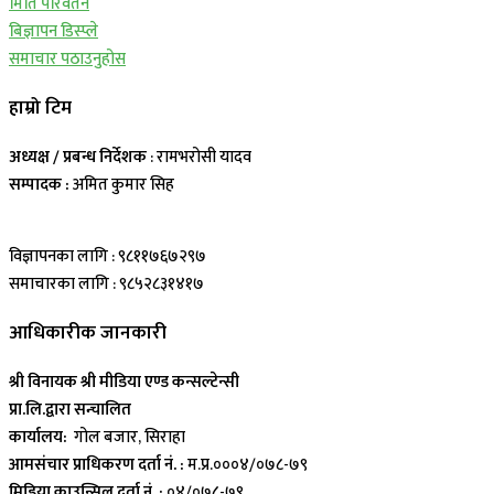
मिति परिवर्तन
बिज्ञापन डिस्प्ले
समाचार पठाउनुहोस
हाम्रो टिम
अध्यक्ष / प्रबन्ध निर्देशक
: रामभरोसी यादव
सम्पादक :
अमित कुमार सिह
विज्ञापनका लागि : ९८११७६७२९७
समाचारका लागि : ९८५२८३१४१७
आधिकारीक जानकारी
श्री विनायक श्री मीडिया एण्ड कन्सल्टेन्सी
प्रा.लि.द्वारा सन्चालित
कार्यालय:
गोल बजार, सिराहा
आमसंचार प्राधिकरण दर्ता नं. :
म.प्र.०००४/०७८-७९
मिडिया काउन्सिल दर्ता नं. :
०४/०७८-७९