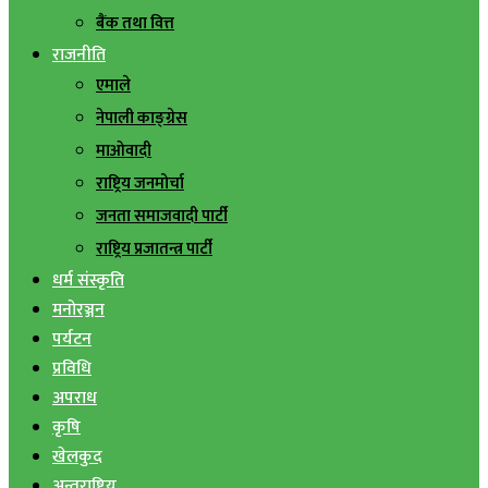
बैंक तथा वित्त
राजनीति
एमाले
नेपाली काङ्ग्रेस
माओवादी
राष्ट्रिय जनमोर्चा
जनता समाजवादी पार्टी
राष्ट्रिय प्रजातन्त्र पार्टी
धर्म संस्कृति
मनोरञ्जन
पर्यटन
प्रविधि
अपराध
कृषि
खेलकुद
अन्तराष्ट्रिय