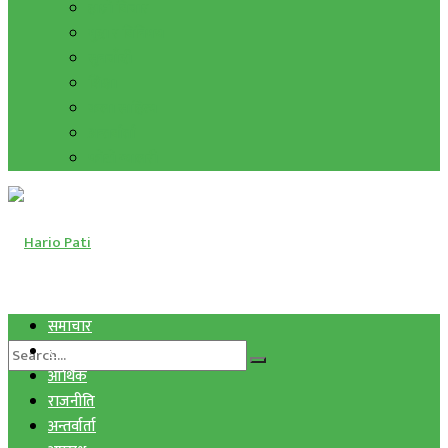
हाम्रो विचार
मुद्रा र विनिमय
सुनचाँदी
शिक्षा
कला साहित्य
अन्तर्वार्ता
फोटो ग्यालरी
समाचार
स्वास्थ्य
आर्थिक
राजनीति
अन्तर्वार्ता