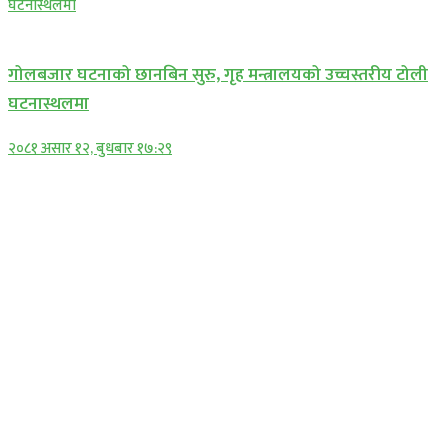
प्रमुख सामाचार
गोलबजार घटनाको छानबिन सुरु, गृह मन्त्रालयको उच्चस्तरीय टोली
घटनास्थलमा
२०८१ असार १२, बुधबार १७:२९