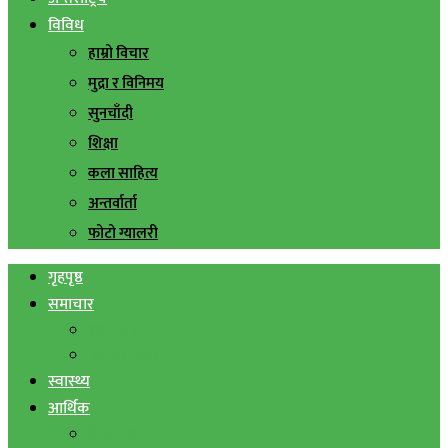
विविध
हाम्रो विचार
मुद्रा र विनिमय
सुनचाँदी
शिक्षा
कला साहित्य
अन्तर्वार्ता
फोटो ग्यालरी
गृहपृष्ठ
समाचार
स्थानिय समाचार
सिराहा बिशेष
स्वास्थ्य
आर्थिक
शेयर बजार