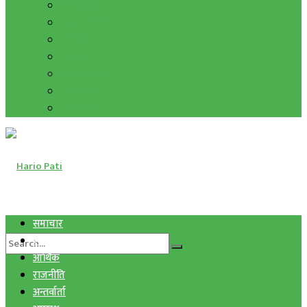
हाम्रो विचार
मुद्रा र विनिमय
सुनचाँदी
शिक्षा
कला साहित्य
अन्तर्वार्ता
फोटो ग्यालरी
समाचार
स्वास्थ्य
आर्थिक
राजनीति
अन्तर्वार्ता