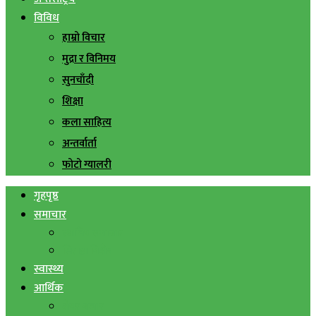
विविध
हाम्रो विचार
मुद्रा र विनिमय
सुनचाँदी
शिक्षा
कला साहित्य
अन्तर्वार्ता
फोटो ग्यालरी
गृहपृष्ठ
समाचार
स्थानिय समाचार
सिराहा बिशेष
स्वास्थ्य
आर्थिक
शेयर बजार