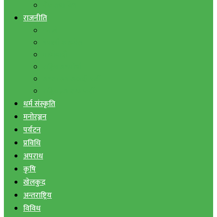
बैंक तथा वित्त
राजनीति
एमाले
नेपाली काङ्ग्रेस
माओवादी
राष्ट्रिय जनमोर्चा
जनता समाजवादी पार्टी
राष्ट्रिय प्रजातन्त्र पार्टी
धर्म संस्कृति
मनोरञ्जन
पर्यटन
प्रविधि
अपराध
कृषि
खेलकुद
अन्तराष्ट्रिय
विविध