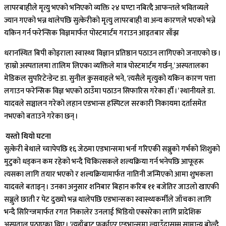
लापरबाहीले मृत्यु भएको भनिएको व्यक्ति २४ घण्टा नबित्दै आफन्तले भवितव्यले
ज्यान गएको भन्न थालेपछि सुत्केरीको मृत्यु लापरबाही वा अन्य कारणले भएको भन्ने
यकिन गर्न फरेन्सिक विज्ञमार्फत पोस्टमार्टम गराउन आइतबार साँझ
धरानस्थित बिपी कोइराला स्वास्थ्य विज्ञान प्रतिष्ठान पठाउन लागिएको जनाएको छ ।
‘हाम्रो अस्पतालमा तालिम लिएका व्यक्तिले मात्र पोस्टमार्टम गर्छन्,’ अस्पतालका
मेडिकल सुपरिटेन्डेन्ट डा. सुनील कुसवाहले भने, ‘त्यसैले मृत्युको यकिन कारण पत्ता
लगाउन फरेन्सिक विज्ञ भएको ठाउँमा पठाउन सिफारिस गरेका हौँ ।’ स्थानीयले डा.
यादवले सञ्चालन गरेको लहान एडभान्स हस्पिटल सरकारी निकायमा दर्तासमेत
नभएको बताउने गरेका छन् ।
यस्तो थियो घटना
सुत्केरी बेथाले च्यापेपछि १६ जेठमा एडभान्समा भर्ना गरिएकी सञ्जुको गर्भको शिशुको
मुटुको धड्कन कम रहेको भन्दै चिकित्सकले शल्यक्रिया गर्न भनेपछि आफूहरू
त्यसका लागि तयार भएको र शल्यक्रियामार्फत नातिनी जन्मिएको आमा शुभकला
यादवले बताइन् । उनका अनुसार शनिबार बिहान करिब ११ बजेतिर जाउलो खाएकी
सञ्जुले छाती र पेट दुख्यो भन्न थालेपछि एडभान्सका स्वास्थ्यकर्मीले जाँचका लागि
भन्दै सिरिन्जमार्फत रगत निकालेर उनलाई भिडियो एक्सरेका लागि प्रादेशिक
अस्पताल पठाएका थिए । ‘त्यहाँबाट फर्काएर एडभान्समा ल्याउँदासम्म सामान्य बोल्दै