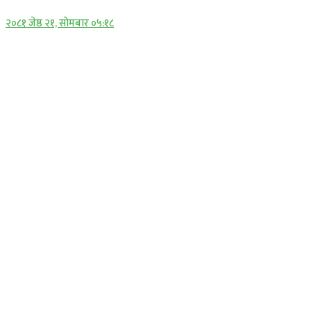
२०८१ जेष्ठ २१, सोमबार ०५:१८