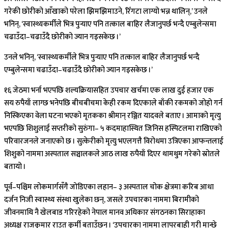
गरेकी छोरीको आँखाको परेला झिमझिमाउने, रिँगटा लाग्यो भन्न थालिन्,’ उनले
भनिन्, ‘स्वास्थ्यकर्मीले भित्र पुर्‍याए पनि तत्काल बाहिर लैजानुपर्छ भन्दै एम्बुलेन्समा
चढाउँदा–चढाउँदै छोरीको ज्यान गइसकेछ ।’
उनले भनिन्, ‘स्वास्थ्यकर्मीले भित्र पुर्‍याए पनि तत्काल बाहिर लैजानुपर्छ भन्दै
एम्बुलेन्समा चढाउँदा–चढाउँदै छोरीको ज्यान गइसकेछ ।’
१६ जेठमा भर्ना भएपछि शल्यक्रियासहित उपचार खर्चमा एक लाख दुई हजार एक
सय रुपैयाँ लाग्छ भनेपछि बीचबीचमा केही रकम दिएकाले बाँकी रकमको जोहो गर्न
निस्किएका वेला घटना भएको मृतकका श्रीमान् रञ्जित यादवले बताए । आमाको मृत्यु
भएपछि शिशुलाई सप्तरीको सुरुंगा– ५ कदमाहास्थित जिनिस हस्पिटलमा राखिएको
परिवारजनले जनाएको छ । सुत्केरीको मृत्यु भएलगत्तै विरोधमा उत्रिएका आफन्तलाई
शिशुको नाममा अस्पताल सञ्चालकले आठ लाख रुपैयाँ दिएर थामथुम गरेको स्रोतले
बतायो ।
पूर्व–पश्चिम लोकमार्गसँगै जोडिएका लहान– ३ अस्पताल चोक क्षेत्रमा करिब आधा
दर्जन निजी स्वास्थ्य संस्था खुलेका छन्, जसले उपचारका नाममा बिरामीको
जीवनमाथि नै खेलबाड गरिरहेको नेपाल मानव अधिकार संगठनका सिराहाका
अध्यक्ष राजकुमार राउत कुर्मी बताउँछन् । ‘उपचारका नाममा लापरबाही गरी मान्छे