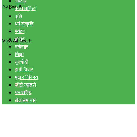
अपराध
No Result
कला साहित्य
कृषि
धर्म संस्कृति
पर्यटन
प्रविधि
View All Result
मनोरञ्जन
शिक्षा
सुनचाँदी
हाम्रो विचार
मुद्रा र विनिमय
फोटो ग्यालरी
अन्तराष्ट्रिय
खेल समाचार