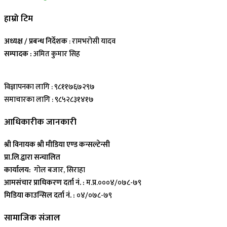
हाम्रो टिम
अध्यक्ष / प्रबन्ध निर्देशक
: रामभरोसी यादव
सम्पादक :
अमित कुमार सिह
विज्ञापनका लागि : ९८११७६७२९७
समाचारका लागि : ९८५२८३१४१७
आधिकारीक जानकारी
श्री विनायक श्री मीडिया एण्ड कन्सल्टेन्सी
प्रा.लि.द्वारा सन्चालित
कार्यालय:
गोल बजार, सिराहा
आमसंचार प्राधिकरण दर्ता नं. :
म.प्र.०००४/०७८-७९
मिडिया काउन्सिल दर्ता नं. :
०४/०७८-७९
सामाजिक संजाल