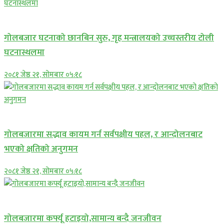
प्रमुख सामाचार
गोलबजार घटनाको छानबिन सुरु, गृह मन्त्रालयको उच्चस्तरीय टोली
घटनास्थलमा
२०८१ जेष्ठ २१, सोमबार ०५:१८
प्रमुख सामाचार
गोलबजारमा सद्भाव कायम गर्न सर्वपक्षीय पहल, र आन्दोलनबाट
भएको क्षतिको अनुगमन
२०८१ जेष्ठ २१, सोमबार ०५:१८
प्रमुख सामाचार
गोलबजारमा कर्फ्यू हटाइयो,सामान्य बन्दै जनजीवन