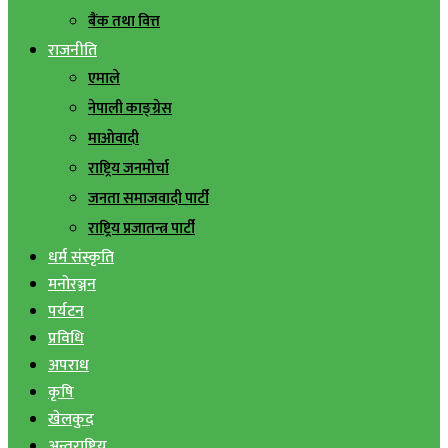
बैंक तथा वित्त
राजनीति
एमाले
नेपाली काङ्ग्रेस
माओवादी
राष्ट्रिय जनमोर्चा
जनता समाजवादी पार्टी
राष्ट्रिय प्रजातन्त्र पार्टी
धर्म संस्कृति
मनोरञ्जन
पर्यटन
प्रविधि
अपराध
कृषि
खेलकुद
अन्तराष्ट्रिय