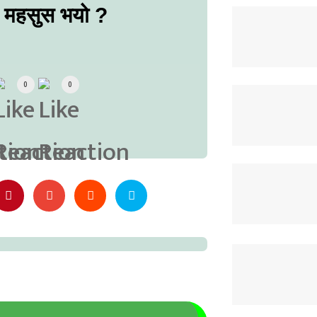
ो महसुस भयो ?
0
0