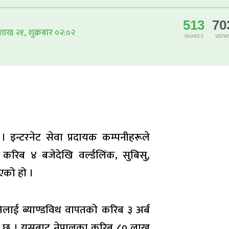
513
70
शाख २१, शुक्रबार ०२:०२
SHARES
VIEW
 इन्टरनेट सेवा प्रदायक कम्पनीहरूले
करिब ४ बजेदेखि वर्ल्डलिंक, सुबिसु,
एको हो ।
लाई ब्याण्डविथ वापतको करिब ३ अर्ब
को छ । यसबाट नेपालका करिब ८० लाख