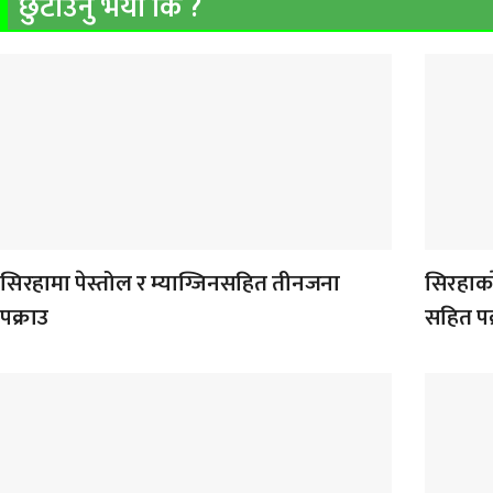
छुटाउनु भयो कि ?
सिरहामा पेस्तोल र म्याग्जिनसहित तीनजना
सिरहाका
पक्राउ
सहित पक