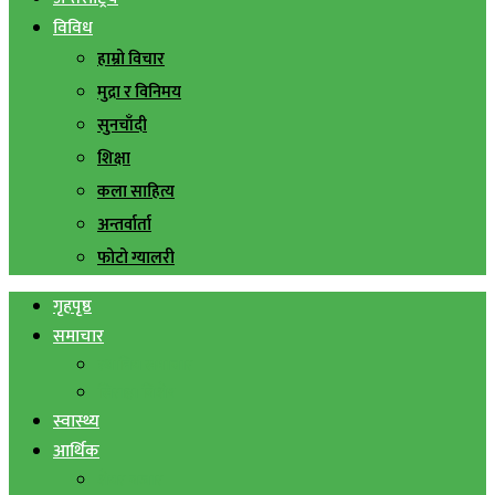
विविध
हाम्रो विचार
मुद्रा र विनिमय
सुनचाँदी
शिक्षा
कला साहित्य
अन्तर्वार्ता
फोटो ग्यालरी
गृहपृष्ठ
समाचार
स्थानिय समाचार
सिराहा बिशेष
स्वास्थ्य
आर्थिक
शेयर बजार