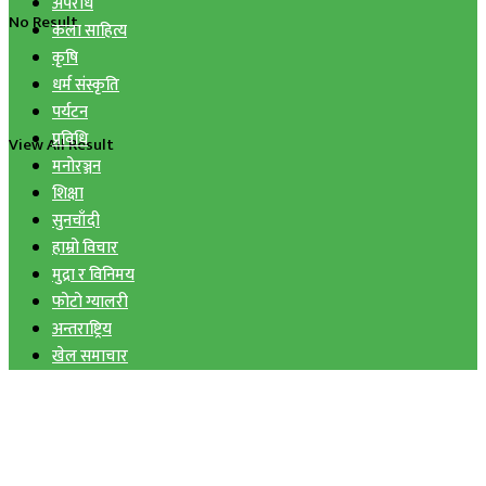
अपराध
No Result
कला साहित्य
कृषि
धर्म संस्कृति
पर्यटन
प्रविधि
View All Result
मनोरञ्जन
शिक्षा
सुनचाँदी
हाम्रो विचार
मुद्रा र विनिमय
फोटो ग्यालरी
अन्तराष्ट्रिय
खेल समाचार