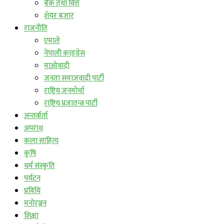
बैंक तथा वित्त
शेयर बजार
राजनीति
एमाले
नेपाली काङ्ग्रेस
माओवादी
जनता समाजवादी पार्टी
राष्ट्रिय जनमोर्चा
राष्ट्रिय प्रजातन्त्र पार्टी
अन्तर्वार्ता
अपराध
कला साहित्य
कृषि
धर्म संस्कृति
पर्यटन
प्रविधि
मनोरञ्जन
शिक्षा