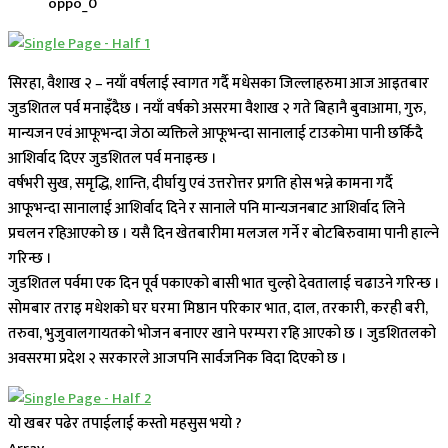
oppo_0
सिरहा, वैशाख २ – नयाँ वर्षलाई स्वागत गर्दै मधेसका जिल्लाहरुमा आज आइतबार
जुडशितल पर्व मनाइँदैछ । नयाँ वर्षको असरमा वैशाख २ गते बिहानै बुवाआमा, गुरु,
मान्यजन एवं आफूभन्दा जेठा व्यक्तिले आफूभन्दा सानालाई टाउकोमा पानी छर्किदै
आशिर्वाद दिएर जुडशितल पर्व मनाइन्छ ।
वर्षभरी सुख, समृद्धि, शान्ति, दीर्घायु एवं उत्तरोत्तर प्रगति होस भन्ने कामना गर्दै
आफूभन्दा सानालाई आशिर्वाद दिने र सानाले पनि मान्यजनबाट आशिर्वाद लिने
प्रचलन रहिआएको छ । यसै दिन खेतबारीमा मलजल गर्ने र बोटबिरुवामा पानी हाल्ने
गरिन्छ ।
जुडशितल पर्वमा एक दिन पूर्व पकाएको बासी भात चुल्हो देवतालाई चढाउने गरिन्छ ।
सोमबार तराइ मधेशको घर घरमा मिष्ठान परिकार भात, दाल, तरकारी, करही बरी,
तरुवा, भुजुवालगायतको भोजन बनाएर खाने परम्परा रहि आएको छ । जुडशितलको
अवसरमा प्रदेश २ सरकारले आजपनि सार्वजनिक विदा दिएको छ ।
यो खबर पढेर तपाईलाई कस्तो महसुस भयो ?