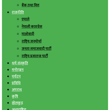
बैंक तथा वित्त
राजनीति
एमाले
नेपाली काङ्ग्रेस
माओवादी
राष्ट्रिय जनमोर्चा
जनता समाजवादी पार्टी
राष्ट्रिय प्रजातन्त्र पार्टी
धर्म संस्कृति
मनोरञ्जन
पर्यटन
प्रविधि
अपराध
कृषि
खेलकुद
अन्तराष्ट्रिय