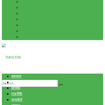
हाम्रो विचार
मुद्रा र विनिमय
सुनचाँदी
शिक्षा
कला साहित्य
अन्तर्वार्ता
फोटो ग्यालरी
समाचार
स्वास्थ्य
आर्थिक
राजनीति
अन्तर्वार्ता