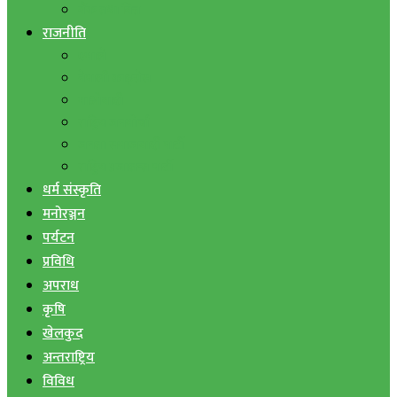
बैंक तथा वित्त
राजनीति
एमाले
नेपाली काङ्ग्रेस
माओवादी
राष्ट्रिय जनमोर्चा
जनता समाजवादी पार्टी
राष्ट्रिय प्रजातन्त्र पार्टी
धर्म संस्कृति
मनोरञ्जन
पर्यटन
प्रविधि
अपराध
कृषि
खेलकुद
अन्तराष्ट्रिय
विविध