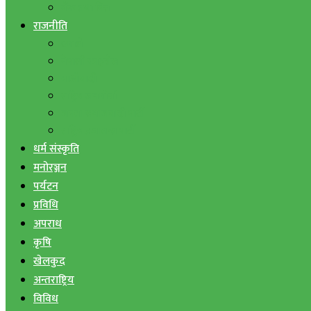
बैंक तथा वित्त
राजनीति
एमाले
नेपाली काङ्ग्रेस
माओवादी
राष्ट्रिय जनमोर्चा
जनता समाजवादी पार्टी
राष्ट्रिय प्रजातन्त्र पार्टी
धर्म संस्कृति
मनोरञ्जन
पर्यटन
प्रविधि
अपराध
कृषि
खेलकुद
अन्तराष्ट्रिय
विविध