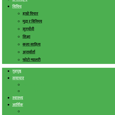
विविध
हाम्रो विचार
मुद्रा र विनिमय
सुनचाँदी
शिक्षा
कला साहित्य
अन्तर्वार्ता
फोटो ग्यालरी
गृहपृष्ठ
समाचार
स्थानिय समाचार
सिराहा बिशेष
स्वास्थ्य
आर्थिक
शेयर बजार