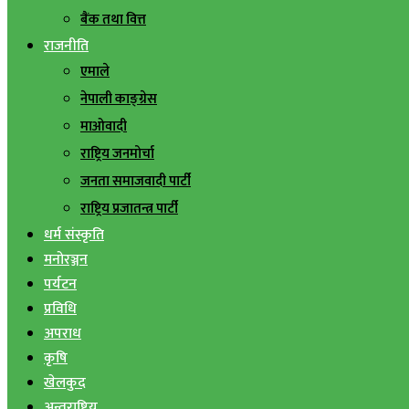
बैंक तथा वित्त
राजनीति
एमाले
नेपाली काङ्ग्रेस
माओवादी
राष्ट्रिय जनमोर्चा
जनता समाजवादी पार्टी
राष्ट्रिय प्रजातन्त्र पार्टी
धर्म संस्कृति
मनोरञ्जन
पर्यटन
प्रविधि
अपराध
कृषि
खेलकुद
अन्तराष्ट्रिय