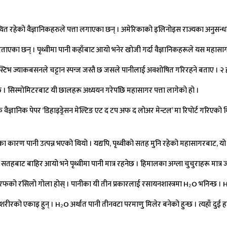
 रहेको वैज्ञानिकहरुले पत्ता लगाएका छन् । अमेरिकाको इलिनोइस राज्यका अनुसन्धानक
एका छन् । पृथ्वीमा पानी कहाँबाट आयो भनेर खोजी गर्दा वैज्ञानिकहरूले यस महासाग
 स्टिभ ज्याकबसनले चट्टान स्पन्ज जस्तै छ जसले पानीलाई अवशोषित गरिरहने बताए । २
ुन्छ । सिस्मोमिटरबाट यी छालहरू अध्ययन गरेपछि महासागर पत्ता लागेको हो ।
्ञानिक पेपर ‘डिहाइड्रेसन मेल्टिङ एट द टप अफ द लोअर मेन्टल’ मा रिपोर्ट गरिएको
का कारण पानी उत्पन्न भएको थियो । यद्यपि, पृथ्वीको सतह मुनि रहेको महासागरबाट, यो 
हबाट बाहिर आयो भने पृथ्वीमा पानी मात्र रहनेछ । हिमालका अग्ला चुचुराहरू मात्र ज
रफको रसिलो गोला होस् । पानीका यी तीन प्रकारलाई रसायनशास्त्रमा H₂O भनिन्छ । H₂
शरीरको एकाइ हुन् । H₂O अर्थात पानी तीनवटा परमाणु मिलेर बनेको हुन्छ । त्यहाँ द