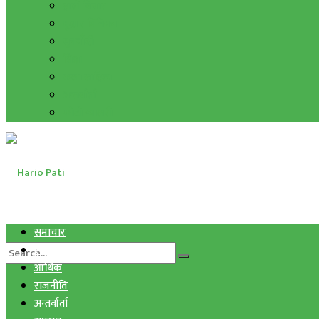
हाम्रो विचार
मुद्रा र विनिमय
सुनचाँदी
शिक्षा
कला साहित्य
अन्तर्वार्ता
फोटो ग्यालरी
समाचार
स्वास्थ्य
आर्थिक
राजनीति
अन्तर्वार्ता