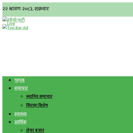
गृहपृष्ठ
समाचार
स्थानिय समाचार
सिराहा बिशेष
स्वास्थ्य
आर्थिक
शेयर बजार