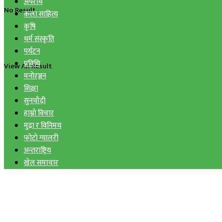
अपराध
No Result
कला साहित्य
कृषि
धर्म संस्कृति
पर्यटन
प्रविधि
View All Result
मनोरञ्जन
शिक्षा
सुनचाँदी
हाम्रो विचार
मुद्रा र विनिमय
फोटो ग्यालरी
अन्तराष्ट्रिय
खेल समाचार