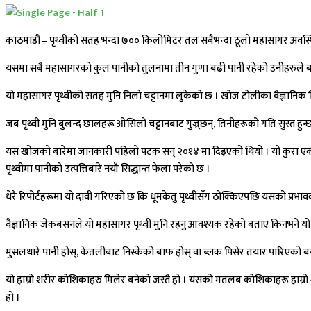
काठमाडौं – पृथ्वीको सतह भन्दा ७०० किलोमिटर तल सबैभन्दा ठूलो महासागर अवस्थित
यसमा सबै महासागरको कुल पानीको तुलनामा तीन गुणा बढी पानी रहेको उनीहरुले बता
यो महासागर पृथ्वीको सतह मुनि निलो चट्टानमा लुकेको छ । खोज टोलीका वैज्ञानिक
जब पृथ्वी मुनि बुलन्द छालहरू ओसिलो चट्टानबाट गुज्र्छन्, तिनीहरूको गति सुस्त ह
यस खोजको बारेमा जानकारी पहिलो पटक सन् २०१४ मा दिइएको थियो । यो कुरा एक वैज
पृथ्वीमा पानीको उत्पत्तिबारे नयाँ सिद्धान्त फेला परेको छ ।
धेरै रिपोर्टहरूमा यो दावी गरिएको छ कि धूमकेतु पृथ्वीसँग ठोक्किएपछि यसको प्रभाव
वैज्ञानिक जेकबसनले यो महासागर पृथ्वी मुनि रहनु आवश्यक रहेको बताए किनभने यो सत
मुसलधारे पानी होस्, केतलीबाट निस्केको बाफ होस् वा ब्लक पिसेर तयार पारिएको ब
यो हाम्रो शरीर कोशिकाहरु मिलेर बनेको जस्तै हो । यसको मतलब कोशिकाहरू हाम्रो 
हो ।