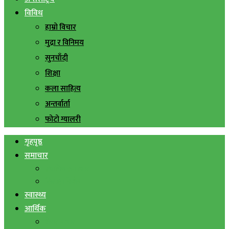
विविध
हाम्रो विचार
मुद्रा र विनिमय
सुनचाँदी
शिक्षा
कला साहित्य
अन्तर्वार्ता
फोटो ग्यालरी
गृहपृष्ठ
समाचार
स्थानिय समाचार
सिराहा बिशेष
स्वास्थ्य
आर्थिक
शेयर बजार