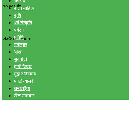
अपराध
No Result
कला साहित्य
कृषि
धर्म संस्कृति
पर्यटन
प्रविधि
View All Result
मनोरञ्जन
शिक्षा
सुनचाँदी
हाम्रो विचार
मुद्रा र विनिमय
फोटो ग्यालरी
अन्तराष्ट्रिय
खेल समाचार