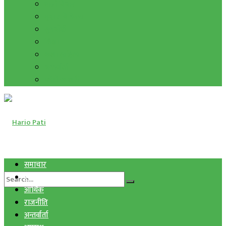
हाम्रो विचार
मुद्रा र विनिमय
सुनचाँदी
शिक्षा
कला साहित्य
अन्तर्वार्ता
फोटो ग्यालरी
समाचार
स्वास्थ्य
आर्थिक
राजनीति
अन्तर्वार्ता