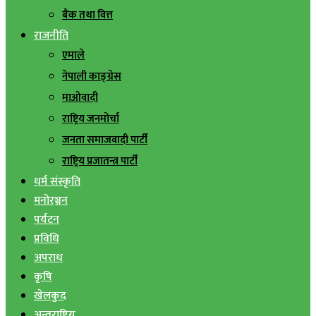
बैंक तथा वित्त
राजनीति
एमाले
नेपाली काङ्ग्रेस
माओवादी
राष्ट्रिय जनमोर्चा
जनता समाजवादी पार्टी
राष्ट्रिय प्रजातन्त्र पार्टी
धर्म संस्कृति
मनोरञ्जन
पर्यटन
प्रविधि
अपराध
कृषि
खेलकुद
अन्तराष्ट्रिय