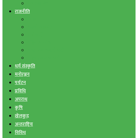
बैंक तथा वित्त
राजनीति
एमाले
नेपाली काङ्ग्रेस
माओवादी
राष्ट्रिय जनमोर्चा
जनता समाजवादी पार्टी
राष्ट्रिय प्रजातन्त्र पार्टी
धर्म संस्कृति
मनोरञ्जन
पर्यटन
प्रविधि
अपराध
कृषि
खेलकुद
अन्तराष्ट्रिय
विविध