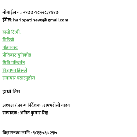
मोबाईल नं.:
+९७७-९८५२८३१४१७
ईमेल: hariopatinews@gmail.com
हाम्रो टि.भी.
भिडियो
पोडकास्ट
प्रीतिबाट युनिकोड
मिति परिवर्तन
बिज्ञापन डिस्प्ले
समाचार पठाउनुहोस
हाम्रो टिम
अध्यक्ष / प्रबन्ध निर्देशक
: रामभरोसी यादव
सम्पादक :
अमित कुमार सिह
विज्ञापनका लागि : ९८११७६७२९७