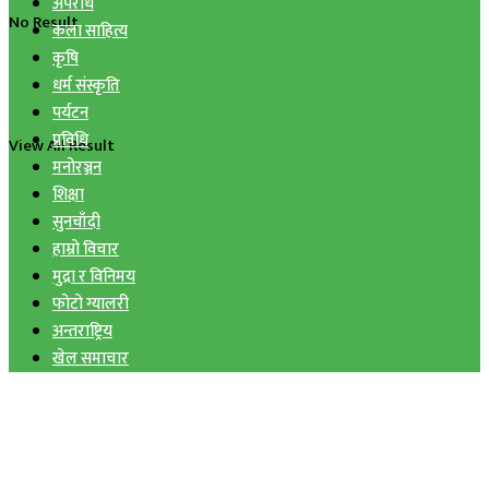
अपराध
No Result
कला साहित्य
कृषि
धर्म संस्कृति
पर्यटन
प्रविधि
View All Result
मनोरञ्जन
शिक्षा
सुनचाँदी
हाम्रो विचार
मुद्रा र विनिमय
फोटो ग्यालरी
अन्तराष्ट्रिय
खेल समाचार