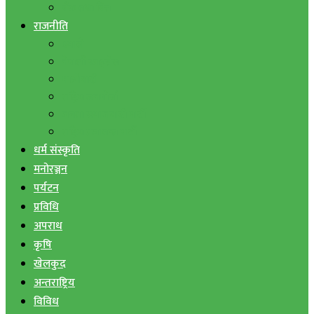
बैंक तथा वित्त
राजनीति
एमाले
नेपाली काङ्ग्रेस
माओवादी
राष्ट्रिय जनमोर्चा
जनता समाजवादी पार्टी
राष्ट्रिय प्रजातन्त्र पार्टी
धर्म संस्कृति
मनोरञ्जन
पर्यटन
प्रविधि
अपराध
कृषि
खेलकुद
अन्तराष्ट्रिय
विविध