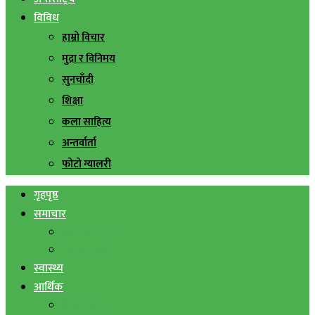
विविध
हाम्रो विचार
मुद्रा र विनिमय
सुनचाँदी
शिक्षा
कला साहित्य
अन्तर्वार्ता
फोटो ग्यालरी
गृहपृष्ठ
समाचार
स्थानिय समाचार
सिराहा बिशेष
स्वास्थ्य
आर्थिक
शेयर बजार