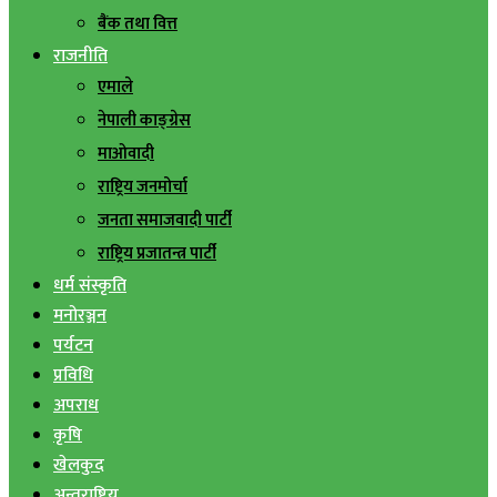
बैंक तथा वित्त
राजनीति
एमाले
नेपाली काङ्ग्रेस
माओवादी
राष्ट्रिय जनमोर्चा
जनता समाजवादी पार्टी
राष्ट्रिय प्रजातन्त्र पार्टी
धर्म संस्कृति
मनोरञ्जन
पर्यटन
प्रविधि
अपराध
कृषि
खेलकुद
अन्तराष्ट्रिय