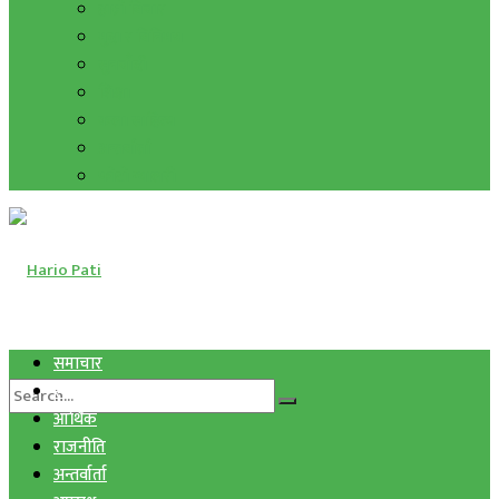
हाम्रो विचार
मुद्रा र विनिमय
सुनचाँदी
शिक्षा
कला साहित्य
अन्तर्वार्ता
फोटो ग्यालरी
समाचार
स्वास्थ्य
आर्थिक
राजनीति
अन्तर्वार्ता