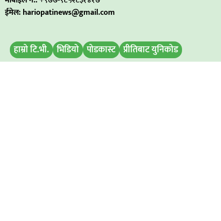
मोबाईल नं.:
+९७७-९८५२८३१४१७
ईमेल: hariopatinews@gmail.com
हाम्रो टि.भी.
भिडियो
पोडकास्ट
प्रीतिबाट युनिकोड
मिति परिवर्तन
बिज्ञापन डिस्प्ले
समाचार पठाउनुहोस
हाम्रो टिम
अध्यक्ष / प्रबन्ध निर्देशक
: रामभरोसी यादव
सम्पादक :
अमित कुमार सिह
विज्ञापनका लागि : ९८११७६७२९७
समाचारका लागि : ९८५२८३१४१७