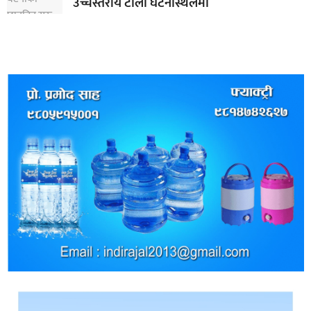
उच्चस्तरीय टोली घटनास्थलमा