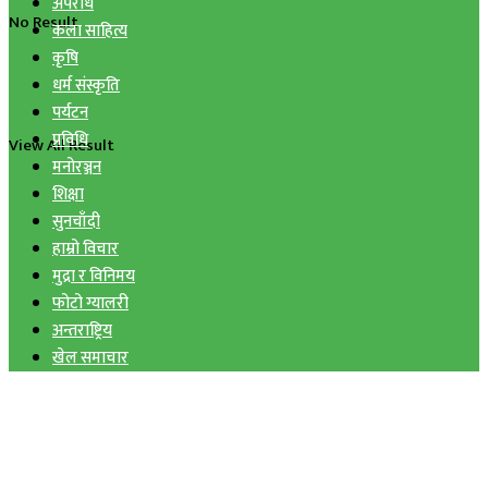
अपराध
No Result
कला साहित्य
कृषि
धर्म संस्कृति
पर्यटन
प्रविधि
View All Result
मनोरञ्जन
शिक्षा
सुनचाँदी
हाम्रो विचार
मुद्रा र विनिमय
फोटो ग्यालरी
अन्तराष्ट्रिय
खेल समाचार