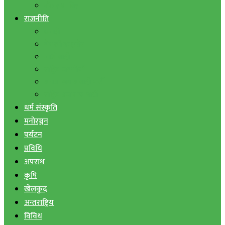
बैंक तथा वित्त
राजनीति
एमाले
नेपाली काङ्ग्रेस
माओवादी
राष्ट्रिय जनमोर्चा
जनता समाजवादी पार्टी
राष्ट्रिय प्रजातन्त्र पार्टी
धर्म संस्कृति
मनोरञ्जन
पर्यटन
प्रविधि
अपराध
कृषि
खेलकुद
अन्तराष्ट्रिय
विविध