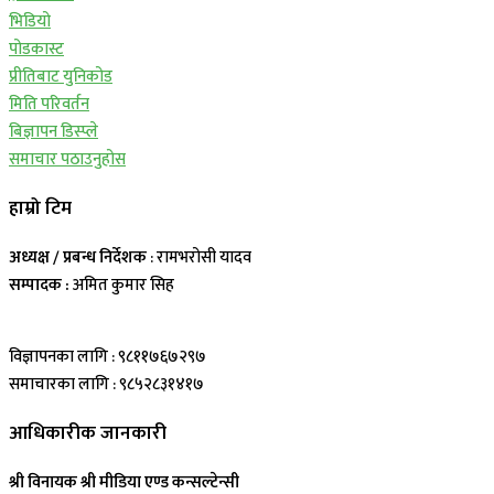
भिडियो
पोडकास्ट
प्रीतिबाट युनिकोड
मिति परिवर्तन
बिज्ञापन डिस्प्ले
समाचार पठाउनुहोस
हाम्रो टिम
अध्यक्ष / प्रबन्ध निर्देशक
: रामभरोसी यादव
सम्पादक :
अमित कुमार सिह
विज्ञापनका लागि : ९८११७६७२९७
समाचारका लागि : ९८५२८३१४१७
आधिकारीक जानकारी
श्री विनायक श्री मीडिया एण्ड कन्सल्टेन्सी