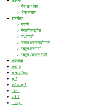
आर्थिक
बैंक तथा वित्त
शेयर बजार
राजनीति
एमाले
नेपाली काङ्ग्रेस
माओवादी
जनता समाजवादी पार्टी
राष्ट्रिय जनमोर्चा
राष्ट्रिय प्रजातन्त्र पार्टी
अन्तर्वार्ता
अपराध
कला साहित्य
कृषि
धर्म संस्कृति
पर्यटन
प्रविधि
मनोरञ्जन