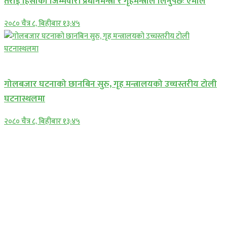
तराई हिंसाको जिम्मेवारी प्रधानमन्त्री र गृहमन्त्रीले लिनुपर्छः एमाले
२०८० चैत्र ८, बिहीबार १३:४५
प्रमुख सामाचार
गोलबजार घटनाको छानबिन सुरु, गृह मन्त्रालयको उच्चस्तरीय टोली
घटनास्थलमा
२०८० चैत्र ८, बिहीबार १३:४५