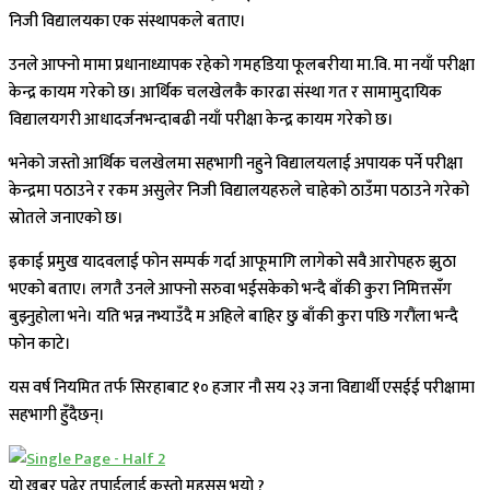
निजी विद्यालयका एक संस्थापकले बताए।
उनले आफ्नो मामा प्रधानाध्यापक रहेको गमहडिया फूलबरीया मा.वि. मा नयाँ परीक्षा
केन्द्र कायम गरेको छ। आर्थिक चलखेलकै कारढा संस्था गत र सामामुदायिक
विद्यालयगरी आधादर्जनभन्दाबढी नयाँ परीक्षा केन्द्र कायम गरेको छ।
भनेको जस्तो आर्थिक चलखेलमा सहभागी नहुने विद्यालयलाई अपायक पर्ने परीक्षा
केन्द्रमा पठाउने र रकम असुलेर निजी विद्यालयहरुले चाहेको ठाउँमा पठाउने गरेको
स्रोतले जनाएको छ।
इकाई प्रमुख यादवलाई फोन सम्पर्क गर्दा आफूमागि लागेको सवै आरोपहरु झुठा
भएको बताए। लगतै उनले आफ्नो सरुवा भईसकेको भन्दै बाँकी कुरा निमित्तसँग
बुझ्नुहोला भने। यति भन्न नभ्याउँदै म अहिले बाहिर छु बाँकी कुरा पछि गरौंला भन्दै
फोन काटे।
यस वर्ष नियमित तर्फ सिरहाबाट १० हजार नौ सय २३ जना विद्यार्थी एसईई परीक्षामा
सहभागी हुँदैछन्।
यो खबर पढेर तपाईलाई कस्तो महसुस भयो ?