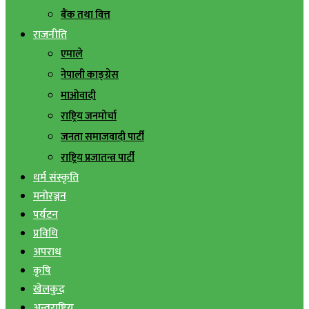
बैंक तथा वित्त
राजनीति
एमाले
नेपाली काङ्ग्रेस
माओवादी
राष्ट्रिय जनमोर्चा
जनता समाजवादी पार्टी
राष्ट्रिय प्रजातन्त्र पार्टी
धर्म संस्कृति
मनोरञ्जन
पर्यटन
प्रविधि
अपराध
कृषि
खेलकुद
अन्तराष्ट्रिय