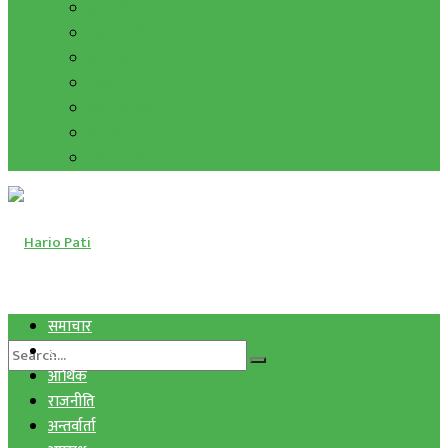
हाम्रो विचार
मुद्रा र विनिमय
सुनचाँदी
शिक्षा
कला साहित्य
अन्तर्वार्ता
फोटो ग्यालरी
समाचार
स्वास्थ्य
आर्थिक
राजनीति
अन्तर्वार्ता