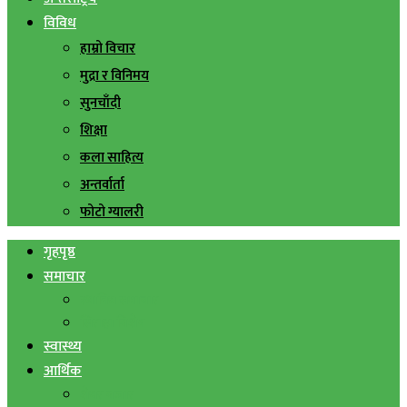
विविध
हाम्रो विचार
मुद्रा र विनिमय
सुनचाँदी
शिक्षा
कला साहित्य
अन्तर्वार्ता
फोटो ग्यालरी
गृहपृष्ठ
समाचार
स्थानिय समाचार
सिराहा बिशेष
स्वास्थ्य
आर्थिक
शेयर बजार