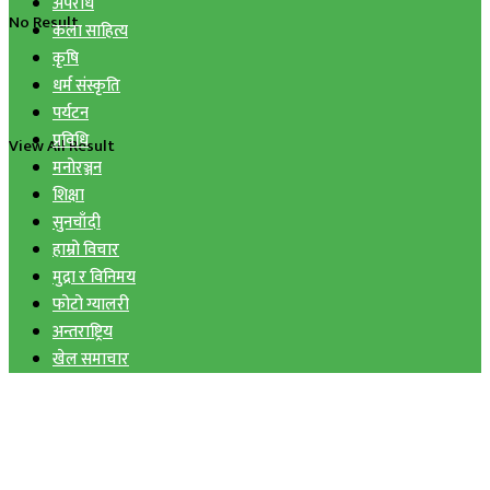
अपराध
No Result
कला साहित्य
कृषि
धर्म संस्कृति
पर्यटन
प्रविधि
View All Result
मनोरञ्जन
शिक्षा
सुनचाँदी
हाम्रो विचार
मुद्रा र विनिमय
फोटो ग्यालरी
अन्तराष्ट्रिय
खेल समाचार