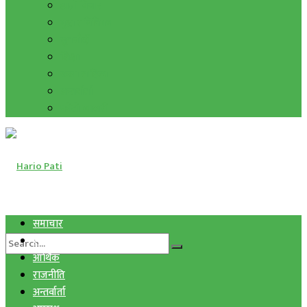
हाम्रो विचार
मुद्रा र विनिमय
सुनचाँदी
शिक्षा
कला साहित्य
अन्तर्वार्ता
फोटो ग्यालरी
समाचार
स्वास्थ्य
आर्थिक
राजनीति
अन्तर्वार्ता