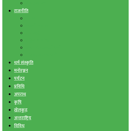
बैंक तथा वित्त
राजनीति
एमाले
नेपाली काङ्ग्रेस
माओवादी
राष्ट्रिय जनमोर्चा
जनता समाजवादी पार्टी
राष्ट्रिय प्रजातन्त्र पार्टी
धर्म संस्कृति
मनोरञ्जन
पर्यटन
प्रविधि
अपराध
कृषि
खेलकुद
अन्तराष्ट्रिय
विविध