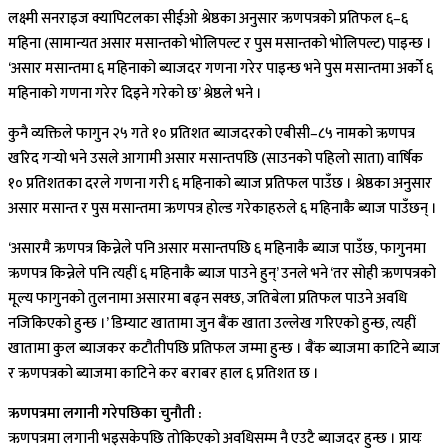
लक्ष्मी सनराइज क्यापिटलका सीईओ श्रेष्ठका अनुसार ऋणपत्रको प्रतिफल ६–६
महिना (सामान्यत असार मसान्तको भोलिपल्ट र पुस मसान्तको भोलिपल्ट) पाइन्छ ।
‘असार मसान्तमा ६ महिनाको ब्याजदर गणना गरेर पाइन्छ भने पुस मसान्तमा अर्को ६
महिनाको गणना गरेर दिइने गरेको छ’ श्रेष्ठले भने ।
कुनै व्यक्तिले फागुन २५ गते १० प्रतिशत ब्याजदरको एबीसी–८५ नामको ऋणपत्र
खरिद गर्‍यो भने उसले आगामी असार मसान्तपछि (साउनको पहिलो साता) वार्षिक
१० प्रतिशतका दरले गणना गरी ६ महिनाको ब्याज प्रतिफल पाउँछ । श्रेष्ठका अनुसार
असार मसान्त र पुस मसान्तमा ऋणपत्र होल्ड गरेकाहरुले ६ महिनाकै ब्याज पाउँछन् ।
‘असारमै ऋणपत्र किन्नेले पनि असार मसान्तपछि ६ महिनाकै ब्याज पाउँछ, फागुनमा
ऋणपत्र किन्नेले पनि त्यहीं ६ महिनाकै ब्याज पाउने हुन्’ उनले भने ‘तर सोही ऋणपत्रको
मूल्य फागुनको तुलनामा असारमा बढ्न सक्छ, जतिबेला प्रतिफल पाउने अवधि
नजिकिएको हुन्छ ।’ डिम्याट खातामा जुन बैंक खाता उल्लेख गरिएको हुन्छ, त्यहीं
खातामा कुल ब्याजकर कटौतीपछि प्रतिफल जम्मा हुन्छ । बैंक ब्याजमा काटिने ब्याज
र ऋणपत्रको ब्याजमा काटिने कर बराबर हाल ६ प्रतिशत छ ।
ऋणपत्रमा लगानी गरेपछिका चुनौती :
ऋणपत्रमा लगानी भइसकेपछि तोकिएको अवधिसम्म नै एउटै ब्याजदर हुन्छ । प्रायः