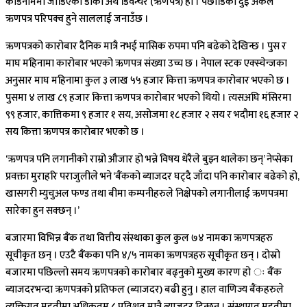
कोडनाममा जोडिएको डीको अर्थ डिवेन्चर (ऋणपत्र) हो । पछाडिका दुई अंकले
ऋणपत्र परिपक्व हुने साललाई जनाउँछ ।
ऋणपत्रको कारोबार दैनिक मात्रै नभई मासिक रुपमा पनि बढेको देखिन्छ । पुस र
माघ महिनामा कारोबार भएको ऋणपत्र संख्या उच्च छ । नेपाल स्टक एक्स्चेन्जका
अनुसार माघ महिनामा कुल ३ लाख ५५ हजार कित्ता ऋणपत्र कारोबार भएको छ ।
पुसमा ४ लाख ८९ हजार कित्ता ऋणपत्र कारोबार भएको थियो । त्यसअघि मंसिरमा
९९ हजार, कात्तिकमा ९ हजार १ सय, असोजमा १८ हजार २ सय र भदौमा १६ हजार २
सय कित्ता ऋणपत्र कारोबार भएको छ ।
‘ऋणपत्र पनि लगानीको राम्रो औजार हो भन्ने विषय धेरैले बुझ्न थालेका छन्’ नेप्सेका
प्रवक्ता मुराहरि पराजुलीले भने ‘बैंकको ब्याजदर घट्दै जाँदा पनि कारोबार बढेको हो,
खासगरी म्युचुअल फण्ड तथा बीमा कम्पनीहरुले निक्षेपको लगानीलाई ऋणपत्रमा
सारेका हुन सक्छन् ।’
बजारमा विभिन्न बैंक तथा वित्तीय संस्थाका कुल कुल ७४ नामका ऋणपत्रहरु
सूचीकृत छन् । एउटै बैंकका पनि ४/५ नामका ऋणपत्रहरु सूचीकृत छन् । दोस्रो
बजारमा पछिल्लो समय ऋणपत्रको कारोबार बढ्नुको मुख्य कारण हो ः बैंक
ब्याजदरभन्दा ऋणपत्रको प्रतिफल (ब्याजदर) बढी हुनु । हाल वाणिज्य बैंकहरुले
व्यक्तिगत मुद्दतीमा अधिकतम ८ प्रतिशत मात्रै ब्याजदर दिन्छन् । संस्थागत मुद्दतीमा