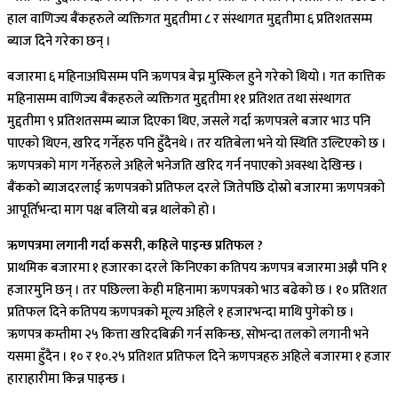
हाल वाणिज्य बैंकहरुले व्यक्तिगत मुद्दतीमा ८ र संस्थागत मुद्दतीमा ६ प्रतिशतसम्म
ब्याज दिने गरेका छन् ।
बजारमा ६ महिनाअघिसम्म पनि ऋणपत्र बेच्न मुस्किल हुने गरेको थियो । गत कात्तिक
महिनासम्म वाणिज्य बैंकहरुले व्यक्तिगत मुद्दतीमा ११ प्रतिशत तथा संस्थागत
मुद्दतीमा ९ प्रतिशतसम्म ब्याज दिएका थिए, जसले गर्दा ऋणपत्रले बजार भाउ पनि
पाएको थिएन, खरिद गर्नेहरु पनि हुँदैनथे । तर यतिबेला भने यो स्थिति उल्टिएको छ ।
ऋणपत्रको माग गर्नेहरुले अहिले भनेजति खरिद गर्न नपाएको अवस्था देखिन्छ ।
बैंकको ब्याजदरलाई ऋणपत्रको प्रतिफल दरले जितेपछि दोस्रो बजारमा ऋणपत्रको
आपूर्तिभन्दा माग पक्ष बलियो बन्न थालेको हो ।
ऋणपत्रमा लगानी गर्दा कसरी, कहिले पाइन्छ प्रतिफल ?
प्राथमिक बजारमा १ हजारका दरले किनिएका कतिपय ऋणपत्र बजारमा अझै पनि १
हजारमुनि छन् । तर पछिल्ला केही महिनामा ऋणपत्रको भाउ बढेको छ । १० प्रतिशत
प्रतिफल दिने कतिपय ऋणपत्रको मूल्य अहिले १ हजारभन्दा माथि पुगेको छ ।
ऋणपत्र कम्तीमा २५ कित्ता खरिदबिक्री गर्न सकिन्छ, सोभन्दा तलको लगानी भने
यसमा हुँदैन । १० र १०.२५ प्रतिशत प्रतिफल दिने ऋणपत्रहरु अहिले बजारमा १ हजार
हाराहारीमा किन्न पाइन्छ ।