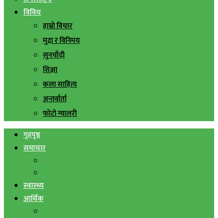
विविध
हाम्रो विचार
मुद्रा र विनिमय
सुनचाँदी
शिक्षा
कला साहित्य
अन्तर्वार्ता
फोटो ग्यालरी
गृहपृष्ठ
समाचार
स्थानिय समाचार
सिराहा बिशेष
स्वास्थ्य
आर्थिक
शेयर बजार