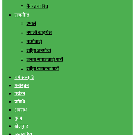
बैंक तथा वित्त
राजनीति
एमाले
नेपाली काङ्ग्रेस
माओवादी
राष्ट्रिय जनमोर्चा
जनता समाजवादी पार्टी
राष्ट्रिय प्रजातन्त्र पार्टी
धर्म संस्कृति
मनोरञ्जन
पर्यटन
प्रविधि
अपराध
कृषि
खेलकुद
अन्तराष्ट्रिय