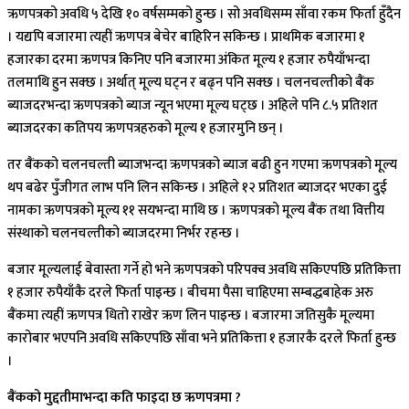
ऋणपत्रको अवधि ५ देखि १० वर्षसम्मको हुन्छ । सो अवधिसम्म साँवा रकम फिर्ता हुँदैन
। यद्यपि बजारमा त्यहीं ऋणपत्र बेचेर बाहिरिन सकिन्छ । प्राथमिक बजारमा १
हजारका दरमा ऋणपत्र किनिए पनि बजारमा अंकित मूल्य १ हजार रुपैयाँभन्दा
तलमाथि हुन सक्छ । अर्थात् मूल्य घट्न र बढ्न पनि सक्छ । चलनचल्तीको बैंक
ब्याजदरभन्दा ऋणपत्रको ब्याज न्यून भएमा मूल्य घट्छ । अहिले पनि ८.५ प्रतिशत
ब्याजदरका कतिपय ऋणपत्रहरुको मूल्य १ हजारमुनि छन् ।
तर बैंकको चलनचल्ती ब्याजभन्दा ऋणपत्रको ब्याज बढी हुन गएमा ऋणपत्रको मूल्य
थप बढेर पुँजीगत लाभ पनि लिन सकिन्छ । अहिले १२ प्रतिशत ब्याजदर भएका दुई
नामका ऋणपत्रको मूल्य ११ सयभन्दा माथि छ । ऋणपत्रको मूल्य बैंक तथा वित्तीय
संस्थाको चलनचल्तीको ब्याजदरमा निर्भर रहन्छ ।
बजार मूल्यलाई बेवास्ता गर्ने हो भने ऋणपत्रको परिपक्व अवधि सकिएपछि प्रतिकित्ता
१ हजार रुपैयाँकै दरले फिर्ता पाइन्छ । बीचमा पैसा चाहिएमा सम्बद्धबाहेक अरु
बैंकमा त्यहीं ऋणपत्र धितो राखेर ऋण लिन पाइन्छ । बजारमा जतिसुकै मूल्यमा
कारोबार भएपनि अवधि सकिएपछि साँवा भने प्रतिकित्ता १ हजारकै दरले फिर्ता हुन्छ
।
बैंकको मुद्दतीमाभन्दा कति फाइदा छ ऋणपत्रमा ?