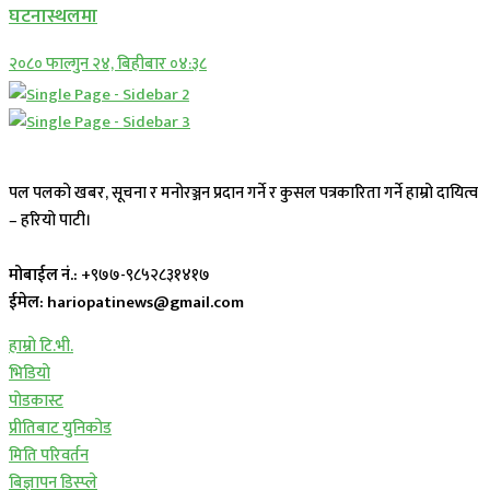
घटनास्थलमा
२०८० फाल्गुन २४, बिहीबार ०४:३८
पल पलको खबर, सूचना र मनोरञ्जन प्रदान गर्ने र कुसल पत्रकारिता गर्ने हाम्रो दायित्व
– हरियो पाटी।
मोबाईल नं.:
+९७७-९८५२८३१४१७
ईमेल: hariopatinews@gmail.com
हाम्रो टि.भी.
भिडियो
पोडकास्ट
प्रीतिबाट युनिकोड
मिति परिवर्तन
बिज्ञापन डिस्प्ले