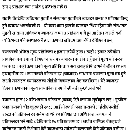
झन् २ प्रतिशत कम अर्थात् ६ प्रतिशत मात्रै छ ।
यद्यपि चैतदेखि व्यक्तिगत मुद्दती र संस्थागत मुद्दतीको ब्याजदर अन्तर २ प्रतिशत विन्दु
हुने व्यवस्था भइसकेको छ । यो व्यवस्थामा हालकै ब्याजदर स्थिर रहेमा पनि संस्थागत
मुद्दती खातामा अधिकतम ब्याजदर जम्मा ७ प्रतिशत मात्रै हुन आउँछ । जसले गर्दा
व्यक्तिभन्दा पनि संस्थाहरु नै हाल ऋणपत्र खरिदमा आकर्षित देखिएका छन् ।
ऋणपत्रको अंकित मूल्य प्रतिकित्ता १ हजार रुपैयाँ हुन्छ । त्यहीं १ हजार रुपैयाँमा
प्राथमिक बजारमा जारी भएका ऋणपत्र बजारमा कारोबार हुँदाको मूल्य भने फरक
फरक छ । केही ऋणपत्रको मूल्य प्रतिकित्ता ९ सय हाराहारीमै छ भने केहीको ११ सय
हाराहारीमा छ । ऋणपत्रको प्रतिफल दर (ब्याजदर) आधारमा बजारमा मूल्य तय हुने
लक्ष्मी सनराइज क्यापिटलका सीईओ विजयलाल श्रेष्ठ बताउँछन् । ‘धेरै ब्याजदर
दिएका ऋणपत्रको मूल्य स्वभाविक रुपमा केही बढी हुन्छ’ उनले भने ।
बजारमा हाल १२ प्रतिशतसम्म प्रतिफल (ब्याज) दिने ऋणपत्र सूचीकृत छन् । गुडविल
फाइनान्सको जीडब्लूएफडी २०८३, आईसीएफसी फाइनान्सको आईसीएफसीडी
२०८३ को प्रतिफल दर सबैभन्दा धेरै १२ प्रतिशत छ । अधिकांश ऋणपत्रको
प्रतिफलदर भने साढे ८ देखि साढे १० प्रतिशतसम्म छ । अर्थात वाणिज्य बैंकहरुले
व्यक्तिगत मुद्दती निक्षेपमा दिने ब्याजभन्दा सबैजसो ऋणपत्रले दिने प्रतिफल बढी छ ।