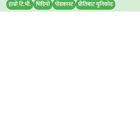
हाम्रो टि.भी.
भिडियो
पोडकास्ट
प्रीतिबाट युनिकोड
मिति परिवर्तन
बिज्ञापन डिस्प्ले
समाचार पठाउनुहोस
हाम्रो टिम
अध्यक्ष / प्रबन्ध निर्देशक
: रामभरोसी यादव
सम्पादक :
अमित कुमार सिह
विज्ञापनका लागि : ९८११७६७२९७
समाचारका लागि : ९८५२८३१४१७
आधिकारीक जानकारी
श्री विनायक श्री मीडिया एण्ड कन्सल्टेन्सी