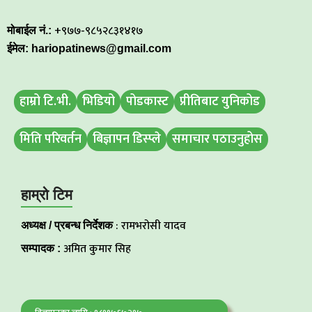
+९७७-९८५२८३१४१७
मोबाईल नं.:
ईमेल: hariopatinews@gmail.com
हाम्रो टि.भी.
भिडियो
पोडकास्ट
प्रीतिबाट युनिकोड
मिति परिवर्तन
बिज्ञापन डिस्प्ले
समाचार पठाउनुहोस
हाम्रो टिम
: रामभरोसी यादव
अध्यक्ष / प्रबन्ध निर्देशक
अमित कुमार सिह
सम्पादक :