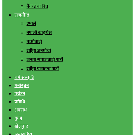
बैंक तथा वित्त
राजनीति
एमाले
नेपाली काङ्ग्रेस
माओवादी
राष्ट्रिय जनमोर्चा
जनता समाजवादी पार्टी
राष्ट्रिय प्रजातन्त्र पार्टी
धर्म संस्कृति
मनोरञ्जन
पर्यटन
प्रविधि
अपराध
कृषि
खेलकुद
अन्तराष्ट्रिय