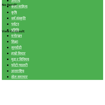
अपराध
No Result
कला साहित्य
कृषि
धर्म संस्कृति
पर्यटन
प्रविधि
View All Result
मनोरञ्जन
शिक्षा
सुनचाँदी
हाम्रो विचार
मुद्रा र विनिमय
फोटो ग्यालरी
अन्तराष्ट्रिय
खेल समाचार