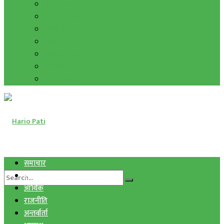
हाम्रो विचार
मुद्रा र विनिमय
सुनचाँदी
शिक्षा
कला साहित्य
अन्तर्वार्ता
फोटो ग्यालरी
समाचार
स्वास्थ्य
आर्थिक
राजनीति
अन्तर्वार्ता