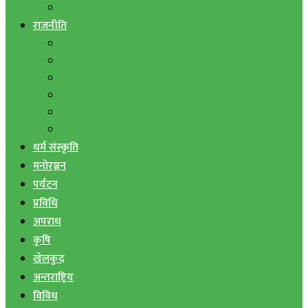
बैंक तथा वित्त
राजनीति
एमाले
नेपाली काङ्ग्रेस
माओवादी
राष्ट्रिय जनमोर्चा
जनता समाजवादी पार्टी
राष्ट्रिय प्रजातन्त्र पार्टी
धर्म संस्कृति
मनोरञ्जन
पर्यटन
प्रविधि
अपराध
कृषि
खेलकुद
अन्तराष्ट्रिय
विविध