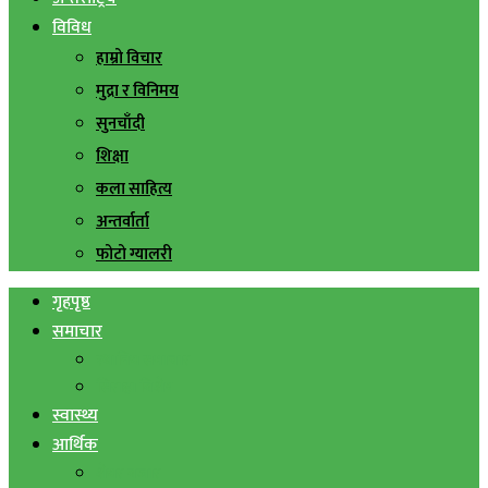
विविध
हाम्रो विचार
मुद्रा र विनिमय
सुनचाँदी
शिक्षा
कला साहित्य
अन्तर्वार्ता
फोटो ग्यालरी
गृहपृष्ठ
समाचार
स्थानिय समाचार
सिराहा बिशेष
स्वास्थ्य
आर्थिक
शेयर बजार