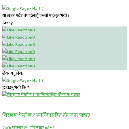
यो खबर पढेर तपाईलाई कस्तो महसुस भयो ?
Array
0
0
0
0
0
0
शेयर गर्नुहोस:
छुटाउनु भयो कि ?
प्रमुख सामाचार
सिरहामा पेस्तोल र म्याग्जिनसहित तीनजना पक्राउ
२०८० फाल्गुन १५, मंगलवार ०६:५३