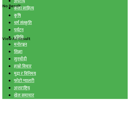
अपराध
No Result
कला साहित्य
कृषि
धर्म संस्कृति
पर्यटन
प्रविधि
View All Result
मनोरञ्जन
शिक्षा
सुनचाँदी
हाम्रो विचार
मुद्रा र विनिमय
फोटो ग्यालरी
अन्तराष्ट्रिय
खेल समाचार