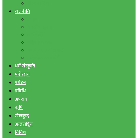
बैंक तथा वित्त
राजनीति
एमाले
नेपाली काङ्ग्रेस
माओवादी
राष्ट्रिय जनमोर्चा
जनता समाजवादी पार्टी
राष्ट्रिय प्रजातन्त्र पार्टी
धर्म संस्कृति
मनोरञ्जन
पर्यटन
प्रविधि
अपराध
कृषि
खेलकुद
अन्तराष्ट्रिय
विविध