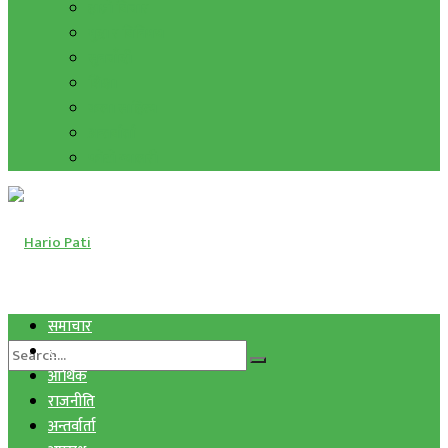
हाम्रो विचार
मुद्रा र विनिमय
सुनचाँदी
शिक्षा
कला साहित्य
अन्तर्वार्ता
फोटो ग्यालरी
समाचार
स्वास्थ्य
आर्थिक
राजनीति
अन्तर्वार्ता