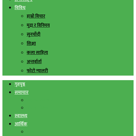
विविध
हाम्रो विचार
मुद्रा र विनिमय
सुनचाँदी
शिक्षा
कला साहित्य
अन्तर्वार्ता
फोटो ग्यालरी
गृहपृष्ठ
समाचार
स्थानिय समाचार
सिराहा बिशेष
स्वास्थ्य
आर्थिक
शेयर बजार