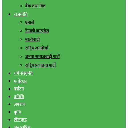
बैंक तथा वित्त
राजनीति
एमाले
नेपाली काङ्ग्रेस
माओवादी
राष्ट्रिय जनमोर्चा
जनता समाजवादी पार्टी
राष्ट्रिय प्रजातन्त्र पार्टी
धर्म संस्कृति
मनोरञ्जन
पर्यटन
प्रविधि
अपराध
कृषि
खेलकुद
अन्तराष्ट्रिय