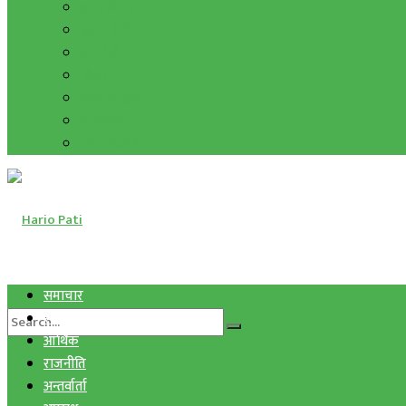
हाम्रो विचार
मुद्रा र विनिमय
सुनचाँदी
शिक्षा
कला साहित्य
अन्तर्वार्ता
फोटो ग्यालरी
समाचार
स्वास्थ्य
आर्थिक
राजनीति
अन्तर्वार्ता