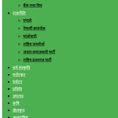
बैंक तथा वित्त
राजनीति
एमाले
नेपाली काङ्ग्रेस
माओवादी
राष्ट्रिय जनमोर्चा
जनता समाजवादी पार्टी
राष्ट्रिय प्रजातन्त्र पार्टी
धर्म संस्कृति
मनोरञ्जन
पर्यटन
प्रविधि
अपराध
कृषि
खेलकुद
अन्तराष्ट्रिय