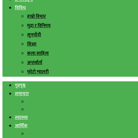
विविध
हाम्रो विचार
मुद्रा र विनिमय
सुनचाँदी
शिक्षा
कला साहित्य
अन्तर्वार्ता
फोटो ग्यालरी
गृहपृष्ठ
समाचार
स्थानिय समाचार
सिराहा बिशेष
स्वास्थ्य
आर्थिक
शेयर बजार