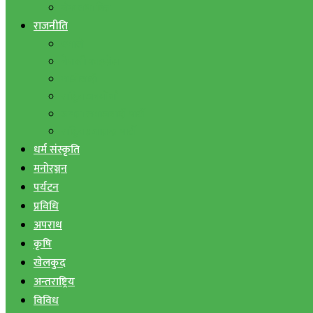
बैंक तथा वित्त
राजनीति
एमाले
नेपाली काङ्ग्रेस
माओवादी
राष्ट्रिय जनमोर्चा
जनता समाजवादी पार्टी
राष्ट्रिय प्रजातन्त्र पार्टी
धर्म संस्कृति
मनोरञ्जन
पर्यटन
प्रविधि
अपराध
कृषि
खेलकुद
अन्तराष्ट्रिय
विविध