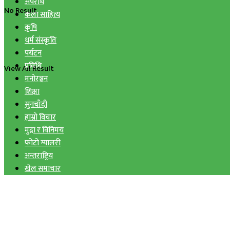
अपराध
No Result
कला साहित्य
कृषि
धर्म संस्कृति
पर्यटन
प्रविधि
View All Result
मनोरञ्जन
शिक्षा
सुनचाँदी
हाम्रो विचार
मुद्रा र विनिमय
फोटो ग्यालरी
अन्तराष्ट्रिय
खेल समाचार