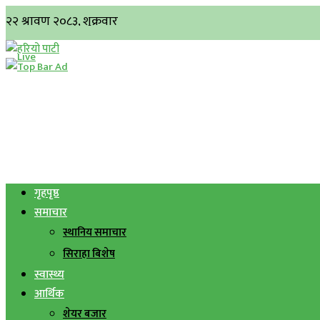
गृहपृष्ठ
समाचार
स्थानिय समाचार
सिराहा बिशेष
स्वास्थ्य
आर्थिक
शेयर बजार