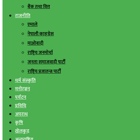
बैंक तथा वित्त
राजनीति
एमाले
नेपाली काङ्ग्रेस
माओवादी
राष्ट्रिय जनमोर्चा
जनता समाजवादी पार्टी
राष्ट्रिय प्रजातन्त्र पार्टी
धर्म संस्कृति
मनोरञ्जन
पर्यटन
प्रविधि
अपराध
कृषि
खेलकुद
अन्तराष्ट्रिय