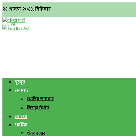
गृहपृष्ठ
समाचार
स्थानिय समाचार
सिराहा बिशेष
स्वास्थ्य
आर्थिक
शेयर बजार