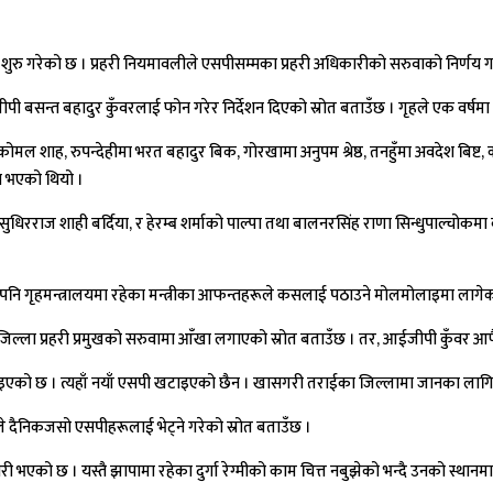
र्य शुरु गरेको छ । प्रहरी नियमावलीले एसपीसम्मका प्रहरी अधिकारीको सरुवाको निर्णय
बसन्त बहादुर कुँवरलाई फोन गरेर निर्देशन दिएको स्रोत बताउँछ । गृहले एक वर्षमा इन
मा कोमल शाह, रुपन्देहीमा भरत बहादुर बिक, गोरखामा अनुपम श्रेष्ठ, तनहुँमा अवदेश बिष
ुवा भएको थियो ।
ङजा, सुधिरराज शाही बर्दिया, र हेरम्ब शर्माको पाल्पा तथा बालनरसिंह राणा सिन्धुपाल्चोकम
ए पनि गृहमन्त्रालयमा रहेका मन्त्रीका आफन्तहरूले कसलाई पठाउने मोलमोलाइमा लागेक
जिल्ला प्रहरी प्रमुखको सरुवामा आँखा लगाएको स्रोत बताउँछ । तर, आईजीपी कुँवर आफैं
ाइएको छ । त्यहाँ नयाँ एसपी खटाइएको छैन । खासगरी तराईका जिल्लामा जानका लागि चर्
ले दैनिकजसो एसपीहरूलाई भेट्ने गरेको स्रोत बताउँछ ।
ी भएको छ । यस्तै झापामा रहेका दुर्गा रेग्मीको काम चित्त नबुझेको भन्दै उनको स्थ