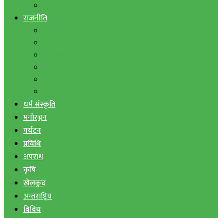
बैंक तथा वित्त
राजनीति
एमाले
नेपाली काङ्ग्रेस
माओवादी
राष्ट्रिय जनमोर्चा
जनता समाजवादी पार्टी
राष्ट्रिय प्रजातन्त्र पार्टी
धर्म संस्कृति
मनोरञ्जन
पर्यटन
प्रविधि
अपराध
कृषि
खेलकुद
अन्तराष्ट्रिय
विविध