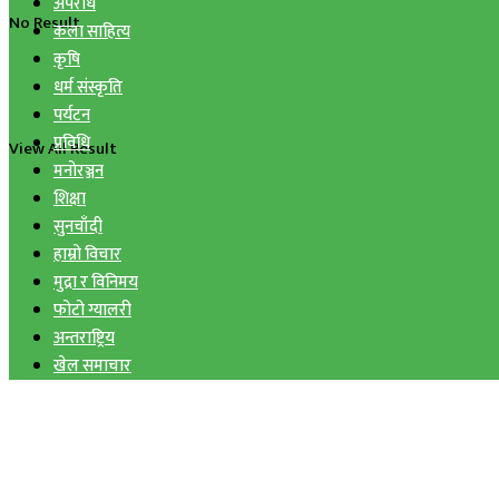
अपराध
No Result
कला साहित्य
कृषि
धर्म संस्कृति
पर्यटन
प्रविधि
View All Result
मनोरञ्जन
शिक्षा
सुनचाँदी
हाम्रो विचार
मुद्रा र विनिमय
फोटो ग्यालरी
अन्तराष्ट्रिय
खेल समाचार