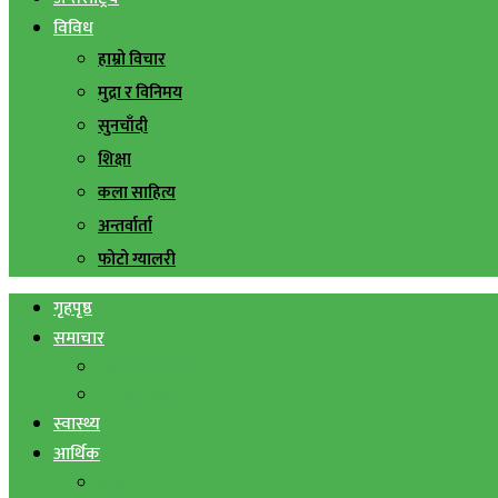
विविध
हाम्रो विचार
मुद्रा र विनिमय
सुनचाँदी
शिक्षा
कला साहित्य
अन्तर्वार्ता
फोटो ग्यालरी
गृहपृष्ठ
समाचार
स्थानिय समाचार
सिराहा बिशेष
स्वास्थ्य
आर्थिक
शेयर बजार