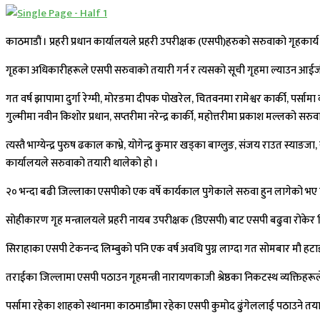
काठमाडौं । प्रहरी प्रधान कार्यालयले प्रहरी उपरीक्षक (एसपी)हरुको सरुवाको गृहका
गृहका अधिकारीहरूले एसपी सरुवाको तयारी गर्न र त्यसको सूची गृहमा ल्याउन आईजीपी 
गत वर्ष झापामा दुर्गा रेग्मी, मोरङमा दीपक पोखरेल, चितवनमा रामेश्वर कार्की, पर्सा
गुल्मीमा नवीन किशोर प्रधान, सप्तरीमा नरेन्द्र कार्की, महोत्तरीमा प्रकाश मल्लको सर
त्यस्तै भाग्येन्द्र पुरुष ढकाल काभ्रे, योगेन्द्र कुमार खड्का बाग्लुङ, संजय राउत स्या
कार्यालयले सरुवाको तयारी थालेको हो ।
२० भन्दा बढी जिल्लाका एसपीको एक वर्षे कार्यकाल पुगेकाले सरुवा हुन लागेको भ
सोहीकारण गृह मन्त्रालयले प्रहरी नायब उपरीक्षक (डिएसपी) बाट एसपी बढुवा रोकेर 
सिराहाका एसपी टेकनन्द लिम्बुको पनि एक वर्ष अवधि पुग्न लाग्दा गत सोमबार मौ हट
तराईका जिल्लामा एसपी पठाउन गृहमन्त्री नारायणकाजी श्रेष्ठका निकटस्थ व्यक्तिहरू
पर्सामा रहेका शाहको स्थानमा काठमाडौंमा रहेका एसपी कुमोद ढुंगेललाई पठाउने तयार