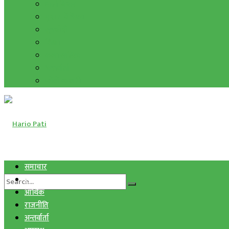
हाम्रो विचार
मुद्रा र विनिमय
सुनचाँदी
शिक्षा
कला साहित्य
अन्तर्वार्ता
फोटो ग्यालरी
समाचार
स्वास्थ्य
आर्थिक
राजनीति
अन्तर्वार्ता