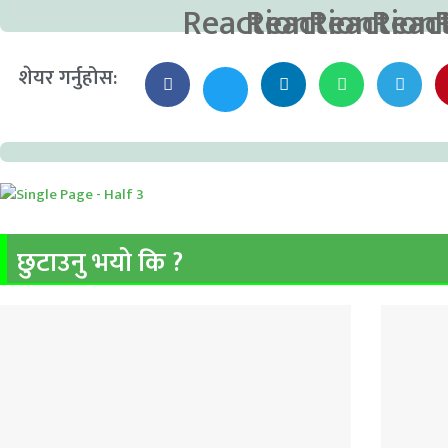
शेयर गर्नुहोस:
छुटाउनु भयो कि ?